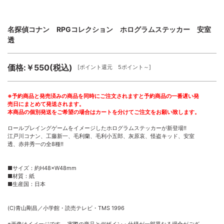
名探偵コナン RPGコレクション ホログラムステッカー 安室
透
価格:￥550(税込)
[ポイント還元 5ポイント～]
※予約商品と発売済みの商品を同時にご注文されますと予約商品の一番遅い発
売日にまとめて発送されます。
本商品の個別発送をご希望の場合はカートを分けてご注文をお願い致します。
ロールプレイングゲームをイメージしたホログラムステッカーが新登場!!
江戸川コナン、工藤新一、毛利蘭、毛利小五郎、灰原哀、怪盗キッド、安室
透、赤井秀一の全8種!!
■サイズ：約H48×W48mm
■材質：紙
■生産国：日本
(C)青山剛昌／小学館・読売テレビ・TMS 1996