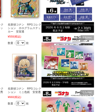
レク
名探偵コナン RPGコレク
テッ
ション ホログラムステッ
カー 安室透
¥550
(税込)
広告(Ads)
数量：
枚
レク
名探偵コナン RPGコレク
井秀
ション ミニ色紙 安室透
広告(Ads)
¥660
(税込)
数量：
枚