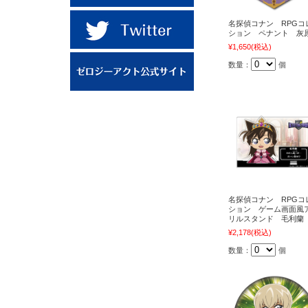
名探偵コナン RPGコ
ション ペナント 灰
¥1,650
(税込)
数量：
個
名探偵コナン RPGコ
ション ゲーム画面風
リルスタンド 毛利蘭
¥2,178
(税込)
数量：
個