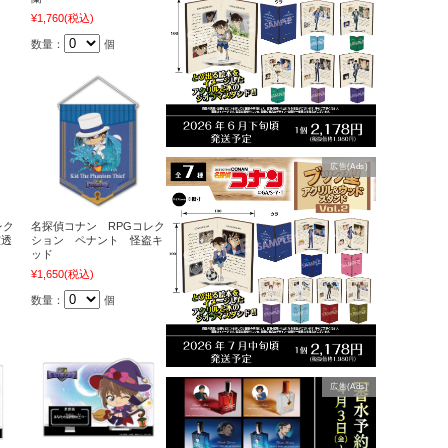
¥1,760
(税込)
数量：
個
広告(Ads)
レク
名探偵コナン RPGコレク
室透
ション ペナント 怪盗キ
ッド
¥1,650
(税込)
数量：
個
広告(Ads)