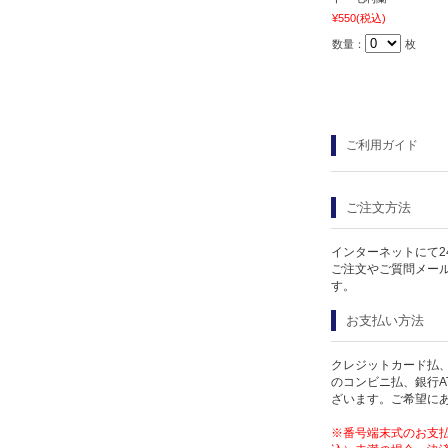
¥550
(税込)
数量：
枚
ご利用ガイド
ご注文方法
インターネットにて2
ご注文やご質問メー
す。
お支払い方法
クレジットカード払、
のコンビニ払、銀行A
ざいます。ご希望に
※番号端末式のお支払