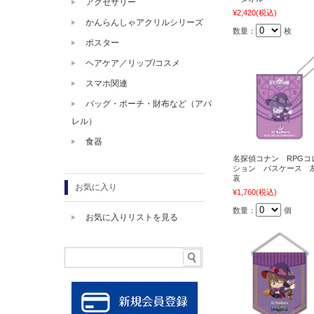
アクセサリー
¥2,420
(税込)
かんらんしゃアクリルシリーズ
数量：
枚
ポスター
ヘアケア／リップ/コスメ
スマホ関連
バッグ・ポーチ・財布など（アパ
レル）
食器
名探偵コナン RPGコ
ション パスケース 
哀
お気に入り
¥1,760
(税込)
数量：
個
お気に入りリストを見る