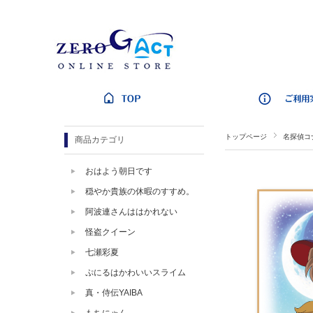
トップページ
名探偵コ
商品カテゴリ
おはよう朝日です
穏やか貴族の休暇のすすめ。
阿波連さんははかれない
怪盗クイーン
七瀬彩夏
ぷにるはかわいいスライム
真・侍伝YAIBA