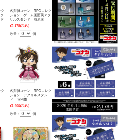
レク
名探偵コナン RPGコレク
アク
ション ゲーム画面風アク
ッド
リルスタンド 灰原哀
¥2,178
(税込)
数量：
個
広告(Ads)
レク
名探偵コナン RPGコレク
ン
ション アクリルスタン
ド 毛利蘭
¥1,400
(税込)
数量：
個
広告(Ads)