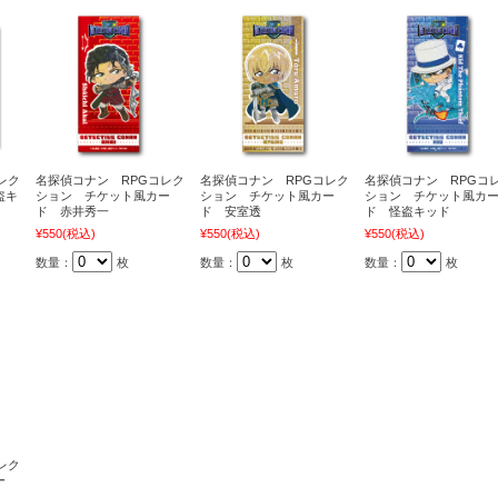
レク
名探偵コナン RPGコレク
名探偵コナン RPGコレク
名探偵コナン RPGコ
盗キ
ション チケット風カー
ション チケット風カー
ション チケット風カ
ド 赤井秀一
ド 安室透
ド 怪盗キッド
¥550
(税込)
¥550
(税込)
¥550
(税込)
数量：
枚
数量：
枚
数量：
枚
レク
ー