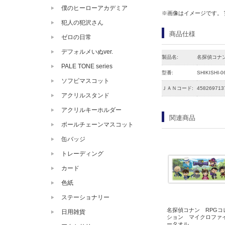
僕のヒーローアカデミア
※画像はイメージです。
犯人の犯沢さん
商品仕様
ゼロの日常
デフォルメいぬver.
製品名:
名探偵コナ
PALE TONE series
型番:
SHIKISHI-0
ソフビマスコット
ＪＡＮコード:
458269713
アクリルスタンド
アクリルキーホルダー
関連商品
ボールチェーンマスコット
缶バッジ
トレーディング
カード
色紙
ステーショナリー
名探偵コナン RPGコ
日用雑貨
ション マイクロファ
ータオル