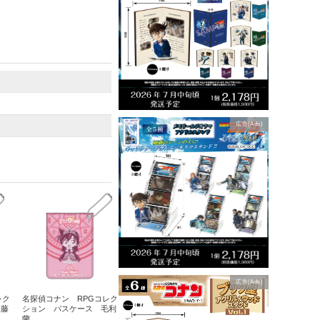
広告(Ads)
広告(Ads)
レク
名探偵コナン RPGコレク
工藤
ション パスケース 毛利
蘭