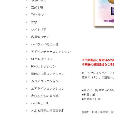
もちにゃん
吉武千颯
TVドラマ
香水
シメトリア
名探偵コナン
ハイウェイの堕天使
アドベンチャーコレクション
SFコレクション
※予約商品と発売済みの
本商品の個別発送をご希
RPGコレクション
ロールプレイングゲームを
昔ばなし風コレクション
江戸川コナン、工藤新一
カジノコレクション
エアラインコレクション
■サイズ：約H135×W120
■材質：紙
夜桜さんちの大作戦
■生産国：日本
ハイキュー!!
とある科学の超電磁砲T
(C)青山剛昌／小学館・読売