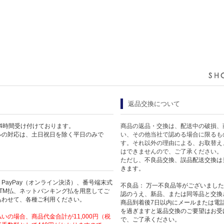
返品交換について
4時間受け付けております。
商品の返品・交換は、配送中の破損、
ルの対応は、土日祝日を除く平日のみで
い、その他当社で認める場合に限るも
す。それ以外の理由による、お取替え
はできませんので、ご了承ください。
ただし、不良品交換、誤品配送交換は
きます。
PayPay（オンライン決済）、番号端末式
不良品： 万一不良品等がございまし
TM払、ネットバンキング払を用意してご
認のうえ、新品、または同等品と交換
あわせて、各種ご利用ください。
商品到着後7日以内にメールまたは電
を過ぎますと返品交換のご要望はお受
いの場合、商品代金合計が11,000円（税
で、ご了承ください。