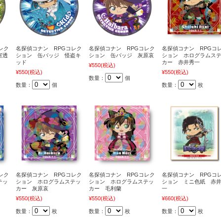
レク
名探偵コナン RPGコレク
名探偵コナン RPGコレク
名探偵コナン RPGコ
室透
ション 缶バッジ 怪盗キ
ション 缶バッジ 灰原哀
ション ホログラムス
ッド
カー 赤井秀一
¥550
(税込)
¥550
(税込)
¥550
(税込)
数量：
個
数量：
個
数量：
枚
レク
名探偵コナン RPGコレク
名探偵コナン RPGコレク
名探偵コナン RPGコ
テッ
ション ホログラムステッ
ション ホログラムステッ
ション ミニ色紙 赤
カー 灰原哀
カー 毛利蘭
一
¥550
(税込)
¥550
(税込)
¥660
(税込)
数量：
枚
数量：
枚
数量：
枚