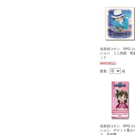
名探偵コナン RPGコ
ション ミニ色紙 怪
ッド
¥660
(税込)
数量：
枚
名探偵コナン RPGコ
ション チケット風カ
ド 毛利蘭