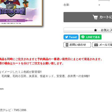
在庫:
○
商品を同時にご注文されますと予約商品の一番遅い発売日にまとめて発送されます。
望の場合はカートを分けてご注文をお願い致します。
イメージしたミニ色紙が新登場!!
、毛利蘭、毛利小五郎、灰原哀、怪盗キッド、安室透、赤井秀一の全8種!!
mm
テレビ・TMS 1996