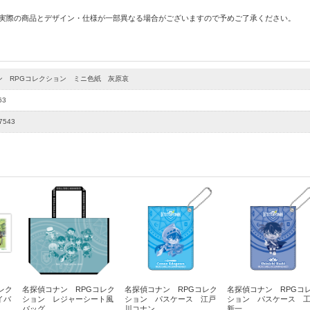
 実際の商品とデザイン・仕様が一部異なる場合がございますので予めご了承ください。
ン RPGコレクション ミニ色紙 灰原哀
63
7543
レク
名探偵コナン RPGコレク
名探偵コナン RPGコレク
名探偵コナン RPGコ
イバ
ション レジャーシート風
ション パスケース 江戸
ション パスケース 
バッグ
川コナン
新一