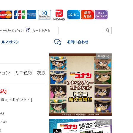
ページへログイン
カートをみる
広告(Ads)
ション ミニ色紙 灰原
税込)
還元 6ポイント～]
063
7543
広告(Ads)
枚