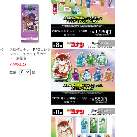
広告(Ads)
レク
名探偵コナン RPGコレク
ー
ション チケット風カー
ド 灰原哀
¥550
(税込)
数量：
枚
広告(Ads)