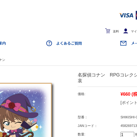
送料
マイ
ナン
名探偵コナン RPGコレク
哀
¥660
(
価格:
[ポイント
型番：
SHIKISHI-
JANコード：
458269713
数量: