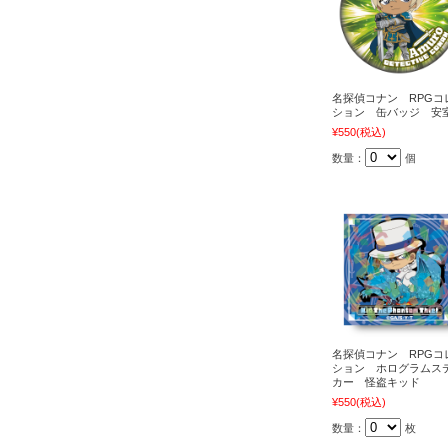
名探偵コナン RPGコ
ション 缶バッジ 安
¥550
(税込)
数量：
個
名探偵コナン RPGコ
ション ホログラムス
カー 怪盗キッド
¥550
(税込)
数量：
枚