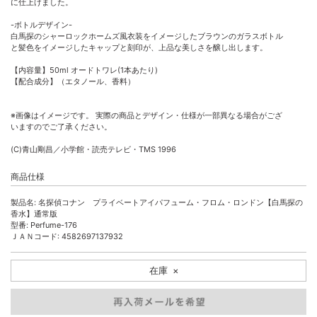
に仕上げました。
-ボトルデザイン-
白馬探のシャーロックホームズ風衣装をイメージしたブラウンのガラスボトル
と髪色をイメージしたキャップと刻印が、上品な美しさを醸し出します。
【内容量】50ml オードトワレ(1本あたり)
【配合成分】（エタノール、香料）
※画像はイメージです。 実際の商品とデザイン・仕様が一部異なる場合がござ
いますのでご了承ください。
(C)青山剛昌／小学館・読売テレビ・TMS 1996
商品仕様
製品名: 名探偵コナン プライベートアイパフューム・フロム・ロンドン【白馬探の
香水】通常版
型番: Perfume-176
ＪＡＮコード: 4582697137932
在庫
×