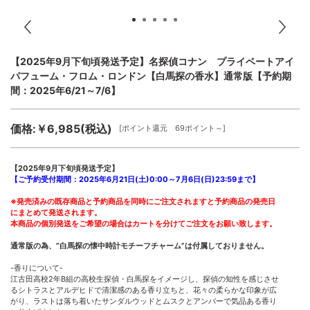
【2025年9月下旬頃発送予定】名探偵コナン プライベートアイ
パフューム・フロム・ロンドン【白馬探の香水】通常版【予約期
間：2025年6/21～7/6】
価格:￥6,985(税込)
[ポイント還元 69ポイント～]
【2025年9月下旬頃発送予定】
【ご予約受付期間：2025年6月21日(土)0:00～7月6日(日)23:59まで】
※発売済みの既存商品と予約商品を同時にご注文されますと予約商品の発売日
にまとめて発送されます。
本商品の個別発送をご希望の場合はカートを分けてご注文をお願い致します。
通常版の為、”白馬探の懐中時計モチーフチャーム”は付属しておりません。
-香りについて-
江古田高校2年B組の高校生探偵・白馬探をイメージし、探偵の知性を感じさせ
るシトラスとアルデヒドで清潔感のある香り立ちと、花々の柔らかな印象が広
がり、ラストは落ち着いたサンダルウッドとムスクとアンバーで気品ある香り