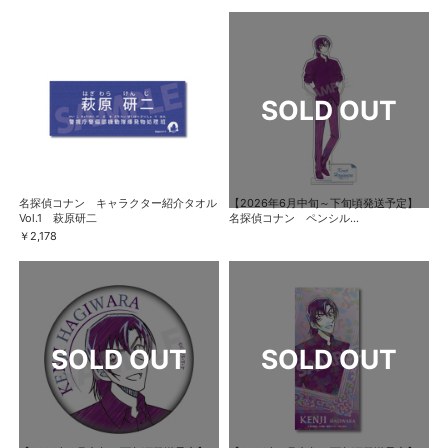
名探偵コナン キャラクター紹介タオル
【2026年6月中旬～下旬頃発送予定】
Vol.1 萩原研二
名探偵コナン ペンシル...
￥2,178