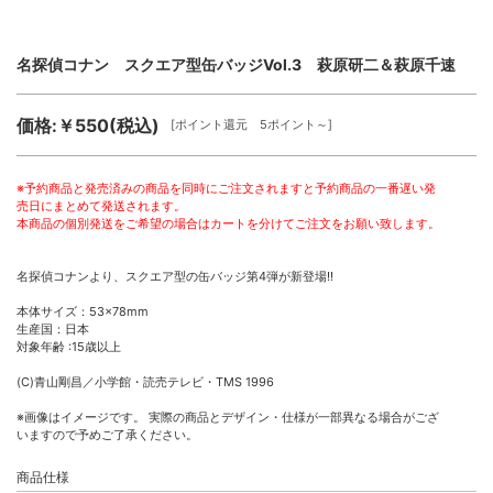
名探偵コナン スクエア型缶バッジVol.3 萩原研二＆萩原千速
価格:￥550(税込)
[ポイント還元 5ポイント～]
※予約商品と発売済みの商品を同時にご注文されますと予約商品の一番遅い発
売日にまとめて発送されます。
本商品の個別発送をご希望の場合はカートを分けてご注文をお願い致します。
名探偵コナンより、スクエア型の缶バッジ第4弾が新登場!!
本体サイズ：53×78mm
生産国：日本
対象年齢 :15歳以上
(C)青山剛昌／小学館・読売テレビ・TMS 1996
※画像はイメージです。 実際の商品とデザイン・仕様が一部異なる場合がござ
いますので予めご了承ください。
商品仕様