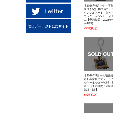
【2026年6月中旬～下
発送予定】名探偵コ
ペンシルアート 缶バ
コレクションVol.8 萩
二【予約期間：2026年4
～4/19】
¥550
(税込)
【2026年5月中旬頃発
定】名探偵コナン ア
ルキーホルダーVol.4 
研二【予約期間：2026
2/18～3/8】
¥825
(税込)