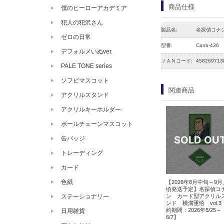
商品仕様
僕のヒーローアカデミア
犯人の犯沢さん
製品名:
名探偵コナン
ゼロの日常
型番:
Canb-436
デフォルメいぬver.
ＪＡＮコード:
458269713
PALE TONE series
ソフビマスコット
関連商品
アクリルスタンド
アクリルキーホルダー
ボールチェーンマスコット
缶バッジ
トレーディング
カード
色紙
【2026年8月中旬～9
頃発送予定】名探偵コ
ン カード型アクリル
ステーショナリー
ンド 横溝重悟 vol.3
約期間：2026年5/25～
日用雑貨
6/7】