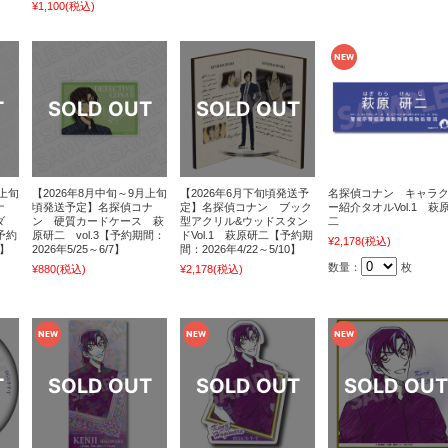
¥1,100
(税込)
月上旬
【2026年8月中旬～9月上旬
【2026年6月下旬頃発送予
名探偵コナン キャラ
ナ
頃発送予定】名探偵コナ
定】名探偵コナン ブック
ー紹介タオルVol.1 萩
ダ
ン 硬質カードケース 萩
型アクリル&ウッドスタン
二
予約
原研二 vol.3【予約期間：
ドVol.1 萩原研二【予約期
¥2,178
(税込)
7】
2026年5/25～6/7】
間：2026年4/22～5/10】
数量：
枚
¥880
(税込)
¥2,178
(税込)