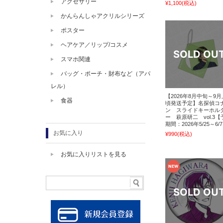
アクセサリー
¥1,100
(税込)
かんらんしゃアクリルシリーズ
ポスター
ヘアケア／リップ/コスメ
スマホ関連
バッグ・ポーチ・財布など（アパ
レル）
【2026年8月中旬～9
食器
頃発送予定】名探偵コ
ン スライドキーホル
ー 萩原研二 vol.3【
期間：2026年5/25～6/
お気に入り
¥990
(税込)
お気に入りリストを見る