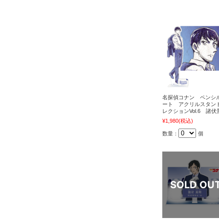
名探偵コナン ペンシ
ート アクリルスタン
レクションVol.6 諸伏
¥1,980
(税込)
数量：
個