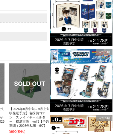
広告(Ads)
上旬
【2026年8月中旬～9月上旬
ナ
頃発送予定】名探偵コナ
原研
ン スライドキーホルダ
広告(Ads)
26
ー 横溝重悟 vol.3【予約
期間：2026年5/25～6/7】
¥990
(税込)