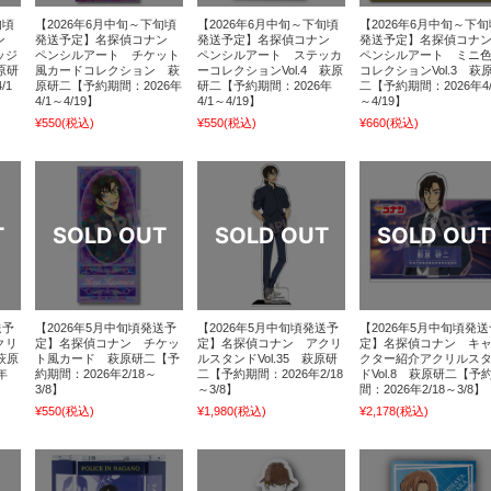
旬頃
【2026年6月中旬～下旬頃
【2026年6月中旬～下旬頃
【2026年6月中旬～下旬
ナン
発送予定】名探偵コナン
発送予定】名探偵コナン
発送予定】名探偵コナ
ッジ
ペンシルアート チケット
ペンシルアート ステッカ
ペンシルアート ミニ
原研
風カードコレクション 萩
ーコレクションVol.4 萩原
コレクションVol.3 萩
/1
原研二【予約期間：2026年
研二【予約期間：2026年
二【予約期間：2026年4/
4/1～4/19】
4/1～4/19】
～4/19】
¥550
(税込)
¥550
(税込)
¥660
(税込)
送予
【2026年5月中旬頃発送予
【2026年5月中旬頃発送予
【2026年5月中旬頃発送
クリ
定】名探偵コナン チケッ
定】名探偵コナン アクリ
定】名探偵コナン キ
萩原
ト風カード 萩原研二【予
ルスタンドVol.35 萩原研
クター紹介アクリルス
年
約期間：2026年2/18～
二【予約期間：2026年2/18
ドVol.8 萩原研二【予
3/8】
～3/8】
間：2026年2/18～3/8】
¥550
(税込)
¥1,980
(税込)
¥2,178
(税込)