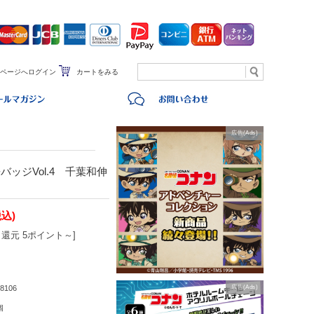
ページへログイン
カートをみる
広告(Ads)
ッジVol.4 千葉和伸
税込)
還元 5ポイント～]
8106
広告(Ads)
個