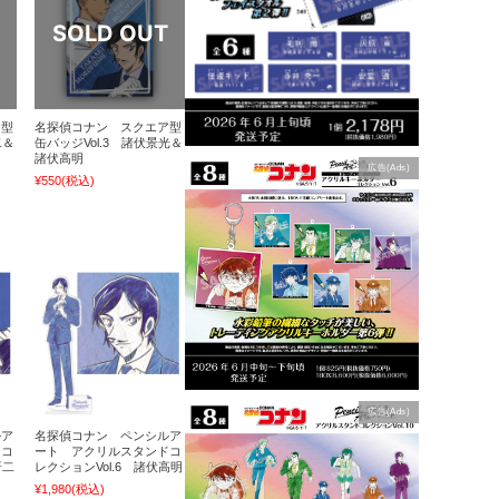
ア型
名探偵コナン スクエア型
二＆
缶バッジVol.3 諸伏景光＆
諸伏高明
広告(Ads)
¥550
(税込)
広告(Ads)
ルア
名探偵コナン ペンシルア
ドコ
ート アクリルスタンドコ
研二
レクションVol.6 諸伏高明
¥1,980
(税込)