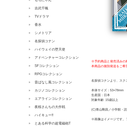
もちにゃん
吉武千颯
TVドラマ
香水
シメトリア
名探偵コナン
ハイウェイの堕天使
アドベンチャーコレクション
※予約商品と発売済みの
SFコレクション
本商品の個別発送をご希
RPGコレクション
名探偵コナンより、スクエ
昔ばなし風コレクション
本体サイズ：53×78mm
カジノコレクション
生産国：日本
エアラインコレクション
対象年齢 :15歳以上
夜桜さんちの大作戦
(C)青山剛昌／小学館・読売
ハイキュー!!
※画像はイメージです。
とある科学の超電磁砲T