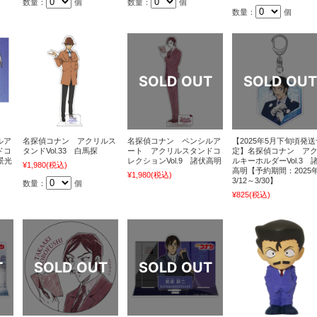
数量：
個
数量：
個
数量：
個
ルア
名探偵コナン アクリルス
名探偵コナン ペンシルア
【2025年5月下旬頃発送
ドコ
タンドVol.33 白馬探
ート アクリルスタンドコ
定】名探偵コナン ア
景光
レクションVol.9 諸伏高明
ルキーホルダーVol.3 
¥1,980
(税込)
高明【予約期間：2025
¥1,980
(税込)
3/12～3/30】
数量：
個
¥825
(税込)