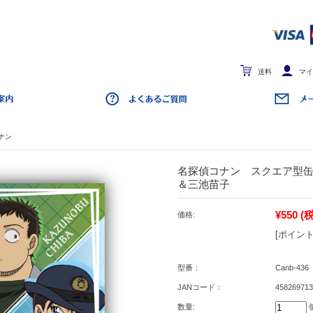
送料
マイ
ナン
名探偵コナン スクエア型缶バ
＆三池苗子
¥550
(
価格:
[ポイント
型番：
Canb-436
JANコード：
458269713
数量: