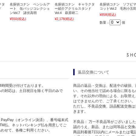
クタ
名探偵コナン ペンシルア
名探偵コナン キャラクタ
名探偵コナン ソフビ
ド
ート 缶バッジコレクショ
ー紹介アクリルスタンド
コットVol.2 毛利小五
ンVol.7 諸伏高明
Vol.4 萩原研二
¥858
(税込)
¥550
(税込)
¥2,178
(税込)
数量：
個
返品交換について
4時間受け付けております。
商品の返品・交換は、配送中の破損、
ルの対応は、土日祝日を除く平日のみで
い、その他当社で認める場合に限るも
す。それ以外の理由による、お取替え
はできませんので、ご了承ください。
ただし、不良品交換、誤品配送交換は
きます。
PayPay（オンライン決済）、番号端末式
不良品： 万一不良品等がございまし
TM払、ネットバンキング払を用意してご
認のうえ、新品、または同等品と交換
あわせて、各種ご利用ください。
商品到着後7日以内にメールまたは電