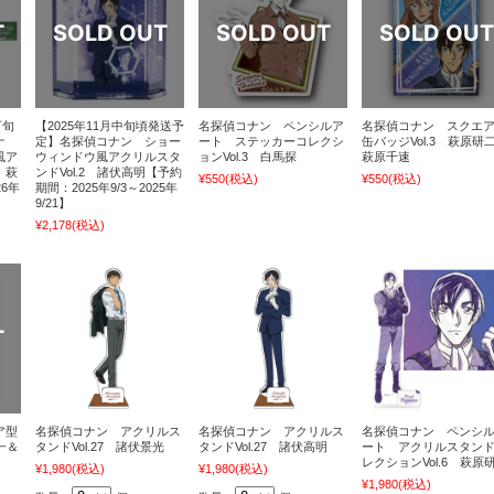
下旬
【2025年11月中旬頃発送予
名探偵コナン ペンシルア
名探偵コナン スクエ
ナ
定】名探偵コナン ショー
ート ステッカーコレクシ
缶バッジVol.3 萩原研
風ア
ウィンドウ風アクリルスタ
ョンVol.3 白馬探
萩原千速
 萩
ンドVol.2 諸伏高明【予約
¥550
(税込)
¥550
(税込)
6年
期間：2025年9/3～2025年
9/21】
¥2,178
(税込)
ア型
名探偵コナン アクリルス
名探偵コナン アクリルス
名探偵コナン ペンシ
一＆
タンドVol.27 諸伏景光
タンドVol.27 諸伏高明
ート アクリルスタン
レクションVol.6 萩原
¥1,980
(税込)
¥1,980
(税込)
¥1,980
(税込)