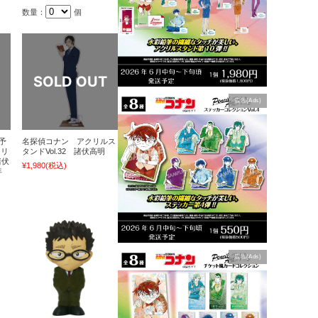
数量：
個
広告(Ads)
予
名探偵コナン アクリルス
クリ
タンドVol.32 諸伏高明
諸伏
¥1,980
(税込)
年
広告(Ads)