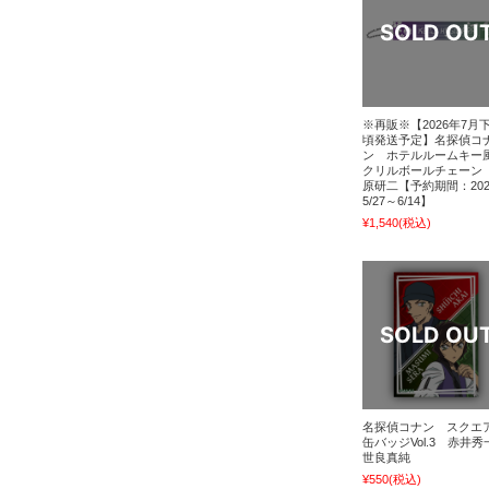
※再販※【2026年7月
頃発送予定】名探偵コ
ン ホテルルームキー
クリルボールチェーン
原研二【予約期間：202
5/27～6/14】
¥1,540
(税込)
名探偵コナン スクエ
缶バッジVol.3 赤井秀
世良真純
¥550
(税込)