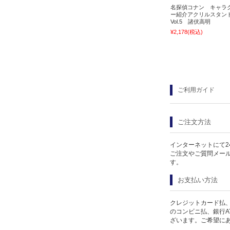
名探偵コナン キャラ
ー紹介アクリルスタン
Vol.5 諸伏高明
¥2,178
(税込)
ご利用ガイド
ご注文方法
インターネットにて2
ご注文やご質問メー
す。
お支払い方法
クレジットカード払、
のコンビニ払、銀行A
ざいます。ご希望に