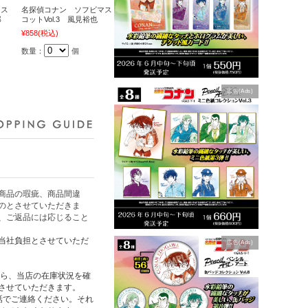
マス
名探偵コナン ソフビマス
郎
コットVol.3 風見裕也
¥858
(税込)
数量：
個
広告(Ads)
商品の瑕疵、商品間違
のとさせていただきま
、ご返品には応じること
当社負担とさせていただ
広告(Ads)
たら、当店の在庫状況を確
させていただきます。
話でご連絡ください。それ