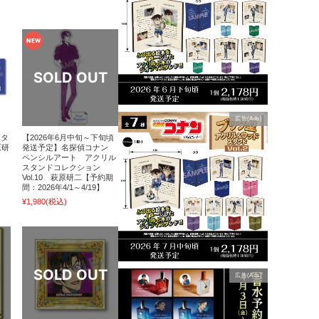
広告(Ads)
クタ
【2026年6月中旬～下旬頃
原研
発送予定】名探偵コナン
ペンシルアート アクリル
スタンドコレクション
Vol.10 萩原研二【予約期
間：2026年4/1～4/19】
¥1,980
(税込)
広告(Ads)