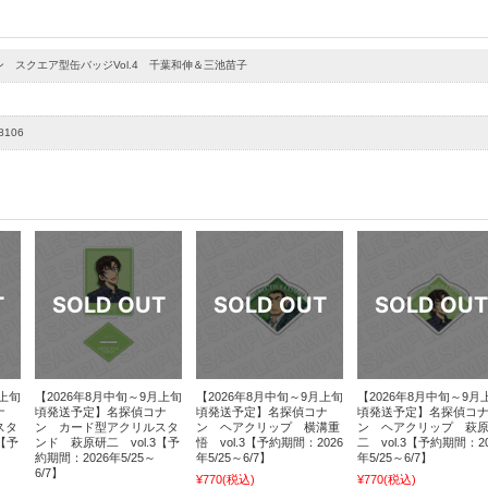
 スクエア型缶バッジVol.4 千葉和伸＆三池苗子
8106
月上旬
【2026年8月中旬～9月上旬
【2026年8月中旬～9月上旬
【2026年8月中旬～9月
ナ
頃発送予定】名探偵コナ
頃発送予定】名探偵コナ
頃発送予定】名探偵コ
スタ
ン カード型アクリルスタ
ン ヘアクリップ 横溝重
ン ヘアクリップ 萩
【予
ンド 萩原研二 vol.3【予
悟 vol.3【予約期間：2026
二 vol.3【予約期間：20
約期間：2026年5/25～
年5/25～6/7】
年5/25～6/7】
6/7】
¥770
(税込)
¥770
(税込)