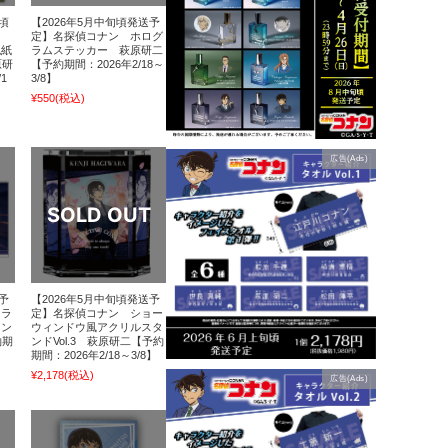
頃
【2026年5月中旬頃発送予
ン
定】名探偵コナン ホログ
色紙
ラムステッカー 萩原研二
原研
【予約期間：2026年2/18～
1
3/8】
¥550
(税込)
広告(Ads)
予
【2026年5月中旬頃発送予
ャラ
定】名探偵コナン ショー
タン
ウィンドウ風アクリルスタ
約期
ンドVol.3 萩原研二【予約
期間：2026年2/18～3/8】
¥2,178
(税込)
広告(Ads)