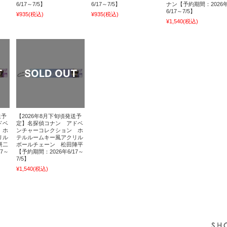
6/17～7/5】
6/17～7/5】
ナン【予約期間：2026
6/17～7/5】
¥935
(税込)
¥935
(税込)
¥1,540
(税込)
送予
【2026年8月下旬頃発送予
ドベ
定】名探偵コナン アドベ
 ホ
ンチャーコレクション ホ
リル
テルルームキー風アクリル
研二
ボールチェーン 松田陣平
17～
【予約期間：2026年6/17～
7/5】
¥1,540
(税込)