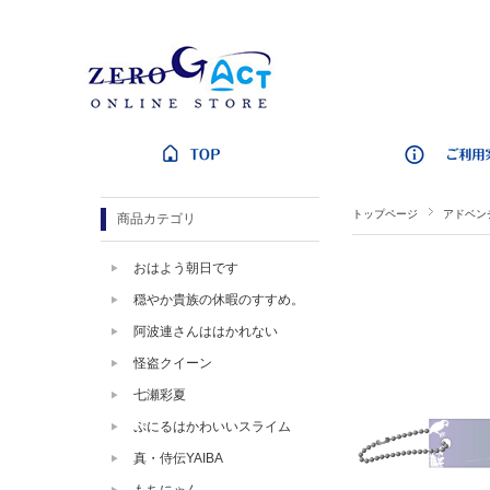
トップページ
アドベン
商品カテゴリ
おはよう朝日です
穏やか貴族の休暇のすすめ。
阿波連さんははかれない
怪盗クイーン
七瀬彩夏
ぷにるはかわいいスライム
真・侍伝YAIBA