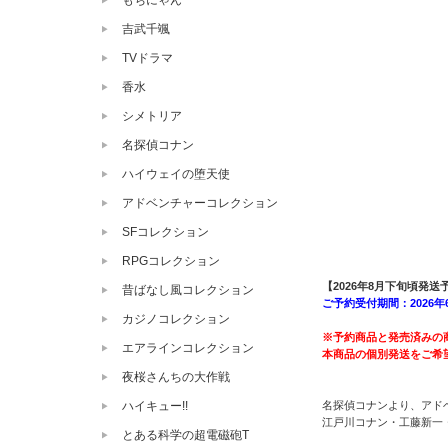
もちにゃん
吉武千颯
TVドラマ
香水
シメトリア
名探偵コナン
ハイウェイの堕天使
アドベンチャーコレクション
SFコレクション
RPGコレクション
【2026年8月下旬頃発送
昔ばなし風コレクション
ご予約受付期間：2026年6月
カジノコレクション
※予約商品と発売済みの
エアラインコレクション
本商品の個別発送をご希
夜桜さんちの大作戦
名探偵コナンより、アド
ハイキュー!!
江戸川コナン・工藤新一
とある科学の超電磁砲T