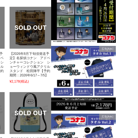
広告(Ads)
予
【2026年8月下旬頃発送予
ドベ
定】名探偵コナン アドベ
 シ
ンチャーコレクション シ
リル
ョーウィンドウ風アクリル
予約
スタンド 松田陣平【予約
】
期間：2026年6/17～7/5】
¥2,178
(税込)
広告(Ads)