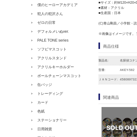
■サイズ：約W120×H20×
僕のヒーローアカデミア
■素材：アクリル
■生産国：日本
犯人の犯沢さん
ゼロの日常
(C)青山剛昌／小学館・読売
デフォルメいぬver.
※画像はイメージです。
PALE TONE series
商品仕様
ソフビマスコット
アクリルスタンド
製品名:
名探偵コナ
アクリルキーホルダー
型番:
AKEY-582
ボールチェーンマスコット
ＪＡＮコード:
458089732
缶バッジ
トレーディング
関連商品
カード
色紙
ステーショナリー
日用雑貨