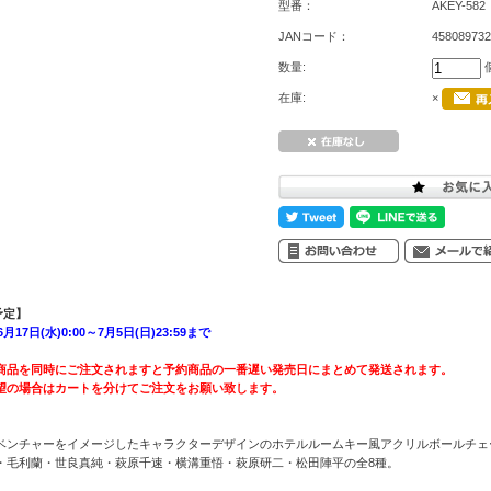
型番：
AKEY-582
JANコード：
458089732
数量:
在庫:
×
予定】
17日(水)0:00～7月5日(日)23:59まで
商品を同時にご注文されますと予約商品の一番遅い発売日にまとめて発送されます。
望の場合はカートを分けてご注文をお願い致します。
ベンチャーをイメージしたキャラクターデザインのホテルルームキー風アクリルボールチェ
・毛利蘭・世良真純・萩原千速・横溝重悟・萩原研二・松田陣平の全8種。