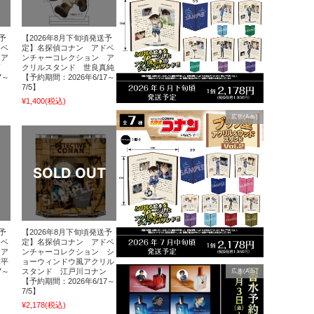
予
【2026年8月下旬頃発送予
ドベ
定】名探偵コナン アドベ
 ア
ンチャーコレクション ア
蘭
クリルスタンド 世良真純
7～
【予約期間：2026年6/17～
7/5】
¥1,400
(税込)
広告(Ads)
予
【2026年8月下旬頃発送予
ドベ
定】名探偵コナン アドベ
 ア
ンチャーコレクション シ
陣平
ョーウィンドウ風アクリル
7～
スタンド 江戸川コナン
広告(Ads)
【予約期間：2026年6/17～
7/5】
¥2,178
(税込)