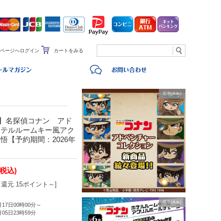
ページへログイン
カートをみる
広告(Ads)
定】名探偵コナン アド
ホテルルームキー風アク
悟【予約期間：2026年
(税込)
還元 15ポイント～]
広告(Ads)
月17日00時00分～
月05日23時59分