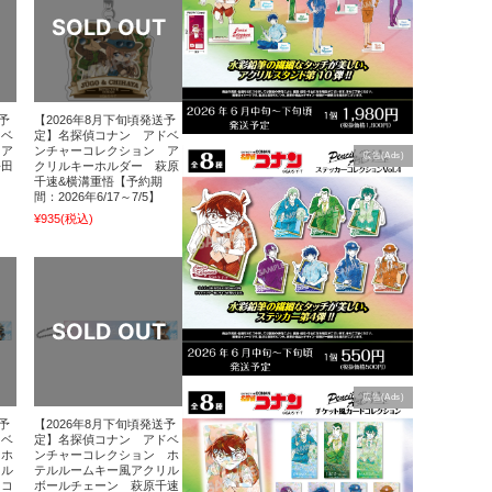
予
【2026年8月下旬頃発送予
ドベ
定】名探偵コナン アドベ
 ア
ンチャーコレクション ア
広告(Ads)
松田
クリルキーホルダー 萩原
千速&横溝重悟【予約期
間：2026年6/17～7/5】
¥935
(税込)
広告(Ads)
予
【2026年8月下旬頃発送予
ドベ
定】名探偵コナン アドベ
 ホ
ンチャーコレクション ホ
リル
テルルームキー風アクリル
川コ
ボールチェーン 萩原千速