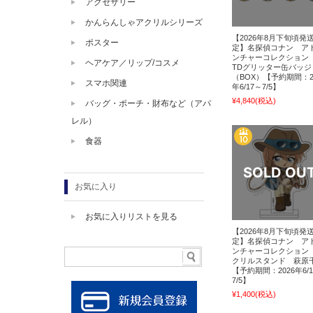
アクセサリー
かんらんしゃアクリルシリーズ
【2026年8月下旬頃発
ポスター
定】名探偵コナン ア
ンチャーコレクショ
ヘアケア／リップ/コスメ
TDグリッター缶バッジ
（BOX）【予約期間：2
スマホ関連
年6/17～7/5】
¥4,840
(税込)
バッグ・ポーチ・財布など（アパ
レル）
食器
お気に入り
お気に入りリストを見る
【2026年8月下旬頃発
定】名探偵コナン ア
ンチャーコレクション
クリルスタンド 萩原
【予約期間：2026年6/
7/5】
¥1,400
(税込)