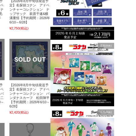
予
【2026年8月中旬頃発送予
ドベ
定】名探偵コナン アドベ
 ナ
ンチャーコレクション ナ
毛
ップサック 萩原千速&横
年
溝重悟【予約期間：2026年
6/10～6/28】
¥2,750
(税込)
広告(Ads)
予
【2026年8月中旬頃発送予
ドベ
定】名探偵コナン アドベ
 バ
ンチャーコレクション バ
研二
ンダナスカーフ 松田陣平
0～
【予約期間：2026年6/10～
6/28】
¥2,420
(税込)
広告(Ads)