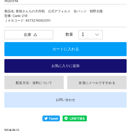
商品仕様
製品名: 夜桜さんちの大作戦 公式デフォルメ 缶バッジ 朝野太陽
型番: Canb-216
ＪＡＮコード: 4573274062051
数量
在庫
△
配送方法・送料について
友達にメールですすめる
お問い合わせ
関連商品