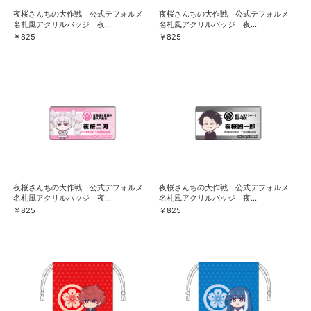
夜桜さんちの大作戦 公式デフォルメ
夜桜さんちの大作戦 公式デフォルメ
名札風アクリルバッジ 夜...
名札風アクリルバッジ 夜...
￥825
￥825
夜桜さんちの大作戦 公式デフォルメ
夜桜さんちの大作戦 公式デフォルメ
名札風アクリルバッジ 夜...
名札風アクリルバッジ 夜...
￥825
￥825