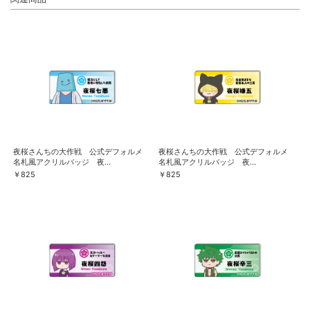
夜桜さんちの大作戦 公式デフォルメ
夜桜さんちの大作戦 公式デフォルメ
名札風アクリルバッジ 夜...
名札風アクリルバッジ 夜...
￥825
￥825