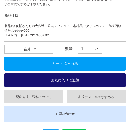
いますので予めご了承ください。
商品仕様
製品名: 夜桜さんちの大作戦 公式デフォルメ 名札風アクリルバッジ 夜桜四怨
型番: badge-006
ＪＡＮコード: 4573274062181
数量
在庫
△
配送方法・送料について
友達にメールですすめる
お問い合わせ