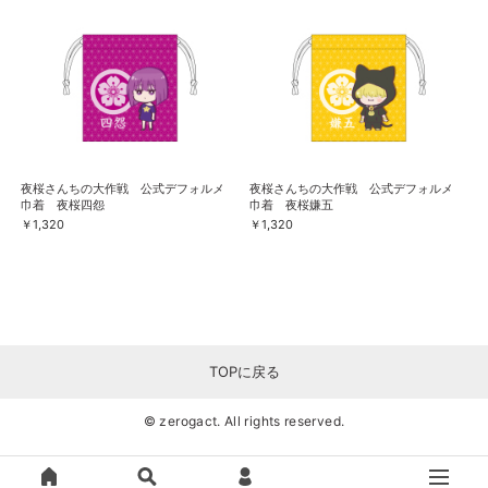
夜桜さんちの大作戦 公式デフォルメ
夜桜さんちの大作戦 公式デフォルメ
巾着 夜桜四怨
巾着 夜桜嫌五
￥1,320
￥1,320
TOPに戻る
© zerogact. All rights reserved.