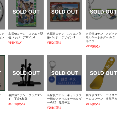
ルア
名探偵コナン スクエア型
名探偵コナン スクエア型
名探偵コナン メガネ
ョン
缶バッジ デザインI
缶バッジ デザインH
リルキーホルダーVol.2
部平次
¥550
(税込)
¥550
(税込)
¥968
(税込)
オ
名探偵コナン ブックエン
名探偵コナン キャラクタ
名探偵コナン アイス
ド 平次&和葉
ー紹介アクリルキーホルダ
ームスプーン 服部平
ーVol.2 服部平次
¥4,180
(税込)
¥935
(税込)
¥968
(税込)