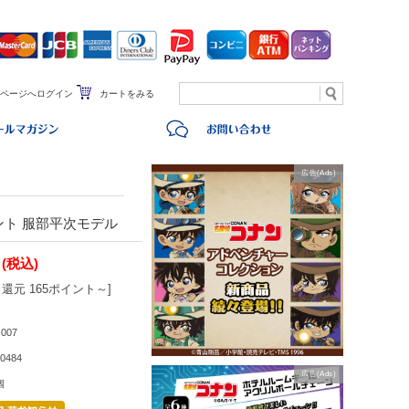
ページへログイン
カートをみる
広告(Ads)
ント 服部平次モデル
(税込)
還元 165ポイント～]
007
0484
広告(Ads)
個