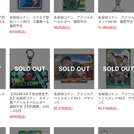
ア型
名探偵コナン スクエア型
名探偵コナン アクリルキ
名探偵コナン アクリ
次＆
缶バッジVol.3 工藤新一＆
ーホルダー 服部平次
タンドVol.30 服部平次
服部平次
¥825
(税込)
¥1,980
(税込)
¥550
(税込)
ルス
【2024年3月下旬頃発送予
名探偵コナン アクリルア
名探偵コナン アクリ
次
定】名探偵コナン ネオン
ートスタンドVol.3 デザイ
ートスタンドVol.2 デ
風アクリルキーホルダー
ンC
ンC
服部平次【予約期間：1/24
¥2,178
(税込)
¥2,178
(税込)
～2/12】
¥990
(税込)