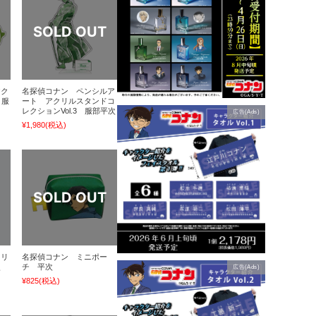
アク
名探偵コナン ペンシルア
 服
ート アクリルスタンドコ
レクションVol.3 服部平次
広告(Ads)
¥1,980
(税込)
クリ
名探偵コナン ミニポー
次
チ 平次
広告(Ads)
¥825
(税込)