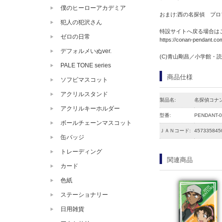
僕のヒーローアカデミア
おまけ:西の名探偵 プ
犯人の犯沢さん
特設サイトへ戻る場合は
ゼロの日常
https://conan-pendant.co
デフォルメいぬver.
(C)青山剛昌／小学館・読売
PALE TONE series
商品仕様
ソフビマスコット
アクリルスタンド
製品名:
名探偵コナ
アクリルキーホルダー
型番:
PENDANT-0
ボールチェーンマスコット
ＪＡＮコード:
457335845
缶バッジ
トレーディング
関連商品
カード
色紙
ステーショナリー
日用雑貨