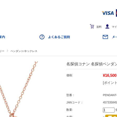
送料
マイ
リー
ペンダント/ネックレス
名探偵コナン 名探偵ペンダ
¥16,500
価格:
[ポイント
型番：
PENDANT-
JANコード：
457335845
数量: