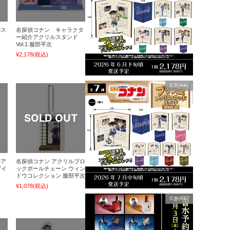
ルス
名探偵コナン キャラクタ
ー紹介アクリルスタンド
Vol.1 服部平次
¥2,178
(税込)
広告(Ads)
ルア
名探偵コナン アクリルブロ
ザイ
ックボールチェーン ウィン
ドウコレクション 服部平次
¥1,078
(税込)
広告(Ads)