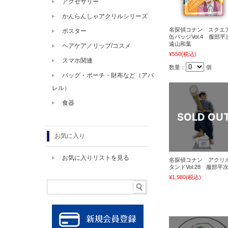
アクセサリー
かんらんしゃアクリルシリーズ
名探偵コナン スクエ
ポスター
缶バッジVol.4 服部平
遠山和葉
ヘアケア／リップ/コスメ
¥550
(税込)
スマホ関連
数量：
個
バッグ・ポーチ・財布など（アパ
レル）
食器
お気に入り
お気に入りリストを見る
名探偵コナン アクリ
タンドVol.28 服部平
¥1,980
(税込)