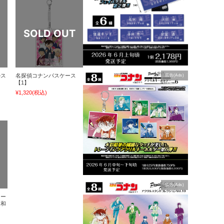
ルス
名探偵コナンパスケース
広告(Ads)
【1】
¥1,320
(税込)
広告(Ads)
トー
・和