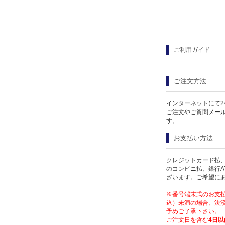
ご利用ガイド
ご注文方法
インターネットにて2
ご注文やご質問メー
す。
お支払い方法
クレジットカード払、
のコンビニ払、銀行A
ざいます。ご希望に
※番号端末式のお支払
込）未満の場合、決済
予めご了承下さい。
ご注文日を含む
4日以