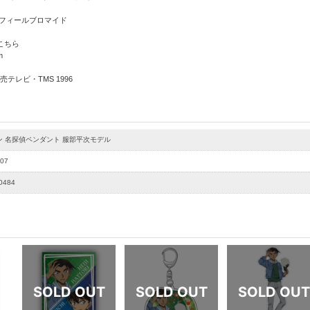
ロフィールブロマイド
こちら
m
テレビ・TMS 1996
ン 名探偵ペンダント 服部平次モデル
07
0484