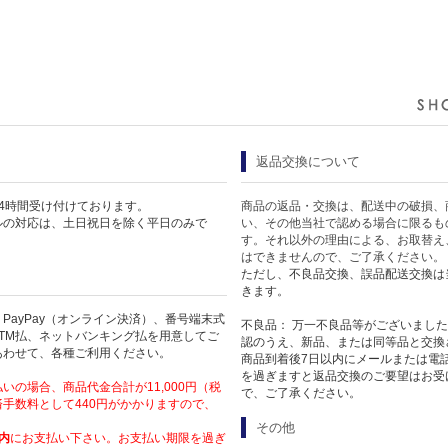
返品交換について
4時間受け付けております。
商品の返品・交換は、配送中の破損、
ルの対応は、土日祝日を除く平日のみで
い、その他当社で認める場合に限るも
す。それ以外の理由による、お取替え
はできませんので、ご了承ください。
ただし、不良品交換、誤品配送交換は
きます。
PayPay（オンライン決済）、番号端末式
不良品： 万一不良品等がございまし
TM払、ネットバンキング払を用意してご
認のうえ、新品、または同等品と交換
あわせて、各種ご利用ください。
商品到着後7日以内にメールまたは電
を過ぎますと返品交換のご要望はお受
いの場合、商品代金合計が11,000円（税
で、ご了承ください。
手数料として440円がかかりますので、
その他
内
にお支払い下さい。お支払い期限を過ぎ