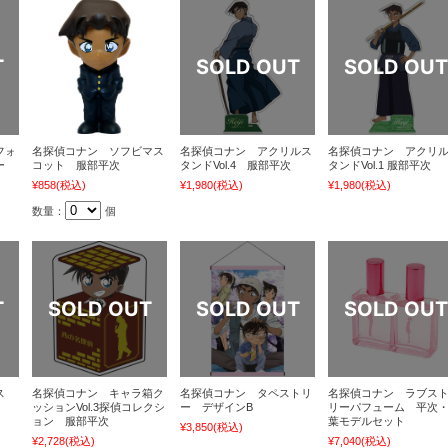
フォ
名探偵コナン ソフビマス
名探偵コナン アクリルス
名探偵コナン アクリ
カー
コット 服部平次
タンドVol.4 服部平次
タンドVol.1 服部平次
¥858
(税込)
¥1,980
(税込)
¥1,980
(税込)
数量：
個
ス
名探偵コナン キャラ箱ク
名探偵コナン タペストリ
名探偵コナン ラブス
ッションVol.3探偵コレクシ
ー デザインB
リーパフューム 平次
ョン 服部平次
葉モデルセット
¥3,850
(税込)
¥2,728
(税込)
¥7,040
(税込)