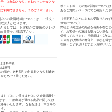
番号」は無効となり、自動キャンセルとな
さい
ポイント等、その他の詳細については
在ご利用できません。予めご了承下さい。
あるご質問」ページにてご確認くださ
払いの決済時期については、ご注文・
《長期不在などによるお受取りされず
の決済となります。
保管について》
きましては、お客様がご使用のクレジ
弊社より発送済の商品を長期不在など
め日等をご確認下さい。
ず、お客様への連絡も取れない場合、
保管しております。 発送日より1年
ンスおよび弊社の都合上、やむを得ず
理解・ご了承頂けますようお願いいた
上は送料半額
以上は無料
島の場合、送料割引の対象外となり別途送
らかじめご了承ください。
きましては、ご注文またはご入金確認後3～
ます。 一部出荷が遅れる商品に関しては
絡をいたします。 なお配送は日本国内の
ます。