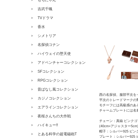
もちにゃん
吉武千颯
TVドラマ
香水
シメトリア
名探偵コナン
ハイウェイの堕天使
アドベンチャーコレクション
SFコレクション
RPGコレクション
昔ばなし風コレクション
西の名探偵、服部平次を
カジノコレクション
平次のトレードマークの
モチーフには高級感のあ
エアラインコレクション
チャームプレートには名
夜桜さんちの大作戦
チェーン：真鍮 ピンク
ハイキュー!!
(40cm+アジャスター5cm
帽子：シルバー925 ピ
とある科学の超電磁砲T
プレート：シルバー925