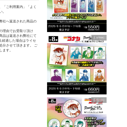
、「ご利用案内」「よく
い。
弊社へ返送された商品の
の理由でお受取り頂け
商品は返送され弊社にて
広告(Ads)
以上経過した場合はライセ
処分させて頂きます。 ご
します。
広告(Ads)