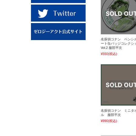
名探偵コナン ペンシ
ート缶バッジコレクシ
Vol.2 服部平次
¥550
(税込)
名探偵コナン ミニタ
ル 服部平次
¥990
(税込)