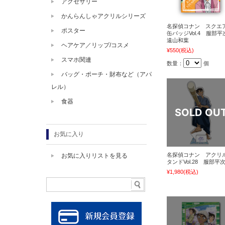
アクセサリー
かんらんしゃアクリルシリーズ
名探偵コナン スクエ
ポスター
缶バッジVol.4 服部平
遠山和葉
ヘアケア／リップ/コスメ
¥550
(税込)
スマホ関連
数量：
個
バッグ・ポーチ・財布など（アパ
レル）
食器
お気に入り
名探偵コナン アクリ
お気に入りリストを見る
タンドVol.28 服部平
¥1,980
(税込)