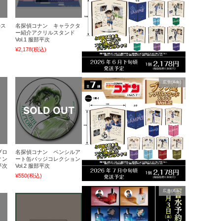
ルス
名探偵コナン キャラクタ
ー紹介アクリルスタンド
Vol.1 服部平次
¥2,178
(税込)
広告(Ads)
ブロ
名探偵コナン ペンシルア
ィン
ート缶バッジコレクション
平次
Vol.2 服部平次
¥550
(税込)
広告(Ads)