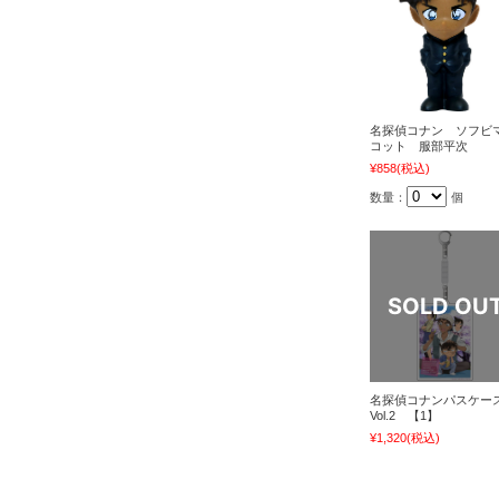
名探偵コナン ソフビ
コット 服部平次
¥858
(税込)
数量：
個
名探偵コナンパスケー
Vol.2 【1】
¥1,320
(税込)