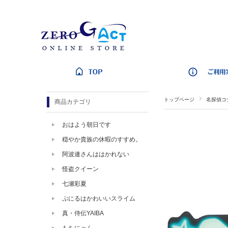
トップページ
名探偵コ
商品カテゴリ
おはよう朝日です
穏やか貴族の休暇のすすめ。
阿波連さんははかれない
怪盗クイーン
七瀬彩夏
ぷにるはかわいいスライム
真・侍伝YAIBA