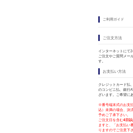
ご利用ガイド
ご注文方法
インターネットにて2
ご注文やご質問メー
す。
お支払い方法
クレジットカード払、
のコンビニ払、銀行A
ざいます。ご希望に
※番号端末式のお支払
込）未満の場合、決済
予めご了承下さい。
ご注文日を含む
4日以
ますと、「お支払い
りますのでご注意下