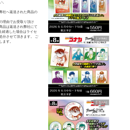
い。
弊社へ返送された商品の
の理由でお受取り頂け
商品は返送され弊社にて
以上経過した場合はライセ
処分させて頂きます。 ご
広告(Ads)
します。
広告(Ads)