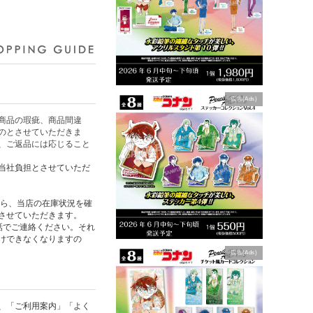
広告(Ads)
商品の瑕疵、商品間違
のとさせていただきま
、ご返品には応じること
当社負担とさせていただ
たら、当店の在庫状況を確
させていただきます。
話でご連絡ください。それ
けできなくなりますの
広告(Ads)
、「ご利用案内」「よく