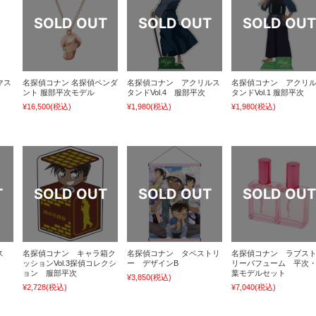
マス
名探偵コナン 名探偵ペンダ
名探偵コナン アクリルス
名探偵コナン アクリ
ント 服部平次モデル
タンドVol.4 服部平次
タンドVol.1 服部平次
¥16,500
(税込)
¥1,980
(税込)
¥1,980
(税込)
ス
名探偵コナン キャラ箱ク
名探偵コナン タペストリ
名探偵コナン ラブス
ッションVol.3探偵コレクシ
ー デザインB
リーパフューム 平次
ョン 服部平次
葉モデルセット
¥3,850
(税込)
¥2,728
(税込)
¥7,040
(税込)