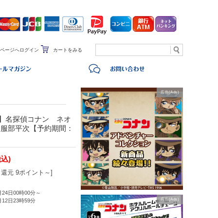
ページへログイン
カートをみる
広告(Ads)
定】名探偵コナン ネオ
 服部平次【予約期間：
税込)
還元 9ポイント～]
月24日00時00分～
広告(Ads)
月12日23時59分