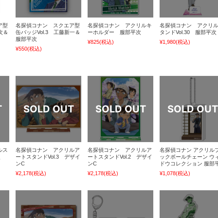
ア型
名探偵コナン スクエア型
名探偵コナン アクリルキ
名探偵コナン アクリ
次＆
缶バッジVol.3 工藤新一＆
ーホルダー 服部平次
タンドVol.30 服部平次
服部平次
¥825
(税込)
¥1,980
(税込)
¥550
(税込)
ルス
名探偵コナン アクリルア
名探偵コナン アクリルア
名探偵コナン アクリル
次
ートスタンドVol.3 デザイ
ートスタンドVol.2 デザイ
ックボールチェーン ウ
ンC
ンC
ドウコレクション 服部
¥2,178
(税込)
¥2,178
(税込)
¥1,078
(税込)