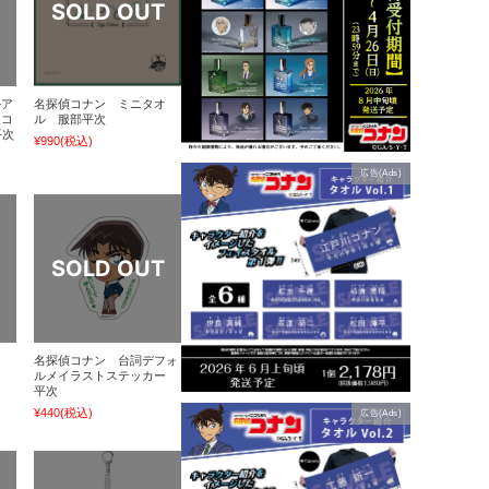
ルア
名探偵コナン ミニタオ
ドコ
ル 服部平次
平次
¥990
(税込)
広告(Ads)
ー
名探偵コナン 台詞デフォ
ルメイラストステッカー
平次
¥440
(税込)
広告(Ads)