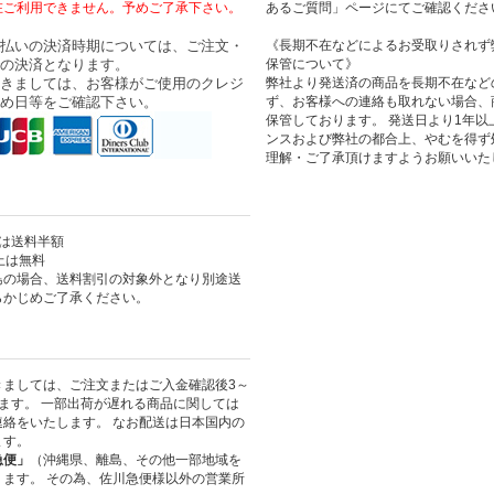
在ご利用できません。予めご了承下さい。
あるご質問」ページにてご確認くださ
払いの決済時期については、ご注文・
《長期不在などによるお受取りされず
の決済となります。
保管について》
きましては、お客様がご使用のクレジ
弊社より発送済の商品を長期不在など
め日等をご確認下さい。
ず、お客様への連絡も取れない場合、
保管しております。 発送日より1年
ンスおよび弊社の都合上、やむを得ず
理解・ご了承頂けますようお願いいた
上は送料半額
以上は無料
島の場合、送料割引の対象外となり別途送
らかじめご了承ください。
きましては、ご注文またはご入金確認後3～
ます。 一部出荷が遅れる商品に関しては
絡をいたします。 なお配送は日本国内の
ます。
急便」
（沖縄県、離島、その他一部地域を
ます。 その為、佐川急便様以外の営業所