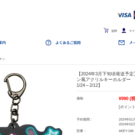
送料
マイ
ナン
【2024年3月下旬頃発送予
ン風アクリルキーホルダー
1/24～2/12】
¥990
(
価格:
[ポイント
予約期間：
2024年01
2024年02
型番：
AKEY-166