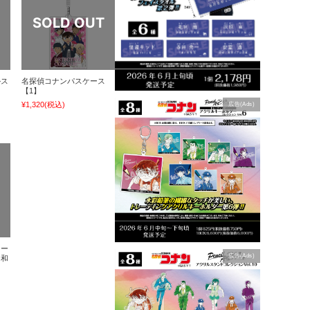
ルス
名探偵コナンパスケース
【1】
¥1,320
(税込)
広告(Ads)
トー
広告(Ads)
・和