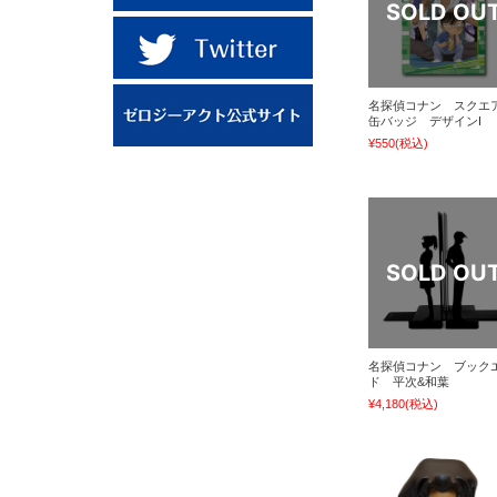
名探偵コナン スクエ
缶バッジ デザインI
¥550
(税込)
名探偵コナン ブック
ド 平次&和葉
¥4,180
(税込)