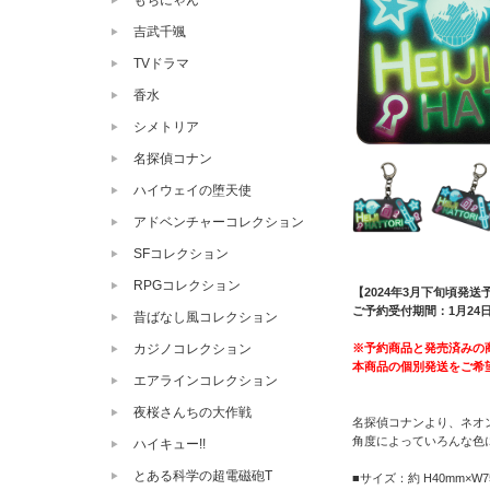
もちにゃん
吉武千颯
TVドラマ
香水
シメトリア
名探偵コナン
ハイウェイの堕天使
アドベンチャーコレクション
SFコレクション
RPGコレクション
【2024年3月下旬頃発送
ご予約受付期間：1月24日（
昔ばなし風コレクション
※予約商品と発売済みの
カジノコレクション
本商品の個別発送をご希
エアラインコレクション
夜桜さんちの大作戦
名探偵コナンより、ネオン
角度によっていろんな色
ハイキュー!!
とある科学の超電磁砲T
■サイズ：約 H40mm×W7