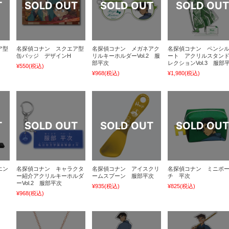
ア型
名探偵コナン スクエア型
名探偵コナン メガネアク
名探偵コナン ペンシ
缶バッジ デザインH
リルキーホルダーVol.2 服
ート アクリルスタン
部平次
レクションVol.3 服部
¥550
(税込)
¥968
(税込)
¥1,980
(税込)
エン
名探偵コナン キャラクタ
名探偵コナン アイスクリ
名探偵コナン ミニポ
ー紹介アクリルキーホルダ
ームスプーン 服部平次
チ 平次
ーVol.2 服部平次
¥935
(税込)
¥825
(税込)
¥968
(税込)