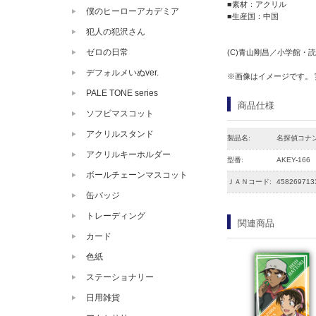
■素材：アクリル
僕のヒーローアカデミア
■生産国：中国
犯人の犯沢さん
ゼロの日常
(C)青山剛昌／小学館・読売
デフォルメいぬver.
※画像はイメージです。
PALE TONE series
商品仕様
ソフビマスコット
アクリルスタンド
製品名:
名探偵コナ
アクリルキーホルダー
型番:
AKEY-166
ボールチェーンマスコット
ＪＡＮコード:
458269713
缶バッジ
トレーディング
関連商品
カード
色紙
ステーショナリー
日用雑貨