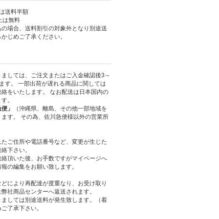
上は送料半額
以上は無料
島の場合、送料割引の対象外となり別途送
らかじめご了承ください。
きましては、ご注文またはご入金確認後3～
ます。 一部出荷が遅れる商品に関しては
絡をいたします。 なお配送は日本国内の
ます。
急便」
（沖縄県、離島、その他一部地域を
ます。 その為、佐川急便様以外の営業所
れたご住所や電話番号など、変更が生じた
連絡下さい。
連絡頂いた後、お手数ですがマイページへ
情報の編集をお願い致します。
などにより再配達が度重なり、お受け取り
は弊社商品センターへ返送されます。
きましては別途送料が発生致します。（着
めご了承下さい。