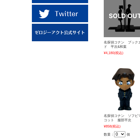
名探偵コナン ブック
ド 平次&和葉
¥4,180
(税込)
名探偵コナン ソフビ
コット 服部平次
¥858
(税込)
数量：
個