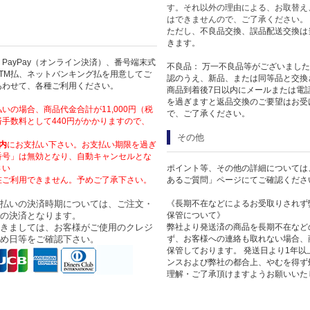
す。それ以外の理由による、お取替え
はできませんので、ご了承ください。
ただし、不良品交換、誤品配送交換は
きます。
PayPay（オンライン決済）、番号端末式
不良品： 万一不良品等がございまし
TM払、ネットバンキング払を用意してご
認のうえ、新品、または同等品と交換
あわせて、各種ご利用ください。
商品到着後7日以内にメールまたは電
を過ぎますと返品交換のご要望はお受
いの場合、商品代金合計が11,000円（税
で、ご了承ください。
手数料として440円がかかりますので、
その他
内
にお支払い下さい。お支払い期限を過ぎ
番号」は無効となり、自動キャンセルとな
さい
ポイント等、その他の詳細については
在ご利用できません。予めご了承下さい。
あるご質問」ページにてご確認くださ
払いの決済時期については、ご注文・
《長期不在などによるお受取りされず
の決済となります。
保管について》
きましては、お客様がご使用のクレジ
弊社より発送済の商品を長期不在など
め日等をご確認下さい。
ず、お客様への連絡も取れない場合、
保管しております。 発送日より1年
ンスおよび弊社の都合上、やむを得ず
理解・ご了承頂けますようお願いいた