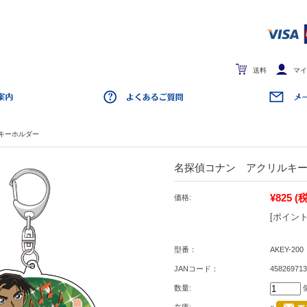
送料
マイ
キーホルダー
名探偵コナン アクリルキ
¥825
(
価格:
[ポイント
型番：
AKEY-200
JANコード：
458269713
数量: