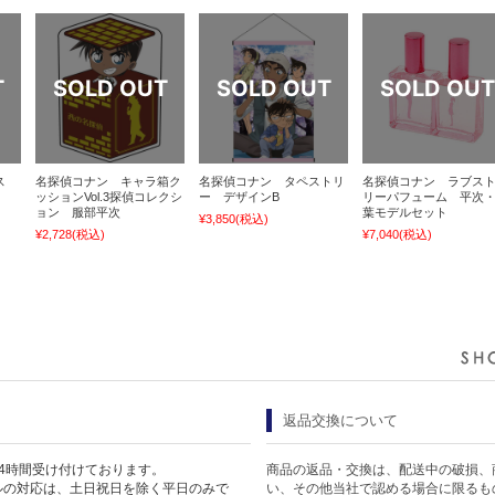
ス
名探偵コナン キャラ箱ク
名探偵コナン タペストリ
名探偵コナン ラブス
ッションVol.3探偵コレクシ
ー デザインB
リーパフューム 平次
ョン 服部平次
葉モデルセット
¥3,850
(税込)
¥2,728
(税込)
¥7,040
(税込)
返品交換について
4時間受け付けております。
商品の返品・交換は、配送中の破損、
ルの対応は、土日祝日を除く平日のみで
い、その他当社で認める場合に限るも