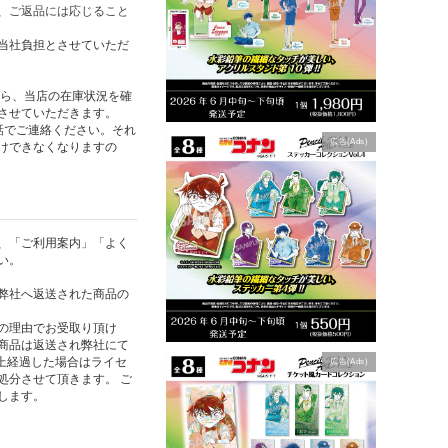
、ご返品には応じること
当社負担とさせていただ
たら、当店の在庫状況を確
させていただきます。
話でご連絡ください。それ
広告(Ads)
けできなくなりますの
、「ご利用案内」「よく
い。
弊社へ返送された商品の
の理由でお受取り頂け
商品は返送され弊社にて
以上経過した場合はライセ
広告(Ads)
処分させて頂きます。 ご
します。