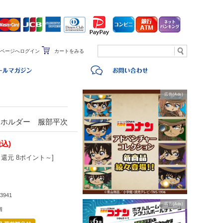
ページへログイン
カートをみる
広告(Ads)
ーホルダー 服部平次
税込)
還元 8ポイント～]
3941
広告(Ads)
個