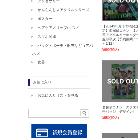
アクセサリー
かんらんしゃアクリルシリーズ
ポスター
【2024年3月下旬頃発
ヘアケア／リップ/コスメ
定】名探偵コナン ネ
風アクリルキーホル
スマホ関連
服部平次【予約期間：1/
～2/12】
バッグ・ポーチ・財布など（アパ
¥990
(税込)
レル）
食器
お気に入り
お気に入りリストを見る
名探偵コナン スクエ
缶バッジ デザインI
¥550
(税込)