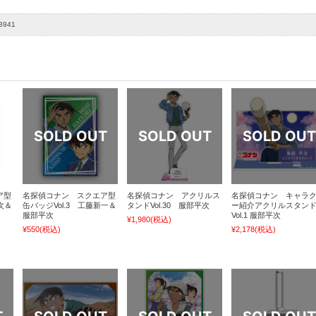
3941
ア型
名探偵コナン スクエア型
名探偵コナン アクリルス
名探偵コナン キャラ
次＆
缶バッジVol.3 工藤新一＆
タンドVol.30 服部平次
ー紹介アクリルスタン
服部平次
Vol.1 服部平次
¥1,980
(税込)
¥550
(税込)
¥2,178
(税込)