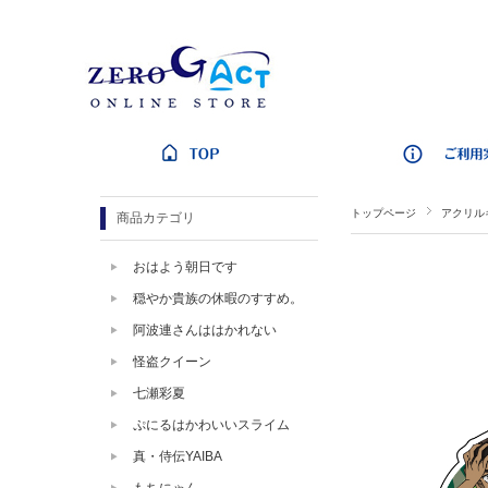
トップページ
アクリル
商品カテゴリ
おはよう朝日です
穏やか貴族の休暇のすすめ。
阿波連さんははかれない
怪盗クイーン
七瀬彩夏
ぷにるはかわいいスライム
真・侍伝YAIBA