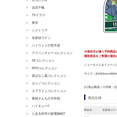
もちにゃん
吉武千颯
TVドラマ
香水
シメトリア
名探偵コナン
ハイウェイの堕天使
※発売月が違う予約商品
アドベンチャーコレクション
個別発送をご希望の場合
SFコレクション
ショータイムをイメージし
RPGコレクション
サイズ：約H63mm×W64
昔ばなし風コレクション
カジノコレクション
(C)青山剛昌／小学館・読売
エアラインコレクション
商品仕様
夜桜さんちの大作戦
ハイキュー!!
製品名:
名探偵コナ
とある科学の超電磁砲T