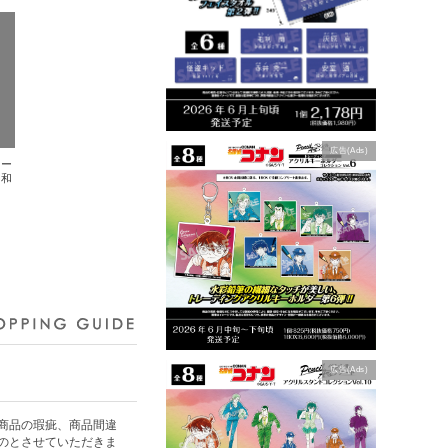
広告(Ads)
トー
・和
広告(Ads)
商品の瑕疵、商品間違
のとさせていただきま