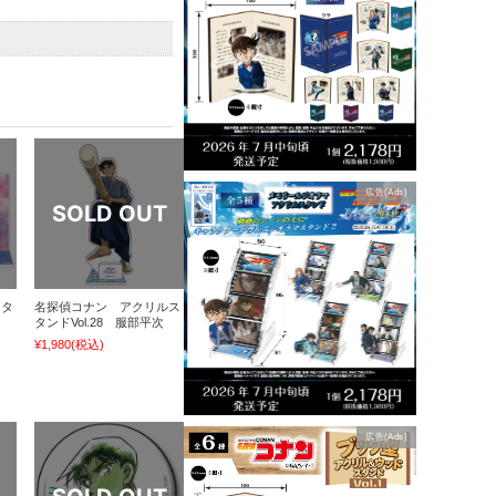
広告(Ads)
クタ
名探偵コナン アクリルス
ド
タンドVol.28 服部平次
¥1,980
(税込)
広告(Ads)