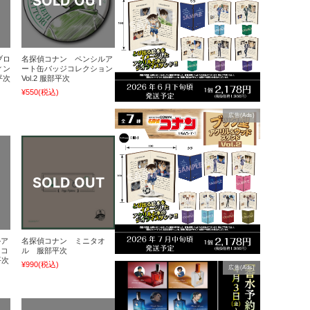
ブロ
名探偵コナン ペンシルア
ィン
ート缶バッジコレクション
平次
Vol.2 服部平次
¥550
(税込)
広告(Ads)
ルア
名探偵コナン ミニタオ
ドコ
ル 服部平次
平次
¥990
(税込)
広告(Ads)