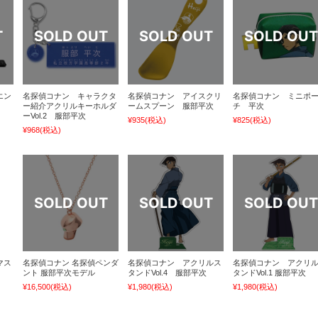
エン
名探偵コナン キャラクタ
名探偵コナン アイスクリ
名探偵コナン ミニポ
ー紹介アクリルキーホルダ
ームスプーン 服部平次
チ 平次
ーVol.2 服部平次
¥935
(税込)
¥825
(税込)
¥968
(税込)
マス
名探偵コナン 名探偵ペンダ
名探偵コナン アクリルス
名探偵コナン アクリ
ント 服部平次モデル
タンドVol.4 服部平次
タンドVol.1 服部平次
¥16,500
(税込)
¥1,980
(税込)
¥1,980
(税込)