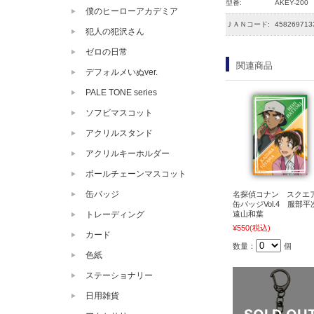
型番:
AKEY-200
僕のヒーローアカデミア
ＪＡＮコード:
458269713
犯人の犯沢さん
ゼロの日常
関連商品
デフォルメいぬver.
PALE TONE series
ソフビマスコット
アクリルスタンド
アクリルキーホルダー
ボールチェーンマスコット
缶バッジ
名探偵コナン スクエ
缶バッジVol.4 服部平
遠山和葉
トレーディング
¥550
(税込)
カード
数量：
個
色紙
ステーショナリー
日用雑貨