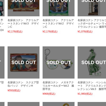
送予
名探偵コナン アクリルア
名探偵コナン アクリルア
名探偵コナン アクリル
オン
ートスタンドVol.3 デザイ
ートスタンドVol.2 デザイ
ックボールチェーン ウ
ダー
ンC
ンC
ドウコレクション 服部
24
¥2,178
(税込)
¥2,178
(税込)
¥1,078
(税込)
ア型
名探偵コナン スクエア型
名探偵コナン メガネアク
名探偵コナン ペンシ
缶バッジ デザインH
リルキーホルダーVol.2 服
ート アクリルスタン
部平次
レクションVol.3 服部
¥550
(税込)
¥968
(税込)
¥1,980
(税込)