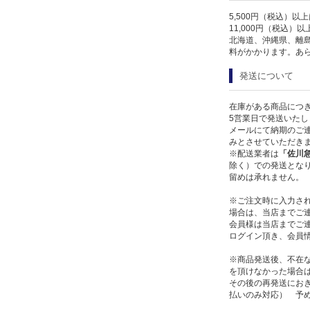
5,500円（税込）以
11,000円（税込）
北海道、沖縄県、離
料がかかります。あ
発送について
在庫がある商品につ
5営業日で発送いたし
メールにて納期のご連
みとさせていただき
※配送業者は
「佐川
除く）での発送となり
留めは承れません。
※ご注文時に入力さ
場合は、当店までご
会員様は当店までご
ログイン頂き、会員
※商品発送後、不在
を頂けなかった場合
その後の再発送にお
払いのみ対応） 予