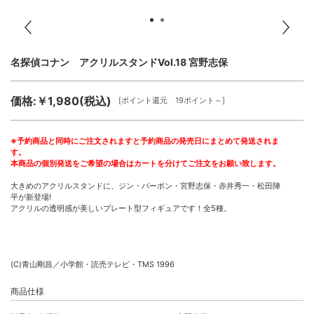
名探偵コナン アクリルスタンドVol.18 宮野志保
価格:￥1,980(税込)
[ポイント還元 19ポイント～]
※予約商品と同時にご注文されますと予約商品の発売日にまとめて発送されま
す。
本商品の個別発送をご希望の場合はカートを分けてご注文をお願い致します。
大きめのアクリルスタンドに、ジン・バーボン・宮野志保・赤井秀一・松田陣
平が新登場!
アクリルの透明感が美しいプレート型フィギュアです！全5種。
(C)青山剛昌／小学館・読売テレビ・TMS 1996
商品仕様