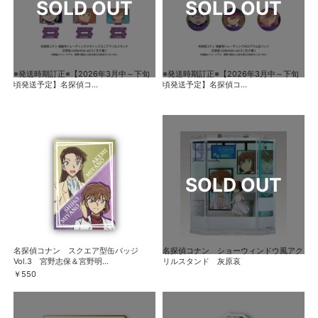
※発送時期訂正※【2026年3月中～下旬
※発送時期訂正※【2026年3月中～下旬
頃発送予定】名探偵コ...
頃発送予定】名探偵コ...
名探偵コナン スクエア型缶バッジ
名探偵コナン ショーウィンドウ風アク
Vol.3 宮野志保＆宮野明...
リルスタンド 灰原哀
￥550