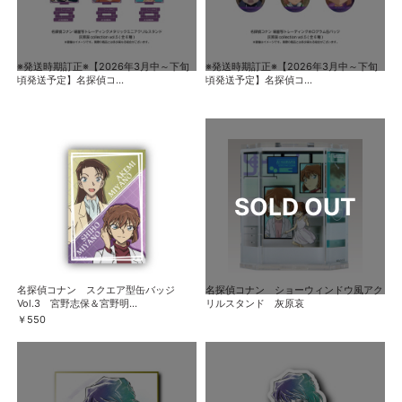
※発送時期訂正※【2026年3月中～下旬
※発送時期訂正※【2026年3月中～下旬
頃発送予定】名探偵コ...
頃発送予定】名探偵コ...
名探偵コナン スクエア型缶バッジ
名探偵コナン ショーウィンドウ風アク
Vol.3 宮野志保＆宮野明...
リルスタンド 灰原哀
￥550