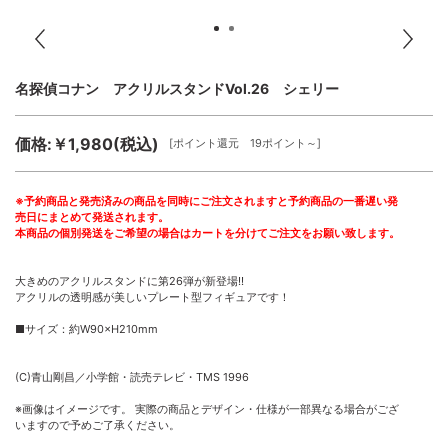
名探偵コナン アクリルスタンドVol.26 シェリー
価格:￥1,980(税込)
[ポイント還元 19ポイント～]
※予約商品と発売済みの商品を同時にご注文されますと予約商品の一番遅い発
売日にまとめて発送されます。
本商品の個別発送をご希望の場合はカートを分けてご注文をお願い致します。
大きめのアクリルスタンドに第26弾が新登場!!
アクリルの透明感が美しいプレート型フィギュアです！
■サイズ：約W90×H210mm
(C)青山剛昌／小学館・読売テレビ・TMS 1996
※画像はイメージです。 実際の商品とデザイン・仕様が一部異なる場合がござ
いますので予めご了承ください。