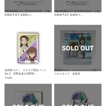
※発送時期訂正※【2026年3月中～下旬
※発送時期訂正※【2026年3月中～下旬
頃発送予定】名探偵コ...
頃発送予定】名探偵コ...
名探偵コナン スクエア型缶バッジ
名探偵コナン ショーウィンドウ風アク
Vol.3 宮野志保＆宮野明...
リルスタンド 灰原哀
￥550