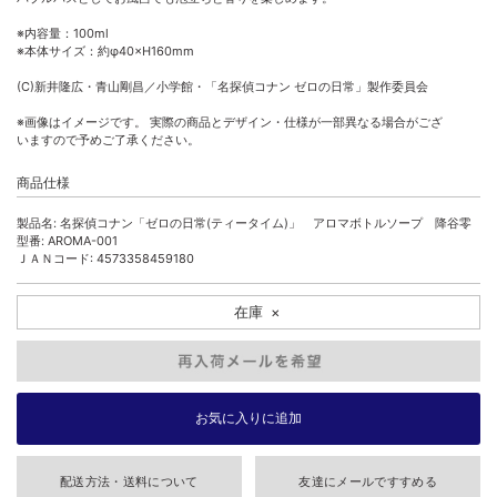
※内容量：100ml
※本体サイズ：約φ40×H160mm
(C)新井隆広・青山剛昌／小学館・「名探偵コナン ゼロの日常」製作委員会
※画像はイメージです。 実際の商品とデザイン・仕様が一部異なる場合がござ
いますので予めご了承ください。
商品仕様
製品名: 名探偵コナン「ゼロの日常(ティータイム)」 アロマボトルソープ 降谷零
型番: AROMA-001
ＪＡＮコード: 4573358459180
在庫
×
配送方法・送料について
友達にメールですすめる