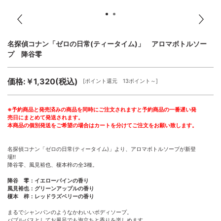
名探偵コナン「ゼロの日常(ティータイム)」 アロマボトルソー
プ 降谷零
価格:￥1,320(税込)
[ポイント還元 13ポイント～]
※予約商品と発売済みの商品を同時にご注文されますと予約商品の一番遅い発
売日にまとめて発送されます。
本商品の個別発送をご希望の場合はカートを分けてご注文をお願い致します。
名探偵コナン「ゼロの日常(ティータイム)」より、アロマボトルソープが新登
場!!
降谷零、風見裕也、榎本梓の全3種。
降谷 零：イエローパインの香り
風見裕也：グリーンアップルの香り
榎本 梓：レッドラズベリーの香り
まるでシャンパンのようなかわいいボディソープ。
バブルバスとしてお風呂でも泡立ちと香りを楽しめます。