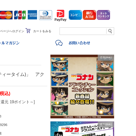
ページへログイン
カートをみる
広告(Ads)
ティータイム)」 アク
(税込)
還元 19ポイント～]
8
9296
広告(Ads)
個