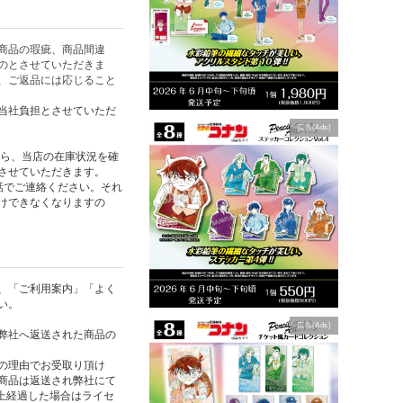
商品の瑕疵、商品間違
のとさせていただきま
、ご返品には応じること
当社負担とさせていただ
広告(Ads)
たら、当店の在庫状況を確
させていただきます。
話でご連絡ください。それ
けできなくなりますの
、「ご利用案内」「よく
い。
広告(Ads)
弊社へ返送された商品の
の理由でお受取り頂け
商品は返送され弊社にて
以上経過した場合はライセ