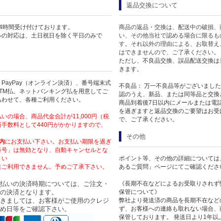
返品交換について
4時間受け付けております。
商品の返品・交換は、配送中の破損、
ルの対応は、土日祝日を除く平日のみで
い、その他当社で認める場合に限るも
す。それ以外の理由による、お取替え
はできませんので、ご了承ください。
ただし、不良品交換、誤品配送交換は
きます。
PayPay（オンライン決済）、番号端末式
不良品： 万一不良品等がございまし
TM払、ネットバンキング払を用意してご
認のうえ、新品、または同等品と交換
あわせて、各種ご利用ください。
商品到着後7日以内にメールまたは電
を過ぎますと返品交換のご要望はお受
いの場合、商品代金合計が11,000円（税
で、ご了承ください。
手数料として440円がかかりますので、
その他
内
にお支払い下さい。お支払い期限を過ぎ
番号」は無効となり、自動キャンセルとな
さい
ポイント等、その他の詳細については
在ご利用できません。予めご了承下さい。
あるご質問」ページにてご確認くださ
払いの決済時期については、ご注文・
《長期不在などによるお受取りされず
の決済となります。
保管について》
きましては、お客様がご使用のクレジ
弊社より発送済の商品を長期不在など
め日等をご確認下さい。
ず、お客様への連絡も取れない場合、
保管しております。 発送日より1年