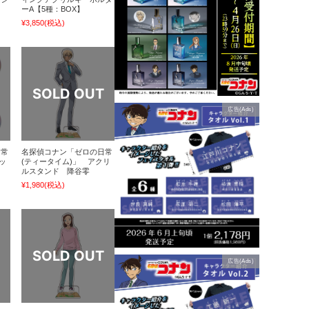
ーA【5種：BOX】
¥3,850
(税込)
広告(Ads)
日常
名探偵コナン「ゼロの日常
ッ
(ティータイム)」 アクリ
ルスタンド 降谷零
¥1,980
(税込)
広告(Ads)