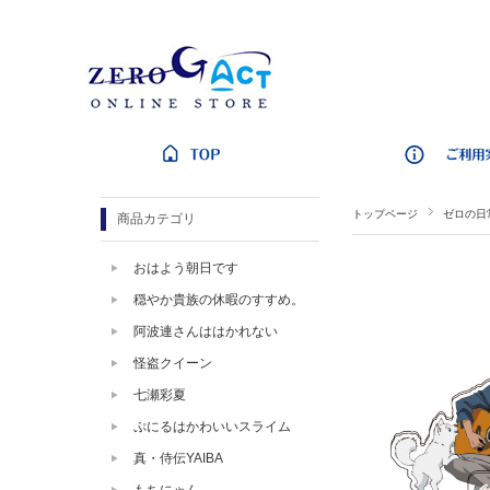
トップページ
ゼロの日
商品カテゴリ
おはよう朝日です
穏やか貴族の休暇のすすめ。
阿波連さんははかれない
怪盗クイーン
七瀬彩夏
ぷにるはかわいいスライム
真・侍伝YAIBA