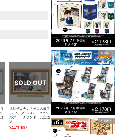
広告(Ads)
日常
名探偵コナン「ゼロの日常
リ
(ティータイム)」 アクリ
室透
ルアートスタンド 安室透
広告(Ads)
B
¥2,178
(税込)