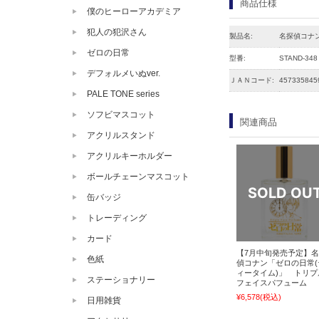
商品仕様
僕のヒーローアカデミア
犯人の犯沢さん
製品名:
名探偵コナ
ゼロの日常
型番:
STAND-348
デフォルメいぬver.
ＪＡＮコード:
457335845
PALE TONE series
ソフビマスコット
関連商品
アクリルスタンド
アクリルキーホルダー
ボールチェーンマスコット
缶バッジ
トレーディング
カード
【7月中旬発売予定】
色紙
偵コナン「ゼロの日常(
ィータイム)」 トリプ
ステーショナリー
フェイスパフューム
¥6,578
(税込)
日用雑貨