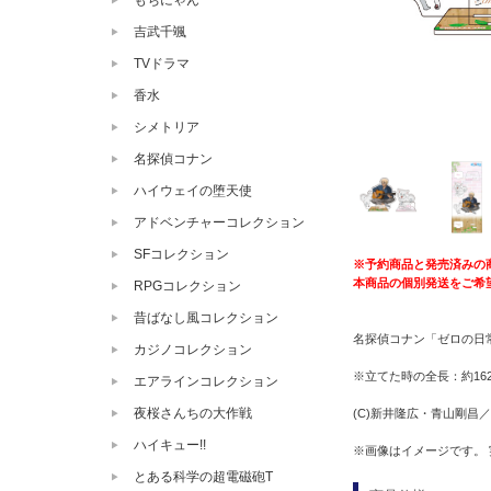
もちにゃん
吉武千颯
TVドラマ
香水
シメトリア
名探偵コナン
ハイウェイの堕天使
アドベンチャーコレクション
SFコレクション
※予約商品と発売済みの
本商品の個別発送をご希
RPGコレクション
昔ばなし風コレクション
名探偵コナン「ゼロの日常
カジノコレクション
※立てた時の全長：約16
エアラインコレクション
夜桜さんちの大作戦
(C)新井隆広・青山剛昌
ハイキュー!!
※画像はイメージです。
とある科学の超電磁砲T