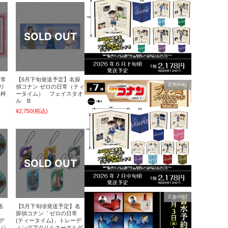
日常
【6月下旬発送予定】名探
広告(Ads)
リ
偵コナン ゼロの日常（ティ
本梓
ータイム） フェイスタオ
ル B
¥2,750
(税込)
広告(Ads)
名
【5月下旬頃発送予定】名
常
探偵コナン「ゼロの日常
デ
(ティータイム)」トレーデ
ッジ
ィングアクリルキーホルダ