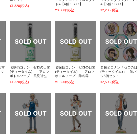
ドA【4種：BOX】
A【5種：BOX】
¥1,320
(税込)
¥3,080
(税込)
¥2,200
(税込)
日常
名探偵コナン「ゼロの日常
名探偵コナン「ゼロの日常
名探偵コナン「ゼロの
ロマ
(ティータイム)」 アロマ
(ティータイム)」 アロマ
(ティータイム)」 缶バ
ボトルソープ 風見裕也
ボトルソープ 降谷零
ジ5個セット
¥1,320
(税込)
¥1,320
(税込)
¥2,500
(税込)