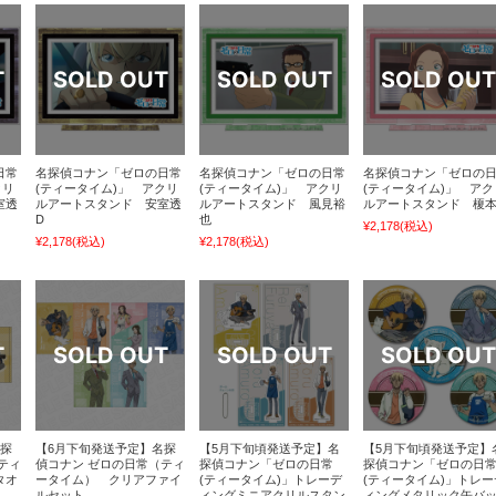
日常
名探偵コナン「ゼロの日常
名探偵コナン「ゼロの日常
名探偵コナン「ゼロの
クリ
(ティータイム)」 アクリ
(ティータイム)」 アクリ
(ティータイム)」 アク
室透
ルアートスタンド 安室透
ルアートスタンド 風見裕
ルアートスタンド 榎
D
也
¥2,178
(税込)
¥2,178
(税込)
¥2,178
(税込)
名探
【6月下旬発送予定】名探
【5月下旬頃発送予定】名
【5月下旬頃発送予定】
ティ
偵コナン ゼロの日常（ティ
探偵コナン「ゼロの日常
探偵コナン「ゼロの日
タオ
ータイム） クリアファイ
(ティータイム)」トレーデ
(ティータイム)」トレー
ルセット
ィングミニアクリルスタン
ィングメタリック缶バ