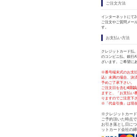
ご注文方法
インターネットにて2
ご注文やご質問メー
す。
お支払い方法
クレジットカード払、
のコンビニ払、銀行A
ざいます。ご希望に
※番号端末式のお支払
込）未満の場合、決済
予めご了承下さい。
ご注文日を含む
4日以
ますと、「お支払い
りますのでご注意下
※「代金引換」は現
※クレジットカード
ご予約頂いた時点で
お引き落とし日につ
ットカード会社の締