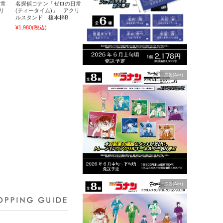
日常
名探偵コナン「ゼロの日常
リ
(ティータイム)」 アクリ
ルスタンド 榎本梓B
¥1,980
(税込)
広告(Ads)
広告(Ads)