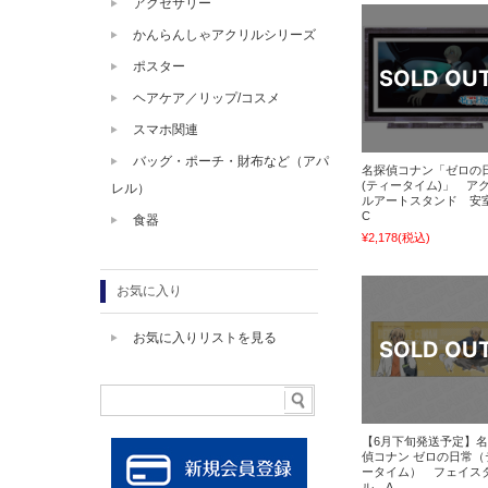
アクセサリー
かんらんしゃアクリルシリーズ
ポスター
ヘアケア／リップ/コスメ
スマホ関連
バッグ・ポーチ・財布など（アパ
名探偵コナン「ゼロの
(ティータイム)」 ア
レル）
ルアートスタンド 安
C
食器
¥2,178
(税込)
お気に入り
お気に入りリストを見る
【6月下旬発送予定】
偵コナン ゼロの日常（
ータイム） フェイス
ル A