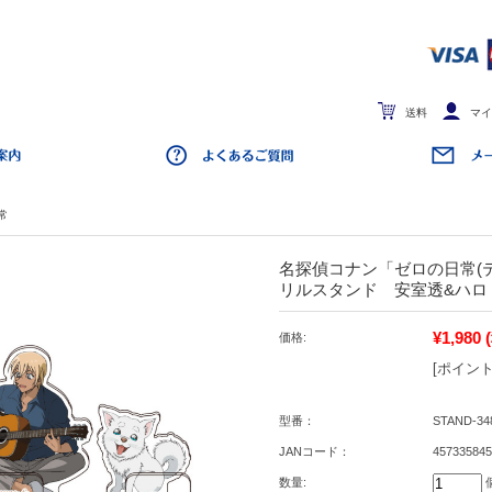
送料
マイ
常
名探偵コナン「ゼロの日常(
リルスタンド 安室透&ハロ
¥1,980
価格:
[ポイント
型番：
STAND-34
JANコード：
457335845
数量: