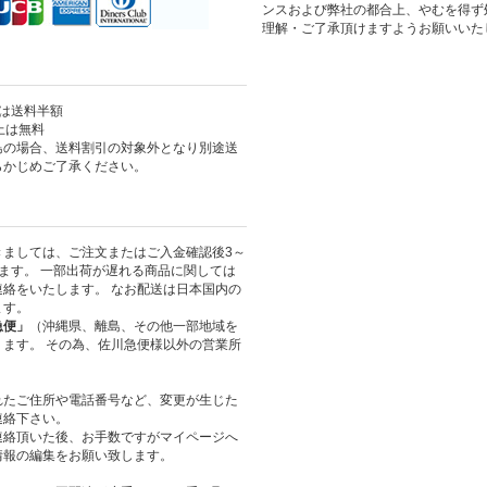
ンスおよび弊社の都合上、やむを得ず
理解・ご了承頂けますようお願いいた
上は送料半額
以上は無料
島の場合、送料割引の対象外となり別途送
らかじめご了承ください。
きましては、ご注文またはご入金確認後3～
ます。 一部出荷が遅れる商品に関しては
絡をいたします。 なお配送は日本国内の
ます。
急便」
（沖縄県、離島、その他一部地域を
ます。 その為、佐川急便様以外の営業所
れたご住所や電話番号など、変更が生じた
連絡下さい。
連絡頂いた後、お手数ですがマイページへ
情報の編集をお願い致します。