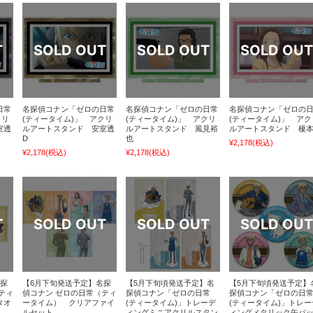
日常
名探偵コナン「ゼロの日常
名探偵コナン「ゼロの日常
名探偵コナン「ゼロの
クリ
(ティータイム)」 アクリ
(ティータイム)」 アクリ
(ティータイム)」 アク
室透
ルアートスタンド 安室透
ルアートスタンド 風見裕
ルアートスタンド 榎
D
也
¥2,178
(税込)
¥2,178
(税込)
¥2,178
(税込)
名探
【6月下旬発送予定】名探
【5月下旬頃発送予定】名
【5月下旬頃発送予定】
ティ
偵コナン ゼロの日常（ティ
探偵コナン「ゼロの日常
探偵コナン「ゼロの日
タオ
ータイム） クリアファイ
(ティータイム)」トレーデ
(ティータイム)」トレー
ルセット
ィングミニアクリルスタン
ィングメタリック缶バ