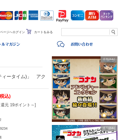
ページへログイン
カートをみる
広告(Ads)
ティータイム)」 アク
(税込)
還元 19ポイント～]
2
9234
広告(Ads)
個