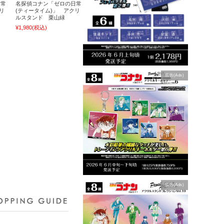
日常
名探偵コナン「ゼロの日常
リ
(ティータイム)」 アクリ
ルスタンド 栗山緑
¥1,980
(税込)
広告(Ads)
広告(Ads)