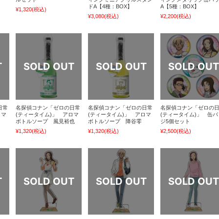
ドA【4種：BOX】
A【5種：BOX】
¥1,320
(税込)
¥3,080
(税込)
¥2,200
(税込)
日常
名探偵コナン「ゼロの日常
名探偵コナン「ゼロの日常
名探偵コナン「ゼロの
ロマ
(ティータイム)」 アロマ
(ティータイム)」 アロマ
(ティータイム)」 缶バ
ボトルソープ 風見裕也
ボトルソープ 降谷零
ジ5個セット
¥1,320
(税込)
¥1,320
(税込)
¥2,500
(税込)