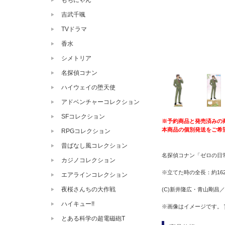
もちにゃん
吉武千颯
TVドラマ
香水
シメトリア
名探偵コナン
ハイウェイの堕天使
アドベンチャーコレクション
SFコレクション
※予約商品と発売済みの
本商品の個別発送をご希
RPGコレクション
昔ばなし風コレクション
名探偵コナン「ゼロの日常
カジノコレクション
※立てた時の全長：約16
エアラインコレクション
夜桜さんちの大作戦
(C)新井隆広・青山剛昌
ハイキュー!!
※画像はイメージです。
とある科学の超電磁砲T