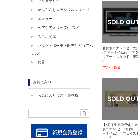
アクセサリー
かんらんしゃアクリルシリーズ
ポスター
ヘアケア／リップ/コスメ
スマホ関連
バッグ・ポーチ・財布など（アパ
名探偵コナン「ゼロの
(ティータイム)」 ア
レル）
ルアートスタンド 安
C
食器
¥2,178
(税込)
お気に入り
お気に入りリストを見る
【6月下旬発送予定】
偵コナン ゼロの日常（
ータイム） フェイス
ル A