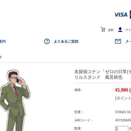
送料
マイ
常
名探偵コナン「ゼロの日常(
リルスタンド 風見裕也
¥1,980
価格:
[ポイント
型番：
STAND-34
JANコード：
457335845
数量: