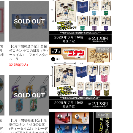
日常
【6月下旬発送予定】名探
広告(Ads)
リ
偵コナン ゼロの日常（ティ
本梓
ータイム） フェイスタオ
ル B
¥2,750
(税込)
広告(Ads)
名
【5月下旬頃発送予定】名
常
探偵コナン「ゼロの日常
デ
(ティータイム)」トレーデ
ッジ
ィングアクリルキーホルダ