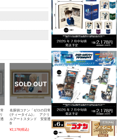
広告(Ads)
日常
名探偵コナン「ゼロの日常
リ
(ティータイム)」 アクリ
室透
ルアートスタンド 安室透
広告(Ads)
B
¥2,178
(税込)