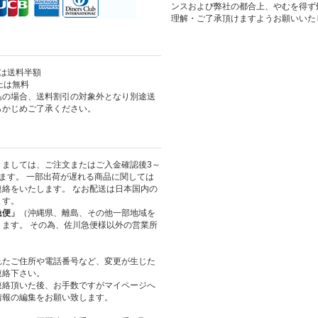
ンスおよび弊社の都合上、やむを得ず
理解・ご了承頂けますようお願いいた
上は送料半額
以上は無料
島の場合、送料割引の対象外となり別途送
らかじめご了承ください。
きましては、ご注文またはご入金確認後3～
ます。 一部出荷が遅れる商品に関しては
絡をいたします。 なお配送は日本国内の
ます。
急便」
（沖縄県、離島、その他一部地域を
ます。 その為、佐川急便様以外の営業所
れたご住所や電話番号など、変更が生じた
連絡下さい。
連絡頂いた後、お手数ですがマイページへ
情報の編集をお願い致します。