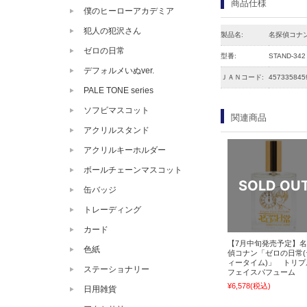
商品仕様
僕のヒーローアカデミア
犯人の犯沢さん
製品名:
名探偵コナ
ゼロの日常
型番:
STAND-342
デフォルメいぬver.
ＪＡＮコード:
457335845
PALE TONE series
ソフビマスコット
関連商品
アクリルスタンド
アクリルキーホルダー
ボールチェーンマスコット
缶バッジ
トレーディング
カード
【7月中旬発売予定】
色紙
偵コナン「ゼロの日常(
ィータイム)」 トリプ
ステーショナリー
フェイスパフューム
¥6,578
(税込)
日用雑貨