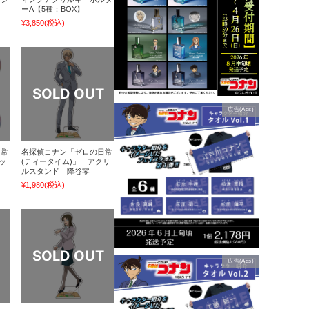
ーA【5種：BOX】
¥3,850
(税込)
広告(Ads)
日常
名探偵コナン「ゼロの日常
ッ
(ティータイム)」 アクリ
ルスタンド 降谷零
¥1,980
(税込)
広告(Ads)