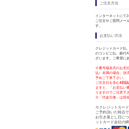
ご注文方法
インターネットにて2
ご注文やご質問メー
す。
お支払い方法
クレジットカード払、
のコンビニ払、銀行A
ざいます。ご希望に
※番号端末式のお支払
込）未満の場合、決済
予めご了承下さい。
ご注文日を含む
4日以
ますと、「お支払い
りますのでご注意下
※「代金引換」は現
※クレジットカード
ご予約頂いた時点で
お引き落とし日につ
ットカード会社の締