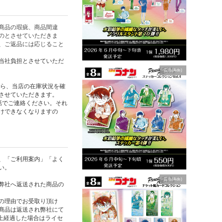
商品の瑕疵、商品間違
のとさせていただきま
、ご返品には応じること
当社負担とさせていただ
広告(Ads)
たら、当店の在庫状況を確
させていただきます。
話でご連絡ください。それ
けできなくなりますの
、「ご利用案内」「よく
い。
広告(Ads)
弊社へ返送された商品の
の理由でお受取り頂け
商品は返送され弊社にて
以上経過した場合はライセ