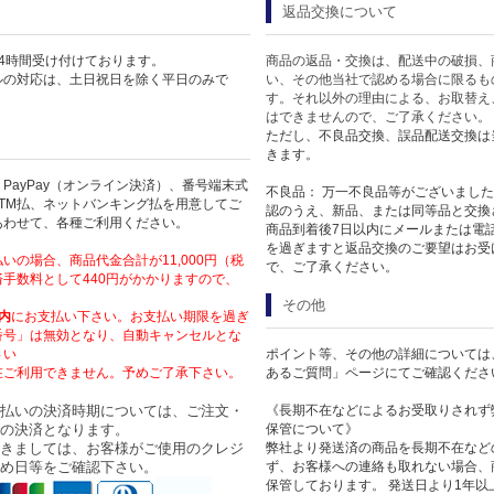
返品交換について
4時間受け付けております。
商品の返品・交換は、配送中の破損、
ルの対応は、土日祝日を除く平日のみで
い、その他当社で認める場合に限るも
す。それ以外の理由による、お取替え
はできませんので、ご了承ください。
ただし、不良品交換、誤品配送交換は
きます。
PayPay（オンライン決済）、番号端末式
不良品： 万一不良品等がございまし
TM払、ネットバンキング払を用意してご
認のうえ、新品、または同等品と交換
あわせて、各種ご利用ください。
商品到着後7日以内にメールまたは電
を過ぎますと返品交換のご要望はお受
いの場合、商品代金合計が11,000円（税
で、ご了承ください。
手数料として440円がかかりますので、
その他
内
にお支払い下さい。お支払い期限を過ぎ
番号」は無効となり、自動キャンセルとな
さい
ポイント等、その他の詳細については
在ご利用できません。予めご了承下さい。
あるご質問」ページにてご確認くださ
払いの決済時期については、ご注文・
《長期不在などによるお受取りされず
の決済となります。
保管について》
きましては、お客様がご使用のクレジ
弊社より発送済の商品を長期不在など
め日等をご確認下さい。
ず、お客様への連絡も取れない場合、
保管しております。 発送日より1年