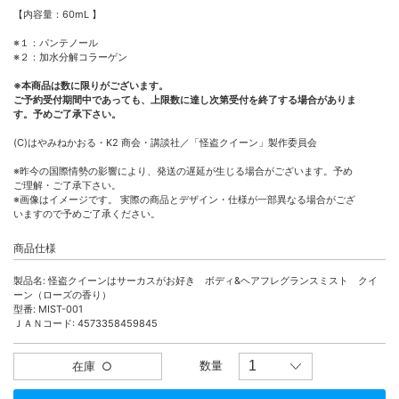
【内容量：60mL 】
※１：パンテノール
※２：加水分解コラーゲン
※本商品は数に限りがございます。
ご予約受付期間中であっても、上限数に達し次第受付を終了する場合がありま
す。予めご了承下さい。
(C)はやみねかおる・K2 商会・講談社／「怪盗クイーン」製作委員会
※昨今の国際情勢の影響により、発送の遅延が生じる場合がございます。予め
ご理解・ご了承下さい。
※画像はイメージです。 実際の商品とデザイン・仕様が一部異なる場合がござ
いますので予めご了承ください。
商品仕様
製品名: 怪盗クイーンはサーカスがお好き ボディ&ヘアフレグランスミスト クイ
ーン（ローズの香り）
型番: MIST-001
ＪＡＮコード: 4573358459845
数量
在庫
○