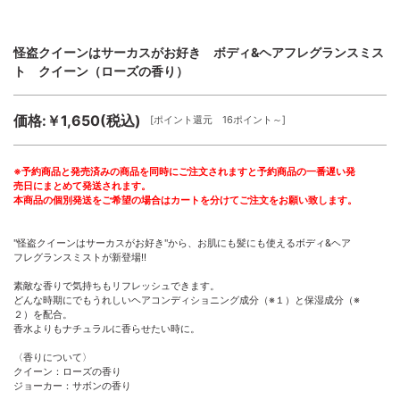
怪盗クイーンはサーカスがお好き ボディ&ヘアフレグランスミス
ト クイーン（ローズの香り）
価格:￥1,650(税込)
[ポイント還元 16ポイント～]
※予約商品と発売済みの商品を同時にご注文されますと予約商品の一番遅い発
売日にまとめて発送されます。
本商品の個別発送をご希望の場合はカートを分けてご注文をお願い致します。
"怪盗クイーンはサーカスがお好き"から、お肌にも髪にも使えるボディ&ヘア
フレグランスミストが新登場!!
素敵な香りで気持ちもリフレッシュできます。
どんな時期にでもうれしいヘアコンディショニング成分（※１）と保湿成分（※
２）を配合。
香水よりもナチュラルに香らせたい時に。
〈香りについて〉
クイーン：ローズの香り
ジョーカー：サボンの香り