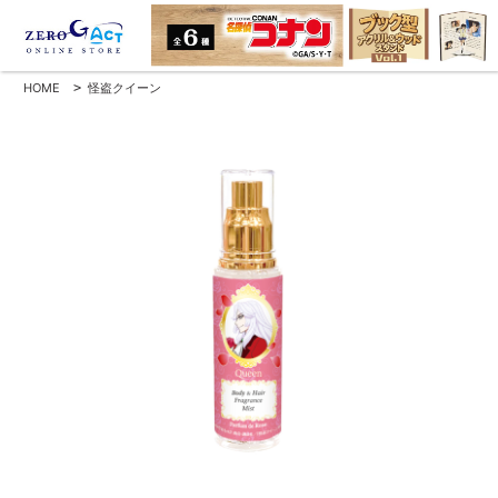
HOME
>
怪盗クイーン