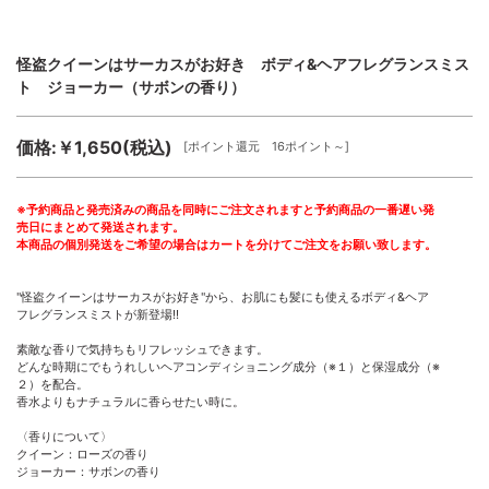
怪盗クイーンはサーカスがお好き ボディ&ヘアフレグランスミス
ト ジョーカー（サボンの香り）
価格:￥1,650(税込)
[ポイント還元 16ポイント～]
※予約商品と発売済みの商品を同時にご注文されますと予約商品の一番遅い発
売日にまとめて発送されます。
本商品の個別発送をご希望の場合はカートを分けてご注文をお願い致します。
"怪盗クイーンはサーカスがお好き"から、お肌にも髪にも使えるボディ&ヘア
フレグランスミストが新登場!!
素敵な香りで気持ちもリフレッシュできます。
どんな時期にでもうれしいヘアコンディショニング成分（※１）と保湿成分（※
２）を配合。
香水よりもナチュラルに香らせたい時に。
〈香りについて〉
クイーン：ローズの香り
ジョーカー：サボンの香り