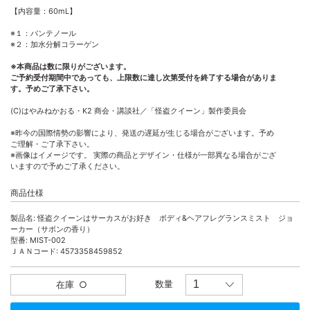
【内容量：60mL】
※１：パンテノール
※２：加水分解コラーゲン
※本商品は数に限りがございます。
ご予約受付期間中であっても、上限数に達し次第受付を終了する場合がありま
す。予めご了承下さい。
(C)はやみねかおる・K2 商会・講談社／「怪盗クイーン」製作委員会
※昨今の国際情勢の影響により、発送の遅延が生じる場合がございます。予め
ご理解・ご了承下さい。
※画像はイメージです。 実際の商品とデザイン・仕様が一部異なる場合がござ
いますので予めご了承ください。
商品仕様
製品名: 怪盗クイーンはサーカスがお好き ボディ&ヘアフレグランスミスト ジョ
ーカー（サボンの香り）
型番: MIST-002
ＪＡＮコード: 4573358459852
数量
在庫
○