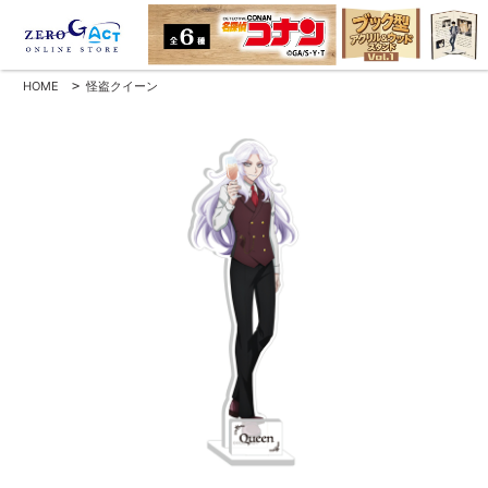
HOME
>
怪盗クイーン