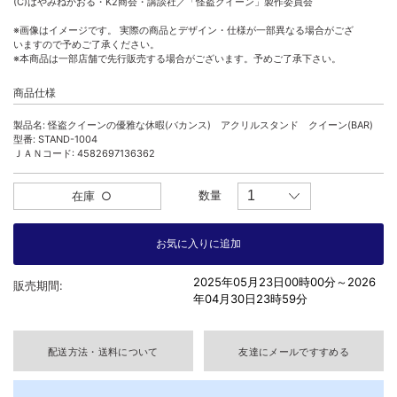
(C)はやみねかおる・K2商会・講談社／「怪盗クイーン」製作委員会
※画像はイメージです。 実際の商品とデザイン・仕様が一部異なる場合がござ
いますので予めご了承ください。
※本商品は一部店舗で先行販売する場合がございます。予めご了承下さい。
商品仕様
製品名: 怪盗クイーンの優雅な休暇(バカンス) アクリルスタンド クイーン(BAR)
型番: STAND-1004
ＪＡＮコード: 4582697136362
数量
在庫
○
2025年05月23日00時00分～
2026
販売期間:
年04月30日23時59分
配送方法・送料について
友達にメールですすめる