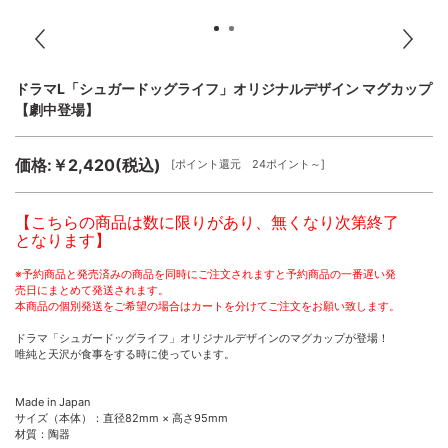
ドラマL「シュガードッグライフ」オリジナルデザイン マグカップ
【劇中登場】
価格:￥2,420(税込)
[ポイント還元 24ポイント～]
【こちらの商品は数に限りがあり、無くなり次第終了
となります】
※予約商品と発売済みの商品を同時にご注文されますと予約商品の一番遅い発
売日にまとめて発送されます。
本商品の個別発送をご希望の場合はカートを分けてご注文をお願い致します。
ドラマ「シュガードッグライフ」オリジナルデザインのマグカップが登場！
唯純と天沢が食事をする時に使っています。
Made in Japan
サイズ（本体）：直径82mm × 高さ95mm
材質：陶器