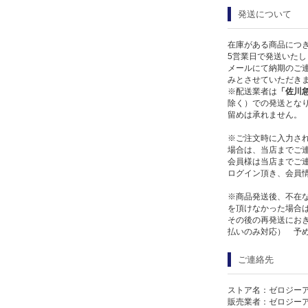
発送について
在庫がある商品につ
5営業日で発送いたし
メールにて納期のご連
みとさせていただき
※配送業者は
「佐川
除く）での発送となり
留めは承れません。
※ご注文時に入力さ
場合は、当店までご
会員様は当店までご
ログイン頂き、会員
※商品発送後、不在
を頂けなかった場合
その後の再発送にお
払いのみ対応） 予
ご連絡先
ストア名：ゼロジー
販売業者：ゼロジー