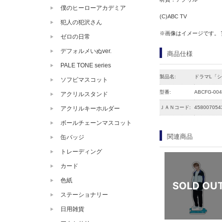
僕のヒーローアカデミア
(C)ABC TV
犯人の犯沢さん
※画像はイメージです。
ゼロの日常
デフォルメいぬver.
商品仕様
PALE TONE series
製品名:
ドラマL「シ
ソフビマスコット
型番:
ABCFG-004
アクリルスタンド
ＪＡＮコード:
458007054
アクリルキーホルダー
ボールチェーンマスコット
関連商品
缶バッジ
トレーディング
カード
色紙
ステーショナリー
日用雑貨