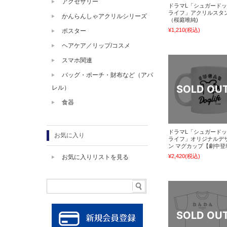
アクセサリー
ドラマL「シュガード
ライフ」アクリルスタ
かんらんしゃアクリルシリーズ
（桜庭唯純)
¥1,210
(税込)
ポスター
ヘアケア／リップ/コスメ
スマホ関連
バッグ・ポーチ・財布など（アパ
レル）
食器
ドラマL「シュガード
お気に入り
ライフ」オリジナルデ
ン マグカップ【劇中登
¥2,420
(税込)
お気に入りリストを見る