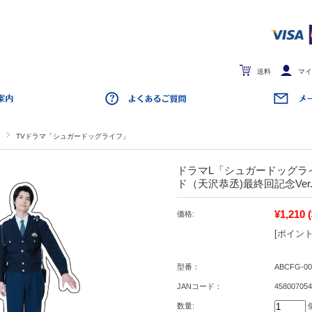
送料
マイ
TVドラマ「シュガードッグライフ」
ドラマL「シュガードッグラ
ド（天沢恭丞)最終回記念Ver
¥1,210
価格:
[ポイント
型番：
ABCFG-00
JANコード：
458007054
数量: