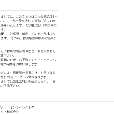
きましては、ご注文またはご入金確認後3～
ます。 一部出荷が遅れる商品に関しては
絡をいたします。 なお配送は日本国内の
ます。
急便」
（沖縄県、離島、その他一部地域を
ます。 その為、佐川急便様以外の営業所
れたご住所や電話番号など、変更が生じた
連絡下さい。
連絡頂いた後、お手数ですがマイページへ
情報の編集をお願い致します。
などにより再配達が度重なり、お受け取り
は弊社商品センターへ返送されます。
きましては別途送料が発生致します。（着
めご了承下さい。
アクト オンラインストア
アクト株式会社