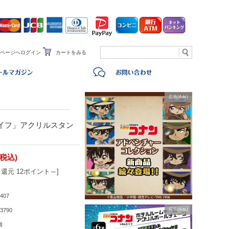
ページへログイン
カートをみる
広告(Ads)
イフ」アクリルスタン
.
(税込)
還元 12ポイント～]
407
3790
広告(Ads)
個