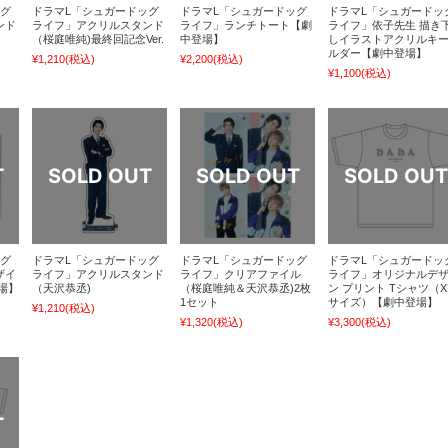
ッグ
ドラマL「シュガードッグ
ドラマL「シュガードッグ
ドラマL「シュガードッ
ンド
ライフ」アクリルスタンド
ライフ」ランチトート【劇
ライフ」依子先生 描き
（桜庭唯純)最終回記念Ver.
中登場】
しイラストアクリルキ
ルダー【劇中登場】
¥1,210
(税込)
¥2,200
(税込)
¥1,100
(税込)
ッグ
ドラマL「シュガードッグ
ドラマL「シュガードッグ
ドラマL「シュガードッ
ザイ
ライフ」アクリルスタンド
ライフ」クリアファイル
ライフ」オリジナルデ
場】
（天沢恭丞)
（桜庭唯純＆天沢恭丞)2枚
ン プリント Tシャツ（X
1セット
サイズ）【劇中登場】
¥1,210
(税込)
¥1,320
(税込)
¥3,300
(税込)