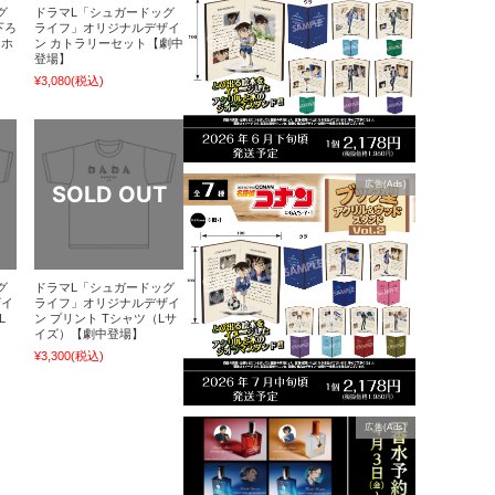
グ
ドラマL「シュガードッグ
下ろ
ライフ」オリジナルデザイ
ーホ
ン カトラリーセット【劇中
登場】
¥3,080
(税込)
広告(Ads)
グ
ドラマL「シュガードッグ
ザイ
ライフ」オリジナルデザイ
L
ン プリント Tシャツ（Lサ
イズ）【劇中登場】
¥3,300
(税込)
広告(Ads)