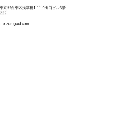
3 東京都台東区浅草橋1-11-9出口ビル3階
222
ore-zerogact.com