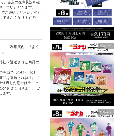
たら、当店の在庫状況を確
させていただきます。
話でご連絡ください。それ
けできなくなりますの
広告(Ads)
、「ご利用案内」「よく
い。
弊社へ返送された商品の
の理由でお受取り頂け
商品は返送され弊社にて
以上経過した場合はライセ
処分させて頂きます。 ご
します。
広告(Ads)