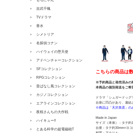
もちにゃん
吉武千颯
TVドラマ
香水
シメトリア
名探偵コナン
ハイウェイの堕天使
アドベンチャーコレクション
SFコレクション
こちらの商品は
RPGコレクション
※予約商品と発売済みの
昔ばなし風コレクション
本商品の個別発送をご希
カジノコレクション
ドラマ「シュガードッグ
台座に凹凸があり、連結
エアラインコレクション
※商品は「天沢恭丞」の
夜桜さんちの大作戦
Made in Japan
ハイキュー!!
サイズ（本体）：タテ約12
台座：タテ約30mm×ヨコ
とある科学の超電磁砲T
材質：アクリル