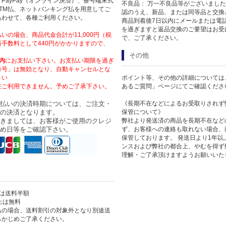
PayPay（オンライン決済）、番号端末式
不良品： 万一不良品等がございまし
TM払、ネットバンキング払を用意してご
認のうえ、新品、または同等品と交換
あわせて、各種ご利用ください。
商品到着後7日以内にメールまたは電
を過ぎますと返品交換のご要望はお受
いの場合、商品代金合計が11,000円（税
で、ご了承ください。
手数料として440円がかかりますので、
その他
内
にお支払い下さい。お支払い期限を過ぎ
番号」は無効となり、自動キャンセルとな
さい
ポイント等、その他の詳細については
在ご利用できません。予めご了承下さい。
あるご質問」ページにてご確認くださ
払いの決済時期については、ご注文・
《長期不在などによるお受取りされず
の決済となります。
保管について》
きましては、お客様がご使用のクレジ
弊社より発送済の商品を長期不在など
め日等をご確認下さい。
ず、お客様への連絡も取れない場合、
保管しております。 発送日より1年
ンスおよび弊社の都合上、やむを得ず
理解・ご了承頂けますようお願いいた
上は送料半額
以上は無料
島の場合、送料割引の対象外となり別途送
らかじめご了承ください。