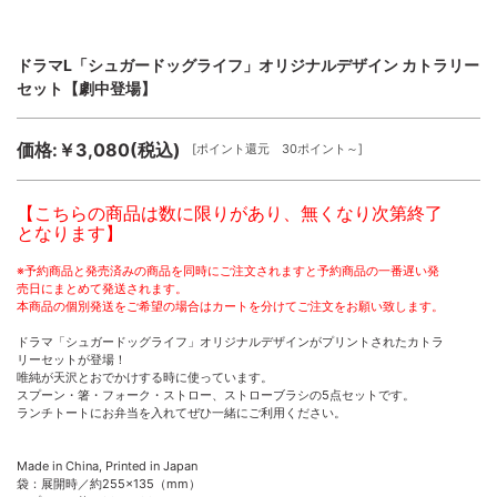
ドラマL「シュガードッグライフ」オリジナルデザイン カトラリー
セット【劇中登場】
価格:￥3,080(税込)
[ポイント還元 30ポイント～]
【こちらの商品は数に限りがあり、無くなり次第終了
となります】
※予約商品と発売済みの商品を同時にご注文されますと予約商品の一番遅い発
売日にまとめて発送されます。
本商品の個別発送をご希望の場合はカートを分けてご注文をお願い致します。
ドラマ「シュガードッグライフ」オリジナルデザインがプリントされたカトラ
リーセットが登場！
唯純が天沢とおでかけする時に使っています。
スプーン・箸・フォーク・ストロー、ストローブラシの5点セットです。
ランチトートにお弁当を入れてぜひ一緒にご利用ください。
Made in China, Printed in Japan
袋：展開時／約255×135（mm）