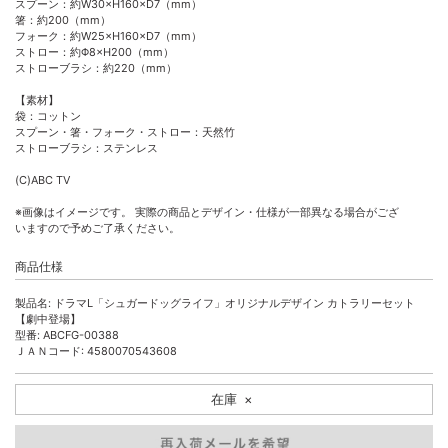
スプーン：約W30×H160×D7（mm）
箸：約200（mm）
フォーク：約W25×H160×D7（mm）
ストロー：約Φ8×H200（mm）
ストローブラシ：約220（mm）
【素材】
袋：コットン
スプーン・箸・フォーク・ストロー：天然竹
ストローブラシ：ステンレス
(C)ABC TV
※画像はイメージです。 実際の商品とデザイン・仕様が一部異なる場合がござ
いますので予めご了承ください。
商品仕様
製品名: ドラマL「シュガードッグライフ」オリジナルデザイン カトラリーセット
【劇中登場】
型番: ABCFG-00388
ＪＡＮコード: 4580070543608
在庫
×