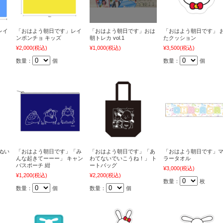
レイ
「おはよう朝日です」レイ
「おはよう朝日です」おは
「おはよう朝日です」 
ンポンチョ キッズ
朝トレカ vol.1
たクッション
¥2,000
(税込)
¥1,000
(税込)
¥3,500
(税込)
数量：
個
数量：
個
ぬい
「おはよう朝日です」「み
「おはよう朝日です」「あ
「おはよう朝日です」
んな起きてーーー」 キャン
わてないでいこうね！」 ト
ラータオル
バスポーチ 紺
ートバッグ
¥3,000
(税込)
¥1,200
(税込)
¥2,200
(税込)
数量：
枚
数量：
個
数量：
個