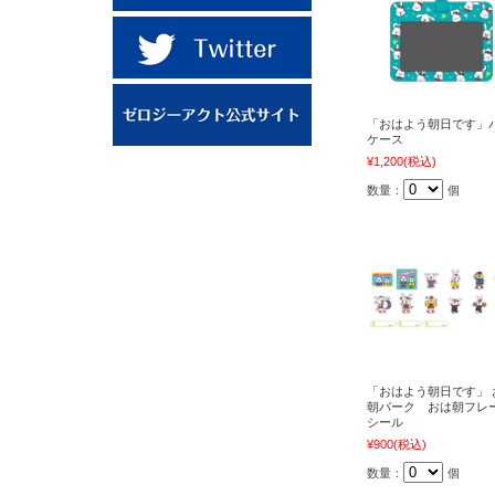
「おはよう朝日です」
ケース
¥1,200
(税込)
数量：
個
「おはよう朝日です」 
朝パーク おは朝フレ
シール
¥900
(税込)
数量：
個