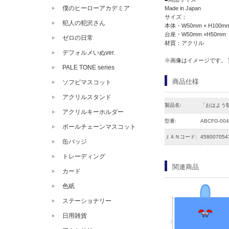
僕のヒーローアカデミア
Made in Japan
サイズ：
犯人の犯沢さん
本体・W50mm × H100m
台座・W50mm ×H50mm
ゼロの日常
材質：アクリル
デフォルメいぬver.
※画像はイメージです。
PALE TONE series
商品仕様
ソフビマスコット
アクリルスタンド
製品名:
「おはよう
アクリルキーホルダー
型番:
ABCFG-004
ボールチェーンマスコット
ＪＡＮコード:
458007054
缶バッジ
トレーディング
関連商品
カード
色紙
ステーショナリー
日用雑貨