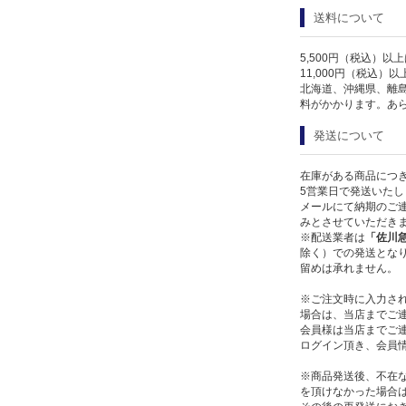
送料について
5,500円（税込）以
11,000円（税込）
北海道、沖縄県、離
料がかかります。あ
発送について
在庫がある商品につ
5営業日で発送いたし
メールにて納期のご連
みとさせていただき
※配送業者は
「佐川
除く）での発送となり
留めは承れません。
※ご注文時に入力さ
場合は、当店までご
会員様は当店までご
ログイン頂き、会員
※商品発送後、不在
を頂けなかった場合