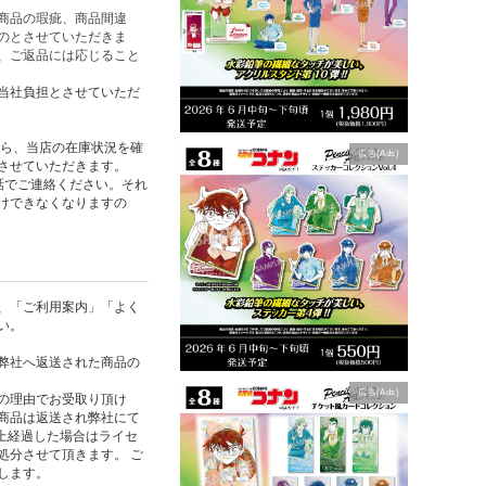
商品の瑕疵、商品間違
のとさせていただきま
、ご返品には応じること
当社負担とさせていただ
たら、当店の在庫状況を確
広告(Ads)
させていただきます。
話でご連絡ください。それ
けできなくなりますの
、「ご利用案内」「よく
い。
弊社へ返送された商品の
広告(Ads)
の理由でお受取り頂け
商品は返送され弊社にて
以上経過した場合はライセ
処分させて頂きます。 ご
します。