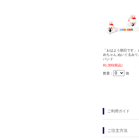
「おはよう朝日です」 
めちゃん ぬいぐるみリ
バンド
¥1,300
(税込)
数量：
個
ご利用ガイド
ご注文方法