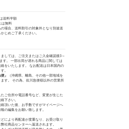
上は送料半額
以上は無料
島の場合、送料割引の対象外となり別途送
らかじめご了承ください。
きましては、ご注文またはご入金確認後3～
ます。 一部出荷が遅れる商品に関しては
絡をいたします。 なお配送は日本国内の
ます。
急便」
（沖縄県、離島、その他一部地域を
ます。 その為、佐川急便様以外の営業所
れたご住所や電話番号など、変更が生じた
連絡下さい。
連絡頂いた後、お手数ですがマイページへ
情報の編集をお願い致します。
などにより再配達が度重なり、お受け取り
は弊社商品センターへ返送されます。