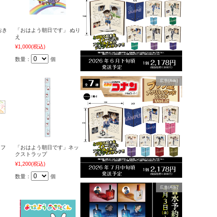
おき
「おはよう朝日です」 ぬり
え
¥1,000
(税込)
数量：
個
広告(Ads)
マフ
「おはよう朝日です」ネッ
クストラップ
¥1,200
(税込)
数量：
個
広告(Ads)