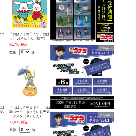
アク
「おはよう朝日です」おは
よう おきたくん（絵本）
¥1,760
(税込)
広告(Ads)
数量：
冊
おは
「おはよう朝日です」 おは
天気
朝パーク きょうのお天気
広告(Ads)
アクスタ（ネムりん）
¥1,000
(税込)
数量：
個