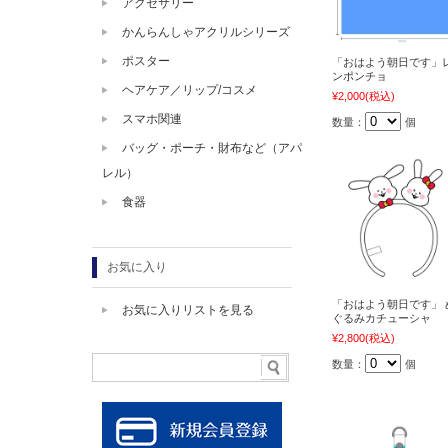
アクセサリー
かんらんしゃアクリルシリーズ
ポスター
「おはよう朝日です」
ンポンチョ
ヘアケア／リップ/コスメ
¥2,000
(税込)
スマホ関連
数量：
個
バッグ・ポーチ・財布など（アパ
レル）
食器
お気に入り
「おはよう朝日です」 
お気に入りリストを見る
ぐるみカチューシャ
¥2,800
(税込)
数量：
個