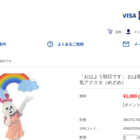
送料
マイ
朝日です
「おはよう朝日です」 おは
気アクスタ（めざめ）
¥1,000
価格:
[ポイント
型番：
ABCFG-00
JANコード：
458007054
数量: