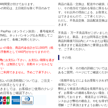
4時間受け付けております。
商品の返品・交換は、配送中の破損、
ルの対応は、土日祝日を除く平日のみで
い、その他当社で認める場合に限るも
す。それ以外の理由による、お取替え
はできませんので、ご了承ください。
ただし、不良品交換、誤品配送交換は
きます。
PayPay（オンライン決済）、番号端末式
不良品： 万一不良品等がございまし
TM払、ネットバンキング払を用意してご
認のうえ、新品、または同等品と交換
あわせて、各種ご利用ください。
商品到着後7日以内にメールまたは電
を過ぎますと返品交換のご要望はお受
いの場合、商品代金合計が11,000円（税
で、ご了承ください。
手数料として440円がかかりますので、
その他
内
にお支払い下さい。お支払い期限を過ぎ
番号」は無効となり、自動キャンセルとな
さい
ポイント等、その他の詳細については
在ご利用できません。予めご了承下さい。
あるご質問」ページにてご確認くださ
払いの決済時期については、ご注文・
《長期不在などによるお受取りされず
の決済となります。
保管について》
きましては、お客様がご使用のクレジ
弊社より発送済の商品を長期不在など
め日等をご確認下さい。
ず、お客様への連絡も取れない場合、
保管しております。 発送日より1年
ンスおよび弊社の都合上、やむを得ず
理解・ご了承頂けますようお願いいた