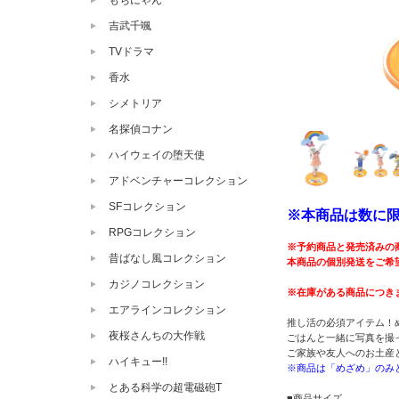
もちにゃん
吉武千颯
TVドラマ
香水
シメトリア
名探偵コナン
ハイウェイの堕天使
アドベンチャーコレクション
SFコレクション
※本商品は数に
RPGコレクション
※予約商品と発売済みの
昔ばなし風コレクション
本商品の個別発送をご希
カジノコレクション
※在庫がある商品につき
エアラインコレクション
推し活の必須アイテム！
夜桜さんちの大作戦
ごはんと一緒に写真を撮
ご家族や友人へのお土産
ハイキュー!!
※商品は「めざめ」のみ
とある科学の超電磁砲T
■商品サイズ