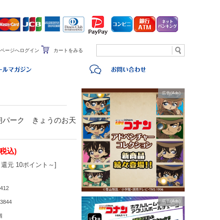
ページへログイン
カートをみる
広告(Ads)
朝パーク きょうのお天
(税込)
還元 10ポイント～]
412
3844
広告(Ads)
個