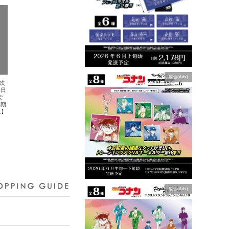
広告(Ads)
順次
朝日
ぐ
約期
1】
広告(Ads)