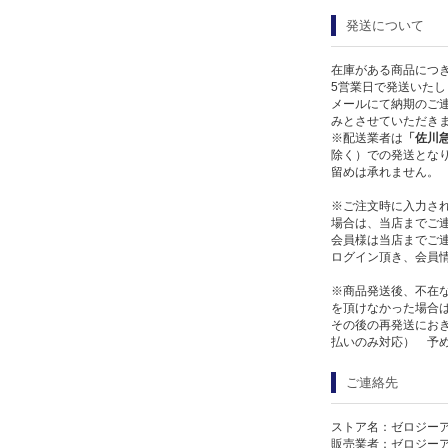
発送について
在庫がある商品につ
5営業日で発送いたし
メールにて納期のご連
みとさせていただき
※配送業者は
「佐川
除く）での発送となり
留めは承れません。
※ご注文時に入力さ
場合は、当店までご
会員様は当店までご
ログイン頂き、会員
※商品発送後、不在
を頂けなかった場合
その後の再発送にお
払いのみ対応） 予
ご連絡先
ストア名：ゼロジー
販売業者：ゼロジー