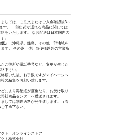
きましては、ご注文またはご入金確認後3～
ます。 一部出荷が遅れる商品に関しては
絡をいたします。 なお配送は日本国内の
ます。
急便」
（沖縄県、離島、その他一部地域を
ます。 その為、佐川急便様以外の営業所
れたご住所や電話番号など、変更が生じた
連絡下さい。
連絡頂いた後、お手数ですがマイページへ
情報の編集をお願い致します。
などにより再配達が度重なり、お受け取り
は弊社商品センターへ返送されます。
きましては別途送料が発生致します。（着
めご了承下さい。
アクト オンラインストア
アクト株式会社