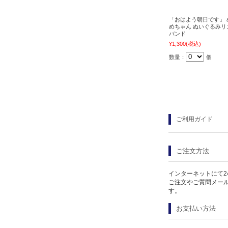
「おはよう朝日です」 
めちゃん ぬいぐるみリ
バンド
¥1,300
(税込)
数量：
個
ご利用ガイド
ご注文方法
インターネットにて2
ご注文やご質問メー
す。
お支払い方法