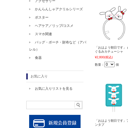
アクセサリー
かんらんしゃアクリルシリーズ
ポスター
ヘアケア／リップ/コスメ
スマホ関連
バッグ・ポーチ・財布など（アパ
「おはよう朝日です」 
レル）
ぐるみカチューシャ
¥2,800
(税込)
食器
数量：
個
お気に入り
お気に入りリストを見る
「おはよう朝日です」
ンタブ