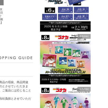
順次
朝日
ぐ
約期
1】
広告(Ads)
商品の瑕疵、商品間違
のとさせていただきま
広告(Ads)
、ご返品には応じること
当社負担とさせていただ