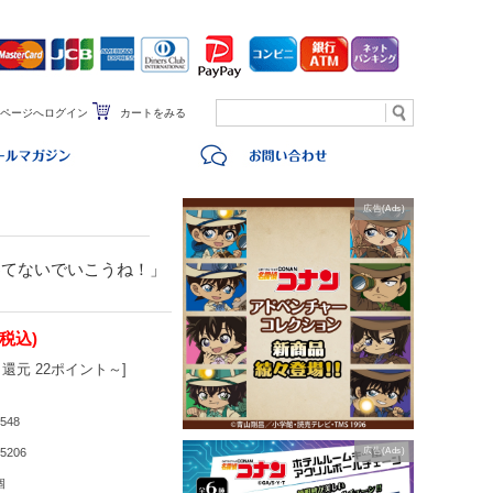
ページへログイン
カートをみる
広告(Ads)
わてないでいこうね！」
(税込)
還元 22ポイント～]
548
5206
広告(Ads)
個