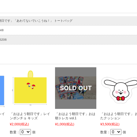
朝日です」「あわてないでいこうね！」 トートバッグ
48
5206
レイ
「おはよう朝日です」レイ
「おはよう朝日です」おは
「おはよう朝日です」 
ンポンチョ キッズ
朝トレカ vol.1
たクッション
¥2,000
(税込)
¥1,000
(税込)
¥3,500
(税込)
数量：
個
数量：
個