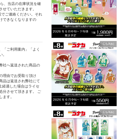
たら、当店の在庫状況を確
させていただきます。
話でご連絡ください。それ
けできなくなりますの
広告(Ads)
、「ご利用案内」「よく
い。
弊社へ返送された商品の
の理由でお受取り頂け
商品は返送され弊社にて
以上経過した場合はライセ
処分させて頂きます。 ご
します。
広告(Ads)