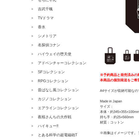
もちにゃん
吉武千颯
TVドラマ
香水
シメトリア
名探偵コナン
ハイウェイの堕天使
アドベンチャーコレクション
SFコレクション
※予約商品と発売済みの
本商品の個別発送をご希
RPGコレクション
昔ばなし風コレクション
A4サイズが収納可能な
カジノコレクション
Made in Japan
サイズ：
エアラインコレクション
本体・約345×355×100m
夜桜さんちの大作戦
持ち手・約25×560mm
材質：コットン
ハイキュー!!
※画像はイメージです。
とある科学の超電磁砲T