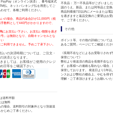
PayPay（オンライン決済）、番号端末式
不良品： 万一不良品等がございまし
TM払、ネットバンキング払を用意してご
認のうえ、新品、または同等品と交換
あわせて、各種ご利用ください。
商品到着後7日以内にメールまたは電
を過ぎますと返品交換のご要望はお受
いの場合、商品代金合計が11,000円（税
で、ご了承ください。
手数料として440円がかかりますので、
その他
内
にお支払い下さい。お支払い期限を過ぎ
番号」は無効となり、自動キャンセルとな
さい
ポイント等、その他の詳細については
在ご利用できません。予めご了承下さい。
あるご質問」ページにてご確認くださ
払いの決済時期については、ご注文・
《長期不在などによるお受取りされず
の決済となります。
保管について》
きましては、お客様がご使用のクレジ
弊社より発送済の商品を長期不在など
め日等をご確認下さい。
ず、お客様への連絡も取れない場合、
保管しております。 発送日より1年
ンスおよび弊社の都合上、やむを得ず
理解・ご了承頂けますようお願いいた
上は送料半額
以上は無料
島の場合、送料割引の対象外となり別途送
らかじめご了承ください。