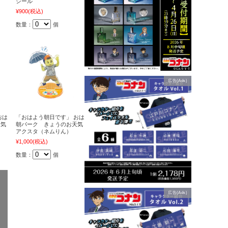
シール
¥900
(税込)
数量：
個
広告(Ads)
おは
「おはよう朝日です」 おは
天気
朝パーク きょうのお天気
アクスタ（ネムりん）
¥1,000
(税込)
数量：
個
広告(Ads)