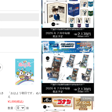
広告(Ads)
おき
「おはよう朝日です」 ぬり
え
広告(Ads)
¥1,000
(税込)
数量：
個