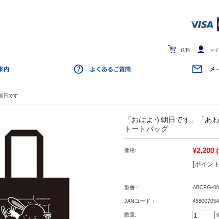
送料
マイ
朝日です
「おはよう朝日です」「あ
トートバッグ
¥2,200
価格:
[ポイント
型番：
ABCFG-00
JANコード：
458007054
数量: