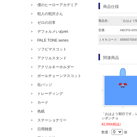
僕のヒーローアカデミア
商品仕様
犯人の犯沢さん
製品名:
「おはよう
ゼロの日常
型番:
ABCFG-005
デフォルメいぬver.
ＪＡＮコード:
458007054
PALE TONE series
ソフビマスコット
関連商品
アクリルスタンド
アクリルキーホルダー
ボールチェーンマスコット
缶バッジ
トレーディング
カード
色紙
「おはよう朝日です」
ンポンチョ
ステーショナリー
¥2,000
(税込)
日用雑貨
数量：
個