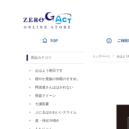
トップページ
おはよう
商品カテゴリ
おはよう朝日です
穏やか貴族の休暇のすすめ。
阿波連さんははかれない
怪盗クイーン
七瀬彩夏
ぷにるはかわいいスライム
真・侍伝YAIBA