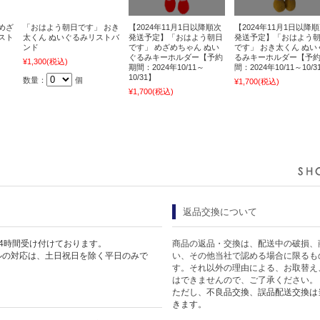
めざ
「おはよう朝日です」 おき
【2024年11月1日以降順次
【2024年11月1日以降
スト
太くん ぬいぐるみリストバ
発送予定】「おはよう朝日
発送予定】「おはよう
ンド
です」 めざめちゃん ぬい
です」 おき太くん ぬい
ぐるみキーホルダー【予約
るみキーホルダー【予
¥1,300
(税込)
期間：2024年10/11～
間：2024年10/11～10/3
10/31】
数量：
個
¥1,700
(税込)
¥1,700
(税込)
返品交換について
4時間受け付けております。
商品の返品・交換は、配送中の破損、
ルの対応は、土日祝日を除く平日のみで
い、その他当社で認める場合に限るも
す。それ以外の理由による、お取替え
はできませんので、ご了承ください。
ただし、不良品交換、誤品配送交換は
きます。