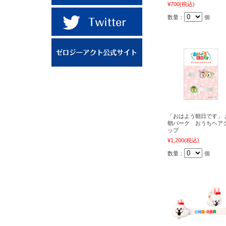
¥700
(税込)
数量：
個
「おはよう朝日です」 
朝パーク おうちヘア
ップ
¥1,200
(税込)
数量：
個