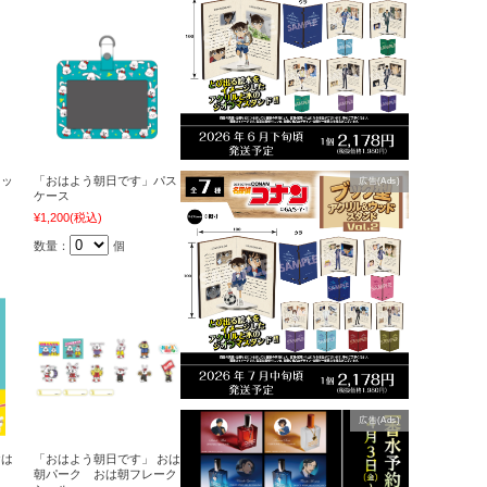
ネッ
「おはよう朝日です」パス
広告(Ads)
ケース
¥1,200
(税込)
数量：
個
広告(Ads)
おは
「おはよう朝日です」 おは
）
朝パーク おは朝フレーク