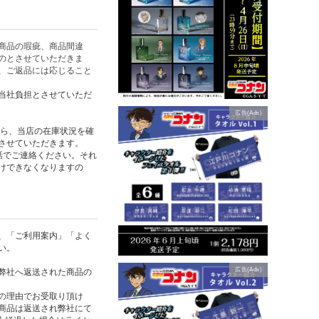
商品の瑕疵、商品間違
のとさせていただきま
、ご返品には応じること
当社負担とさせていただ
広告(Ads)
たら、当店の在庫状況を確
させていただきます。
話でご連絡ください。それ
けできなくなりますの
、「ご利用案内」「よく
い。
広告(Ads)
弊社へ返送された商品の
の理由でお受取り頂け
商品は返送され弊社にて