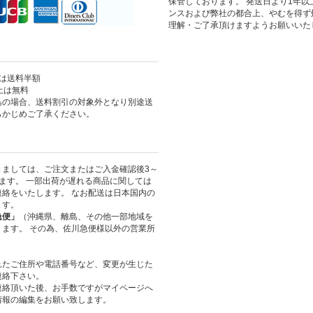
保管しております。 発送日より1年
ンスおよび弊社の都合上、やむを得ず
理解・ご了承頂けますようお願いいた
上は送料半額
以上は無料
島の場合、送料割引の対象外となり別途送
らかじめご了承ください。
きましては、ご注文またはご入金確認後3～
ます。 一部出荷が遅れる商品に関しては
絡をいたします。 なお配送は日本国内の
ます。
急便」
（沖縄県、離島、その他一部地域を
ます。 その為、佐川急便様以外の営業所
れたご住所や電話番号など、変更が生じた
連絡下さい。
連絡頂いた後、お手数ですがマイページへ
情報の編集をお願い致します。