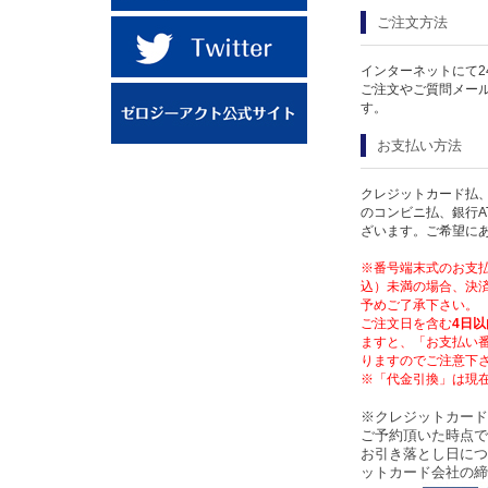
ご注文方法
インターネットにて2
ご注文やご質問メー
す。
お支払い方法
クレジットカード払、
のコンビニ払、銀行A
ざいます。ご希望に
※番号端末式のお支払
込）未満の場合、決済
予めご了承下さい。
ご注文日を含む
4日以
ますと、「お支払い
りますのでご注意下
※「代金引換」は現
※クレジットカード
ご予約頂いた時点で
お引き落とし日につ
ットカード会社の締