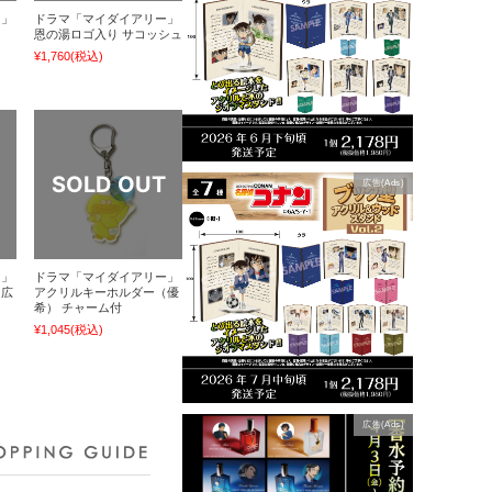
ー」
ドラマ「マイダイアリー」
恩の湯ロゴ入り サコッシュ
¥1,760
(税込)
広告(Ads)
ー」
ドラマ「マイダイアリー」
（広
アクリルキーホルダー（優
希） チャーム付
¥1,045
(税込)
広告(Ads)