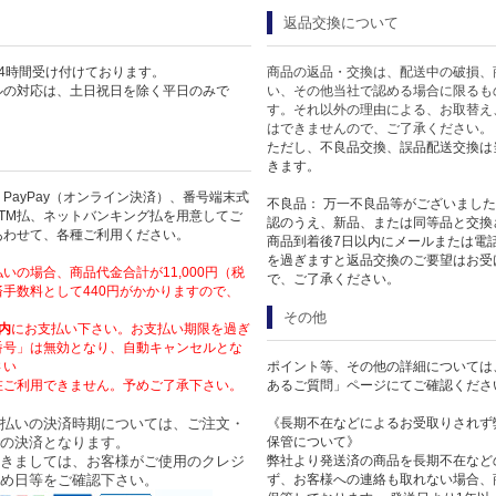
返品交換について
4時間受け付けております。
商品の返品・交換は、配送中の破損、
ルの対応は、土日祝日を除く平日のみで
い、その他当社で認める場合に限るも
す。それ以外の理由による、お取替え
はできませんので、ご了承ください。
ただし、不良品交換、誤品配送交換は
きます。
PayPay（オンライン決済）、番号端末式
不良品： 万一不良品等がございまし
TM払、ネットバンキング払を用意してご
認のうえ、新品、または同等品と交換
あわせて、各種ご利用ください。
商品到着後7日以内にメールまたは電
を過ぎますと返品交換のご要望はお受
いの場合、商品代金合計が11,000円（税
で、ご了承ください。
手数料として440円がかかりますので、
その他
内
にお支払い下さい。お支払い期限を過ぎ
番号」は無効となり、自動キャンセルとな
さい
ポイント等、その他の詳細については
在ご利用できません。予めご了承下さい。
あるご質問」ページにてご確認くださ
払いの決済時期については、ご注文・
《長期不在などによるお受取りされず
の決済となります。
保管について》
きましては、お客様がご使用のクレジ
弊社より発送済の商品を長期不在など
め日等をご確認下さい。
ず、お客様への連絡も取れない場合、