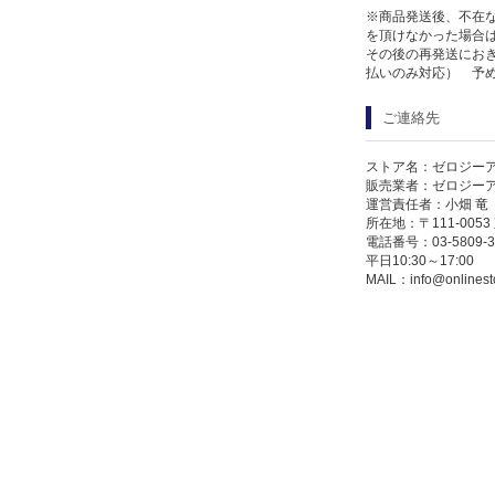
※商品発送後、不在
を頂けなかった場合
その後の再発送にお
払いのみ対応） 予
ご連絡先
ストア名：ゼロジー
販売業者：ゼロジー
運営責任者：小畑 竜
所在地：〒111-005
電話番号：03-5809-3
平日10:30～17:00
MAIL：
info@onlinest