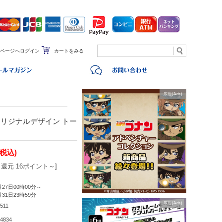
ページへログイン
カートをみる
広告(Ads)
リジナルデザイン トー
(税込)
還元 16ポイント～]
月27日00時00分～
月31日23時59分
広告(Ads)
511
4834