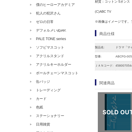
材質：コットン 5オンス
僕のヒーローアカデミア
(C)ABC TV
犯人の犯沢さん
※画像はイメージです。
ゼロの日常
デフォルメいぬver.
商品仕様
PALE TONE series
ソフビマスコット
製品名:
ドラマ「マ
アクリルスタンド
型番:
ABCFG-005
アクリルキーホルダー
ＪＡＮコード:
458007054
ボールチェーンマスコット
缶バッジ
関連商品
トレーディング
カード
色紙
ステーショナリー
日用雑貨