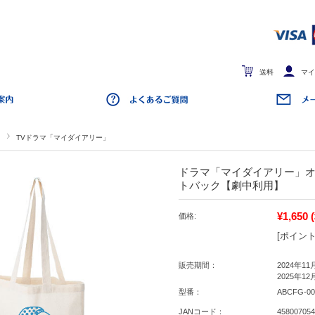
送料
マイ
TVドラマ「マイダイアリー」
ドラマ「マイダイアリー」オ
トバック【劇中利用】
¥1,650
価格:
[ポイント
販売期間：
2024年11
2025年12
型番：
ABCFG-00
JANコード：
458007054