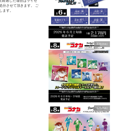
以上経過した場合はライセ
処分させて頂きます。 ご
します。
広告(Ads)
広告(Ads)