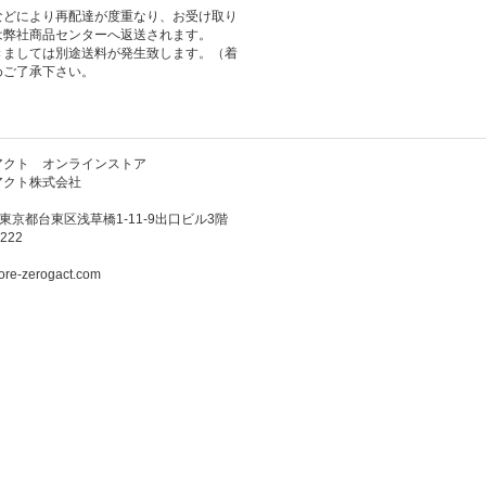
などにより再配達が度重なり、お受け取り
は弊社商品センターへ返送されます。
きましては別途送料が発生致します。（着
めご了承下さい。
アクト オンラインストア
アクト株式会社
3 東京都台東区浅草橋1-11-9出口ビル3階
222
ore-zerogact.com