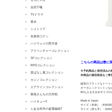
もちにゃん
吉武千颯
TVドラマ
香水
シメトリア
名探偵コナン
ハイウェイの堕天使
アドベンチャーコレクション
SFコレクション
こちらの商品は数に
RPGコレクション
※予約商品と発売済みの
昔ばなし風コレクション
本商品の個別発送をご希
カジノコレクション
縦長のフラットなトート
エアラインコレクション
オーガニックコットンな
B4も入る大きめサイズ
夜桜さんちの大作戦
Made in Japan
ハイキュー!!
サイズ（本体）：約W360x
とある科学の超電磁砲T
サイズ（持ち手）：約W25x