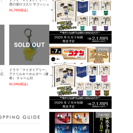
恩の湯ロゴ入り サコッシュ
¥1,760
(税込)
広告(Ads)
ー」
ドラマ「マイダイアリー」
（広
アクリルキーホルダー（優
希） チャーム付
¥1,045
(税込)
広告(Ads)