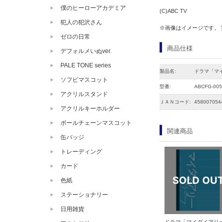
僕のヒーローアカデミア
(C)ABC TV
犯人の犯沢さん
※画像はイメージです。
ゼロの日常
商品仕様
デフォルメいぬver.
PALE TONE series
製品名:
ドラマ「マ
ソフビマスコット
型番:
ABCFG-005
アクリルスタンド
ＪＡＮコード:
458007054
アクリルキーホルダー
ボールチェーンマスコット
関連商品
缶バッジ
トレーディング
カード
色紙
ステーショナリー
日用雑貨
ドラマ「マイダイアリ