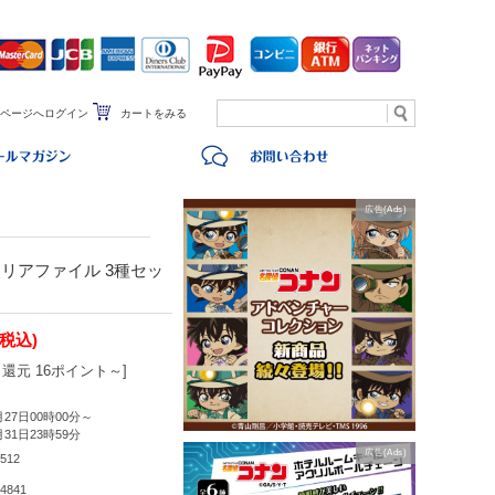
ページへログイン
カートをみる
広告(Ads)
リアファイル 3種セッ
(税込)
還元 16ポイント～]
月27日00時00分～
月31日23時59分
広告(Ads)
512
4841