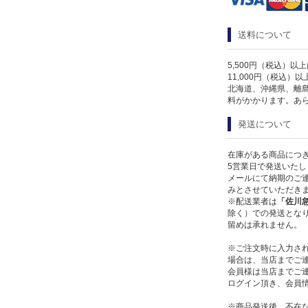
送料について
5,500円（税込）以
11,000円（税込）
北海道、沖縄県、離
料がかかります。あ
発送について
在庫がある商品につ
5営業日で発送いたし
メールにて納期のご連
みとさせていただき
※配送業者は
「佐川
除く）での発送となり
留めは承れません。
※ご注文時に入力さ
場合は、当店までご
会員様は当店までご
ログイン頂き、会員
※商品発送後、不在