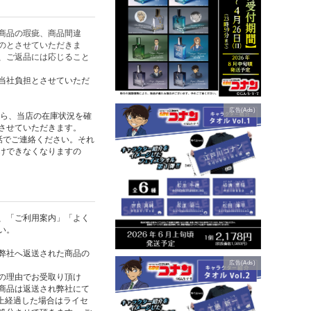
商品の瑕疵、商品間違
のとさせていただきま
、ご返品には応じること
当社負担とさせていただ
広告(Ads)
たら、当店の在庫状況を確
させていただきます。
話でご連絡ください。それ
けできなくなりますの
、「ご利用案内」「よく
い。
弊社へ返送された商品の
広告(Ads)
の理由でお受取り頂け
商品は返送され弊社にて
以上経過した場合はライセ