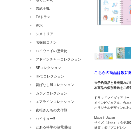
もちにゃん
吉武千颯
TVドラマ
香水
シメトリア
名探偵コナン
ハイウェイの堕天使
アドベンチャーコレクション
SFコレクション
こちらの商品は数に
RPGコレクション
※予約商品と発売済みの
昔ばなし風コレクション
本商品の個別発送をご希
カジノコレクション
ドラマ「マイダイアリー
エアラインコレクション
メインビジュアル、台本
オリジナルデザインの3
夜桜さんちの大作戦
Made in Japan
ハイキュー!!
サイズ（本体）：タテ297
とある科学の超電磁砲T
材質：ポリプロピレン