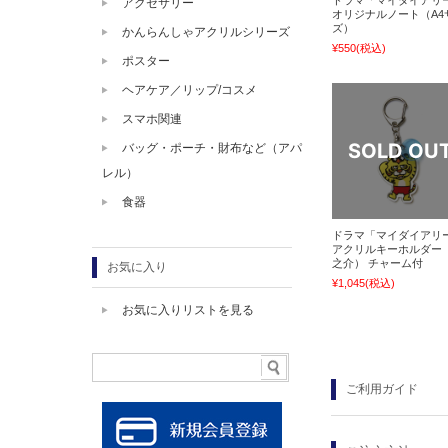
アクセサリー
オリジナルノート（A4
ズ）
かんらんしゃアクリルシリーズ
¥550
(税込)
ポスター
ヘアケア／リップ/コスメ
スマホ関連
バッグ・ポーチ・財布など（アパ
レル）
食器
ドラマ「マイダイアリ
アクリルキーホルダー
之介） チャーム付
お気に入り
¥1,045
(税込)
お気に入りリストを見る
ご利用ガイド