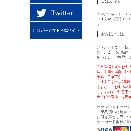
ご注文方法
インターネットにて2
ご注文やご質問メー
す。
お支払い方法
クレジットカード払、
のコンビニ払、銀行A
ざいます。ご希望に
※番号端末式のお支払
込）未満の場合、決済
予めご了承下さい。
ご注文日を含む
4日以
ますと、「お支払い
りますのでご注意下
※「代金引換」は現
※クレジットカード
ご予約頂いた時点で
お引き落とし日につ
ットカード会社の締