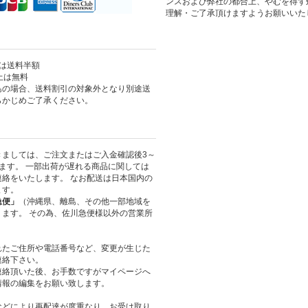
ンスおよび弊社の都合上、やむを得ず
理解・ご了承頂けますようお願いいた
上は送料半額
以上は無料
島の場合、送料割引の対象外となり別途送
らかじめご了承ください。
きましては、ご注文またはご入金確認後3～
ます。 一部出荷が遅れる商品に関しては
絡をいたします。 なお配送は日本国内の
ます。
急便」
（沖縄県、離島、その他一部地域を
ます。 その為、佐川急便様以外の営業所
れたご住所や電話番号など、変更が生じた
連絡下さい。
連絡頂いた後、お手数ですがマイページへ
情報の編集をお願い致します。
などにより再配達が度重なり、お受け取り