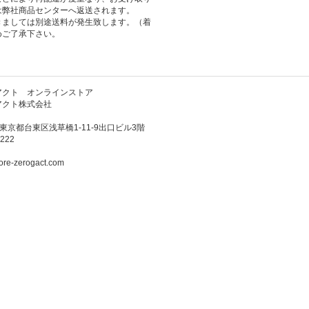
は弊社商品センターへ返送されます。
きましては別途送料が発生致します。（着
めご了承下さい。
アクト オンラインストア
アクト株式会社
3 東京都台東区浅草橋1-11-9出口ビル3階
222
ore-zerogact.com