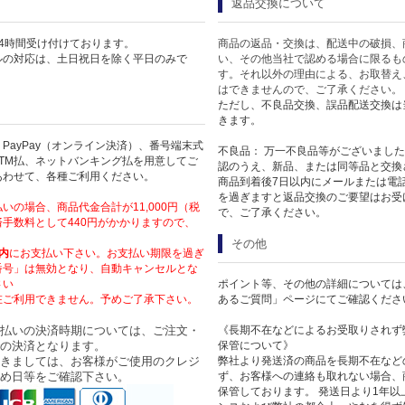
返品交換について
4時間受け付けております。
商品の返品・交換は、配送中の破損、
ルの対応は、土日祝日を除く平日のみで
い、その他当社で認める場合に限るも
す。それ以外の理由による、お取替え
はできませんので、ご了承ください。
ただし、不良品交換、誤品配送交換は
きます。
PayPay（オンライン決済）、番号端末式
不良品： 万一不良品等がございまし
TM払、ネットバンキング払を用意してご
認のうえ、新品、または同等品と交換
あわせて、各種ご利用ください。
商品到着後7日以内にメールまたは電
を過ぎますと返品交換のご要望はお受
いの場合、商品代金合計が11,000円（税
で、ご了承ください。
手数料として440円がかかりますので、
その他
内
にお支払い下さい。お支払い期限を過ぎ
番号」は無効となり、自動キャンセルとな
さい
ポイント等、その他の詳細については
在ご利用できません。予めご了承下さい。
あるご質問」ページにてご確認くださ
払いの決済時期については、ご注文・
《長期不在などによるお受取りされず
の決済となります。
保管について》
きましては、お客様がご使用のクレジ
弊社より発送済の商品を長期不在など
め日等をご確認下さい。
ず、お客様への連絡も取れない場合、
保管しております。 発送日より1年