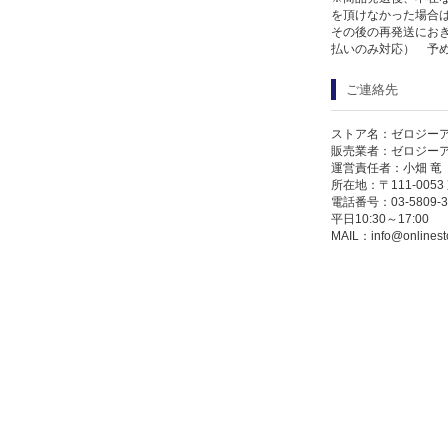
を頂けなかった場合
その後の再発送にお
払いのみ対応） 予
ご連絡先
ストア名：ゼロジー
販売業者：ゼロジー
運営責任者：小畑 竜
所在地：〒111-005
電話番号：03-5809-3
平日10:30～17:00
MAIL：
info@onlinest