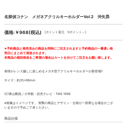
名探偵コナン メガネアクリルキーホルダーVol.2 沖矢昴
価格:￥968(税込)
[ポイント還元 9ポイント～]
※予約商品と発売済みの商品を同時にご注文されますと予約商品の一番遅い発
売日にまとめて発送されます。
本商品の個別発送をご希望の場合はカートを分けてご注文をお願い致します。
表情がレンズ越しに楽しめるメガネ型アクリルキーホルダーが新登場!!
サイズ：約35×98mm
(C)青山剛昌／小学館・読売テレビ・TMS 1996
※画像はイメージです。 実際の商品とデザイン・仕様が一部異なる場合がござ
いますので予めご了承ください。
商品仕様