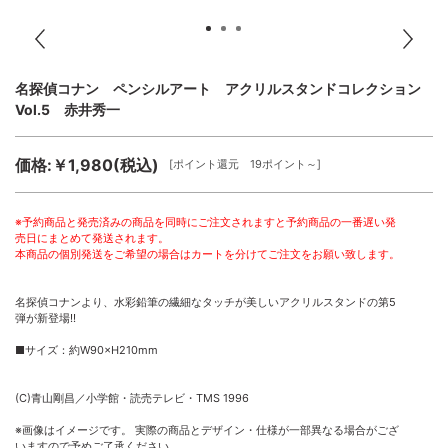
名探偵コナン ペンシルアート アクリルスタンドコレクション
Vol.5 赤井秀一
価格:￥1,980(税込)
[ポイント還元 19ポイント～]
※予約商品と発売済みの商品を同時にご注文されますと予約商品の一番遅い発
売日にまとめて発送されます。
本商品の個別発送をご希望の場合はカートを分けてご注文をお願い致します。
名探偵コナンより、水彩鉛筆の繊細なタッチが美しいアクリルスタンドの第5
弾が新登場!!
■サイズ：約W90×H210mm
(C)青山剛昌／小学館・読売テレビ・TMS 1996
※画像はイメージです。 実際の商品とデザイン・仕様が一部異なる場合がござ
いますので予めご了承ください。