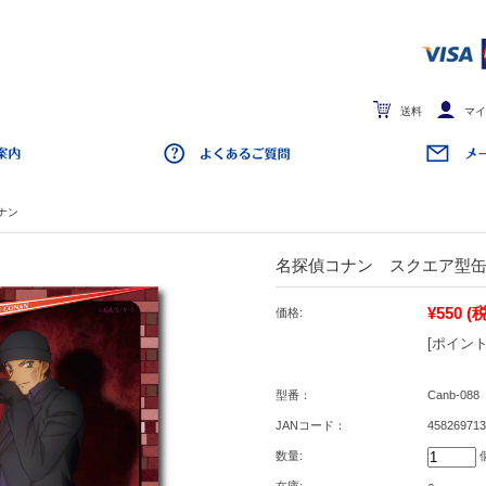
送料
マイ
ナン
名探偵コナン スクエア型缶
¥550
(
価格:
[ポイント
型番：
Canb-088
JANコード：
458269713
数量: