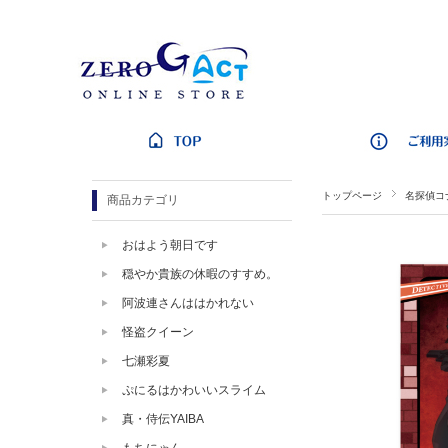
トップページ
名探偵コ
商品カテゴリ
おはよう朝日です
穏やか貴族の休暇のすすめ。
阿波連さんははかれない
怪盗クイーン
七瀬彩夏
ぷにるはかわいいスライム
真・侍伝YAIBA