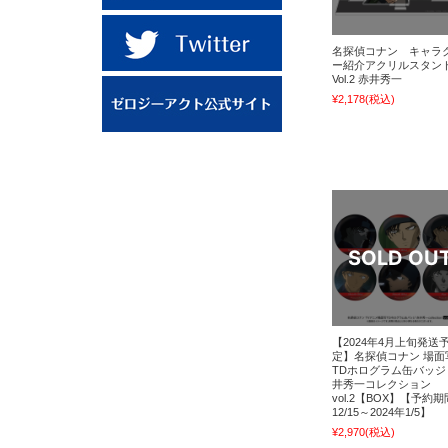
名探偵コナン キャラ
ー紹介アクリルスタン
Vol.2 赤井秀一
¥2,178
(税込)
【2024年4月上旬発送
定】名探偵コナン 場面
TDホログラム缶バッジ
井秀一コレクション
vol.2【BOX】【予約
12/15～2024年1/5】
¥2,970
(税込)