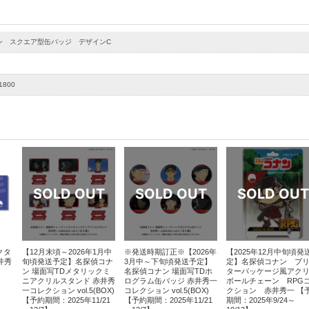
ン スクエア型缶バッジ デザインC
1800
クタ
【12月末頃～2026年1月中
※発送時期訂正※【2026年
【2025年12月中旬頃発
井秀
旬頃発送予定】名探偵コナ
3月中～下旬頃発送予定】
定】名探偵コナン ブ
ン 場面写TDメタリックミ
名探偵コナン 場面写TDホ
ターパッケージ風アク
ニアクリルスタンド 赤井秀
ログラム缶バッジ 赤井秀一
ボールチェーン RPG
一コレクション vol.5(BOX)
コレクション vol.5(BOX)
クション 赤井秀一 【
【予約期間：2025年11/21
【予約期間：2025年11/21
期間：2025年9/24～