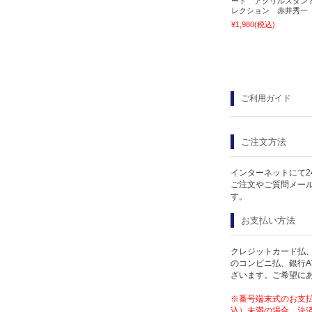
ート アクリルスタン
レクション 赤井秀一
¥1,980
(税込)
ご利用ガイド
ご注文方法
インターネットにて2
ご注文やご質問メー
す。
お支払い方法
クレジットカード払、
のコンビニ払、銀行A
ざいます。ご希望に
※番号端末式のお支払
込）未満の場合、決済