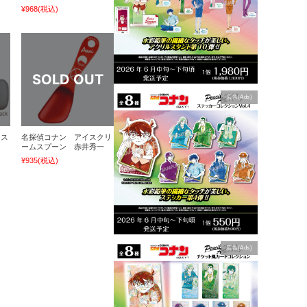
¥968
(税込)
広告(Ads)
クス
名探偵コナン アイスクリ
ームスプーン 赤井秀一
¥935
(税込)
広告(Ads)