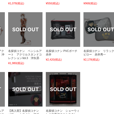
¥1,078
(税込)
¥550
(税込)
¥968
(税込)
アク
名探偵コナン ペンシルア
名探偵コナン PVCポーチ
名探偵コナン リラッ
 沖
ート アクリルスタンドコ
赤井
ピロー 赤井秀一
レクションVol.3 沖矢昴
¥2,420
(税込)
¥2,178
(税込)
¥1,980
(税込)
ルア
【再入荷】名探偵コナン
名探偵コナン ショーウィ