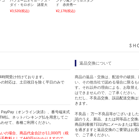
ドコ
パフュームオイル・アズ・
ンドウ風アクリルスタン
ダイ・モロボシ 諸星大
ド 赤井秀一
¥3,520
(税込)
¥2,178
(税込)
返品交換について
4時間受け付けております。
商品の返品・交換は、配送中の破損、
ルの対応は、土日祝日を除く平日のみで
い、その他当社で認める場合に限るも
す。それ以外の理由による、お取替え
はできませんので、ご了承ください。
ただし、不良品交換、誤品配送交換は
きます。
PayPay（オンライン決済）、番号端末式
不良品： 万一不良品等がございまし
TM払、ネットバンキング払を用意してご
認のうえ、新品、または同等品と交換
あわせて、各種ご利用ください。
商品到着後7日以内にメールまたは電
を過ぎますと返品交換のご要望はお受
いの場合、商品代金合計が11,000円（税
で、ご了承ください。
手数料として440円がかかりますので、