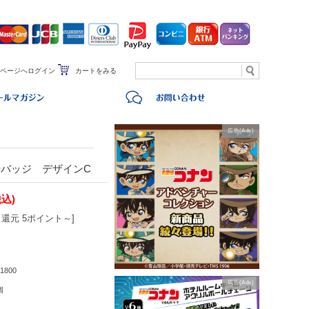
ページへログイン
カートをみる
広告(Ads)
バッジ デザインC
税込)
還元 5ポイント～]
1800
広告(Ads)
個