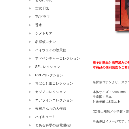
もちにゃん
吉武千颯
TVドラマ
香水
シメトリア
名探偵コナン
ハイウェイの堕天使
アドベンチャーコレクション
※予約商品と発売済みの
SFコレクション
本商品の個別発送をご希
RPGコレクション
名探偵コナンより、スクエ
昔ばなし風コレクション
カジノコレクション
本体サイズ：53×80mm
生産国：日本
エアラインコレクション
対象年齢 :15歳以上
夜桜さんちの大作戦
(C)青山剛昌／小学館・読売
ハイキュー!!
※画像はイメージです。
とある科学の超電磁砲T