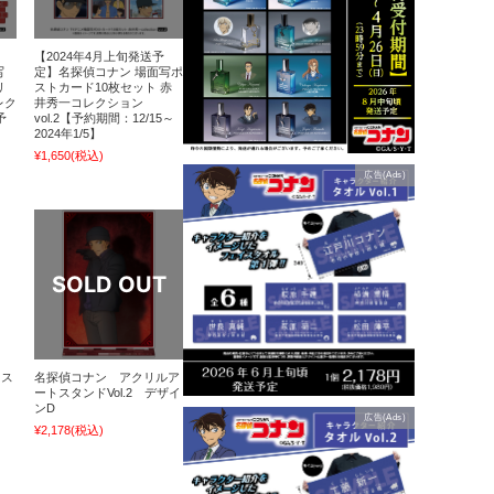
【2024年4月上旬発送予
写
定】名探偵コナン 場面写ポ
リ
ストカード10枚セット 赤
レク
井秀一コレクション
予
vol.2【予約期間：12/15～
2024年1/5】
¥1,650
(税込)
広告(Ads)
マス
名探偵コナン アクリルア
ートスタンドVol.2 デザイ
ンD
広告(Ads)
¥2,178
(税込)