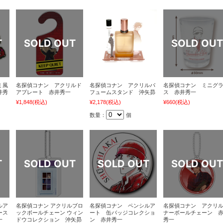
ミ風
名探偵コナン アクリルド
名探偵コナン アクリルパ
名探偵コナン ミニグ
井秀
アプレート 赤井秀一
フュームスタンド 沖矢昴
ス 赤井秀一
¥1,848
(税込)
¥2,178
(税込)
¥660
(税込)
数量：
個
ルア
名探偵コナン アクリルブロ
名探偵コナン ペンシルア
名探偵コナン アクリ
ース
ックボールチェーン ウィン
ート 缶バッジコレクショ
ナーボールチェーン 
一
ドウコレクション 沖矢昴
ン 赤井秀一
秀一