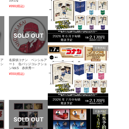
10/13】
¥990
(税込)
広告(Ads)
ルア
名探偵コナン ペンシルア
クシ
ート 缶バッジコレクショ
ンVol.5 赤井秀一
¥550
(税込)
広告(Ads)