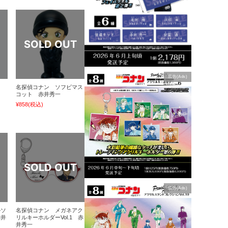
広告(Ads)
ラ
名探偵コナン ソフビマス
コット 赤井秀一
¥858
(税込)
広告(Ads)
ルソ
名探偵コナン メガネアク
赤井
リルキーホルダーVol.1 赤
井秀一