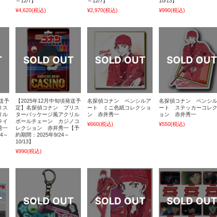
～12/7】
～12/7】
10/13】
¥4,620
(税込)
¥2,970
(税込)
¥990
(税込)
発送予
【2025年12月中旬頃発送予
名探偵コナン ペンシルア
名探偵コナン ペンシ
リス
定】名探偵コナン ブリス
ート ミニ色紙コレクショ
ート ステッカーコレ
リル
ターパッケージ風アクリル
ン 赤井秀一
ョン 赤井秀一
ライ
ボールチェーン カジノコ
¥660
(税込)
¥550
(税込)
秀一
レクション 赤井秀一【予
24～
約期間：2025年9/24～
10/13】
¥990
(税込)