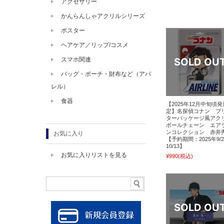
アクセサリー
かんらんしゃアクリルシリーズ
ポスター
ヘアケア／リップ/コスメ
スマホ関連
バッグ・ポーチ・財布など（アパ
レル）
食器
【2025年12月中旬頃
定】名探偵コナン ブ
ターパッケージ風アク
ボールチェーン エア
ンコレクション 赤井
お気に入り
【予約期間：2025年9/
10/13】
お気に入りリストを見る
¥990
(税込)