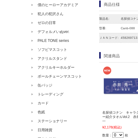
商品仕様
僕のヒーローアカデミア
犯人の犯沢さん
製品名:
名探偵コナ
ゼロの日常
型番:
Canb-088
デフォルメいぬver.
ＪＡＮコード:
458269713
PALE TONE series
ソフビマスコット
関連商品
アクリルスタンド
アクリルキーホルダー
ボールチェーンマスコット
缶バッジ
トレーディング
カード
色紙
名探偵コナン キャラ
ー紹介タオルVol.2 赤
ステーショナリー
一
¥2,178
(税込)
日用雑貨
数量：
枚