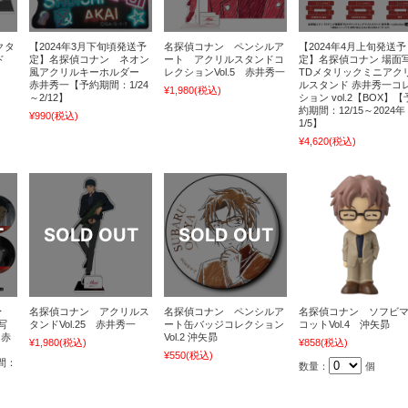
クタ
【2024年3月下旬頃発送予
名探偵コナン ペンシルア
【2024年4月上旬発送予
ド
定】名探偵コナン ネオン
ート アクリルスタンドコ
定】名探偵コナン 場面
風アクリルキーホルダー
レクションVol.5 赤井秀一
TDメタリックミニアク
赤井秀一【予約期間：1/24
ルスタンド 赤井秀一コ
¥1,980
(税込)
～2/12】
ション vol.2【BOX】【
約期間：12/15～2024年
¥990
(税込)
1/5】
¥4,620
(税込)
予
名探偵コナン アクリルス
名探偵コナン ペンシルア
名探偵コナン ソフビ
写
タンドVol.25 赤井秀一
ート缶バッジコレクション
コットVol.4 沖矢昴
 赤
Vol.2 沖矢昴
¥1,980
(税込)
¥858
(税込)
¥550
(税込)
期間：
数量：
個