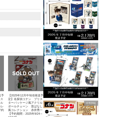
広告(Ads)
送予
【2025年12月中旬頃発送予
リス
定】名探偵コナン ブリス
リル
ターパッケージ風アクリル
広告(Ads)
コレ
ボールチェーン 昔ばなし
予約
風コレクション 赤井秀一
【予約期間：2025年9/24～