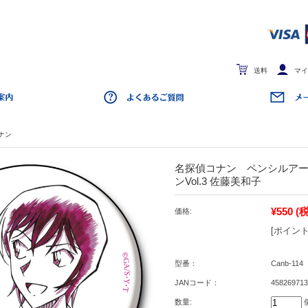
送料
マイ
ナン
名探偵コナン ペンシルア
ンVol.3 佐藤美和子
¥550
(
価格:
[ポイント
型番：
Canb-114
JANコード：
458269713
数量: