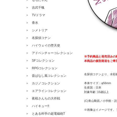
もちにゃん
吉武千颯
TVドラマ
香水
シメトリア
名探偵コナン
ハイウェイの堕天使
アドベンチャーコレクション
※予約商品と発売済みの
SFコレクション
本商品の個別発送をご希
RPGコレクション
名探偵コナンより、水彩
昔ばなし風コレクション
本体サイズ：φ56mm
カジノコレクション
生産国：日本
エアラインコレクション
対象年齢 :15歳以上
夜桜さんちの大作戦
(C)青山剛昌／小学館・読売
ハイキュー!!
※画像はイメージです。
とある科学の超電磁砲T