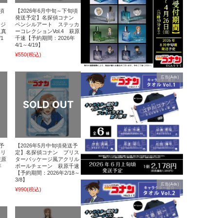
頃
【2026年6月中旬～下旬頃
ン
発送予定】名探偵コナン
ッジ
ペンシルアート ステッカ
良真
ーコレクションVol.4 萩原
1
千速【予約期間：2026年
4/1～4/19】
¥550
(税込)
広告(Ads)
予
【2026年5月中旬頃発送予
クリ
定】名探偵コナン ブリス
萩原
ターパッケージ風アクリル
年
ボールチェーン 萩原千速
【予約期間：2026年2/18～
3/8】
広告(Ads)
¥990
(税込)