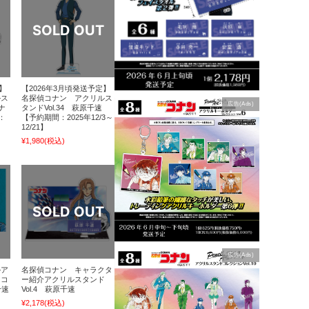
】
【2026年3月頃発送予定】
ルス
名探偵コナン アクリルス
広告(Ads)
ナ
タンドVol.34 萩原千速
：
【予約期間：2025年12/3～
12/21】
¥1,980
(税込)
広告(Ads)
ルア
名探偵コナン キャラクタ
ドコ
ー紹介アクリルスタンド
千速
Vol.4 萩原千速
¥2,178
(税込)