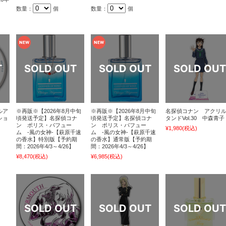
数量：
個
数量：
個
ルア
※再販※【2026年8月中旬
※再販※【2026年8月中旬
名探偵コナン アクリ
ショ
頃発送予定】名探偵コナ
頃発送予定】名探偵コナ
タンドVol.30 中森青子
ン ポリス・パフュー
ン ポリス・パフュー
¥1,980
(税込)
ム -風の女神-【萩原千速
ム -風の女神-【萩原千速
の香水】特別版【予約期
の香水】通常版【予約期
間：2026年4/3～4/26】
間：2026年4/3～4/26】
¥8,470
(税込)
¥6,985
(税込)