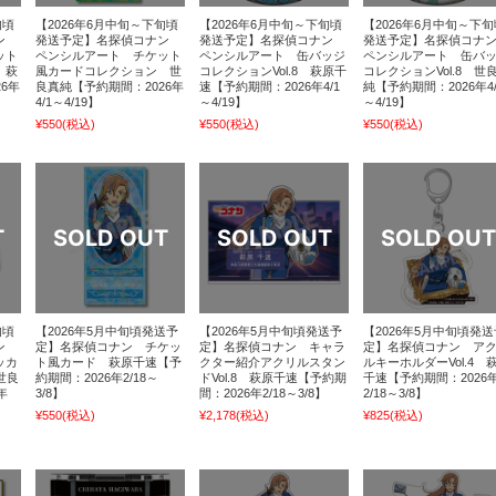
旬頃
【2026年6月中旬～下旬頃
【2026年6月中旬～下旬頃
【2026年6月中旬～下旬
ナン
発送予定】名探偵コナン
発送予定】名探偵コナン
発送予定】名探偵コナ
ット
ペンシルアート チケット
ペンシルアート 缶バッジ
ペンシルアート 缶バ
 萩
風カードコレクション 世
コレクションVol.8 萩原千
コレクションVol.8 世
6年
良真純【予約期間：2026年
速【予約期間：2026年4/1
純【予約期間：2026年4/
4/1～4/19】
～4/19】
～4/19】
¥550
(税込)
¥550
(税込)
¥550
(税込)
旬頃
【2026年5月中旬頃発送予
【2026年5月中旬頃発送予
【2026年5月中旬頃発送
ナン
定】名探偵コナン チケッ
定】名探偵コナン キャラ
定】名探偵コナン ア
ッカ
ト風カード 萩原千速【予
クター紹介アクリルスタン
ルキーホルダーVol.4 
世良
約期間：2026年2/18～
ドVol.8 萩原千速【予約期
千速【予約期間：2026
年
3/8】
間：2026年2/18～3/8】
2/18～3/8】
¥550
(税込)
¥2,178
(税込)
¥825
(税込)