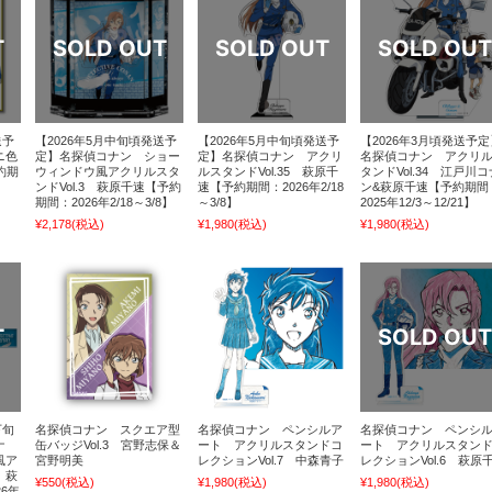
送予
【2026年5月中旬頃発送予
【2026年5月中旬頃発送予
【2026年3月頃発送予定
ニ色
定】名探偵コナン ショー
定】名探偵コナン アクリ
名探偵コナン アクリ
約期
ウィンドウ風アクリルスタ
ルスタンドVol.35 萩原千
タンドVol.34 江戸川コ
ンドVol.3 萩原千速【予約
速【予約期間：2026年2/18
ン&萩原千速【予約期間
期間：2026年2/18～3/8】
～3/8】
2025年12/3～12/21】
¥2,178
(税込)
¥1,980
(税込)
¥1,980
(税込)
下旬
名探偵コナン スクエア型
名探偵コナン ペンシルア
名探偵コナン ペンシ
ナ
缶バッジVol.3 宮野志保＆
ート アクリルスタンドコ
ート アクリルスタン
風ア
宮野明美
レクションVol.7 中森青子
レクションVol.6 萩原
 萩
¥550
(税込)
¥1,980
(税込)
¥1,980
(税込)
6年