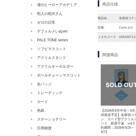
商品仕様
僕のヒーローアカデミア
犯人の犯沢さん
製品名:
名探偵コナン
ゼロの日常
型番:
Canb-114
デフォルメいぬver.
ＪＡＮコード:
458269713
PALE TONE series
ソフビマスコット
関連商品
アクリルスタンド
アクリルキーホルダー
ボールチェーンマスコット
缶バッジ
トレーディング
カード
色紙
【2026年8月中旬～9
頃発送予定】名探偵コ
ン カード型アクリル
ステーショナリー
ンド 萩原千速 vol.3
約期間：2026年5/25～
日用雑貨
6/7】