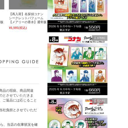
ン
【再入荷】名探偵コナン
ム
シークレットパフューム
別版
【メアリーの香水】通常版
¥6,985
(税込)
広告(Ads)
商品の瑕疵、商品間違
のとさせていただきま
、ご返品には応じること
広告(Ads)
当社負担とさせていただ
たら、当店の在庫状況を確