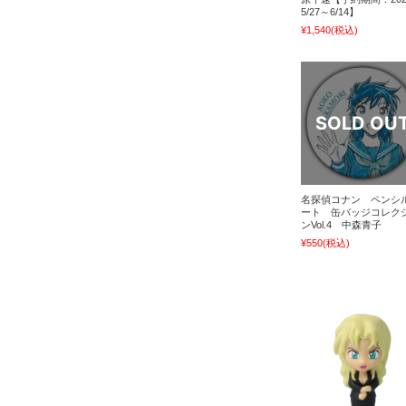
5/27～6/14】
¥1,540
(税込)
名探偵コナン ペンシ
ート 缶バッジコレク
ンVol.4 中森青子
¥550
(税込)