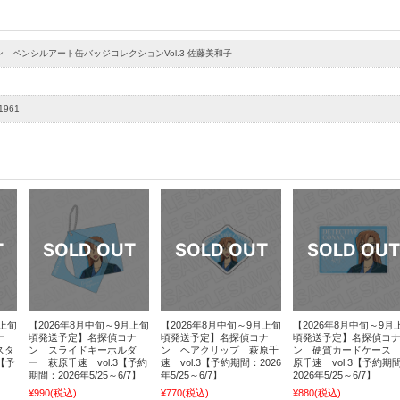
 ペンシルアート缶バッジコレクションVol.3 佐藤美和子
1961
月上旬
【2026年8月中旬～9月上旬
【2026年8月中旬～9月上旬
【2026年8月中旬～9月
ナ
頃発送予定】名探偵コナ
頃発送予定】名探偵コナ
頃発送予定】名探偵コ
スタ
ン スライドキーホルダ
ン ヘアクリップ 萩原千
ン 硬質カードケース
【予
ー 萩原千速 vol.3【予約
速 vol.3【予約期間：2026
原千速 vol.3【予約期
期間：2026年5/25～6/7】
年5/25～6/7】
2026年5/25～6/7】
¥990
(税込)
¥770
(税込)
¥880
(税込)