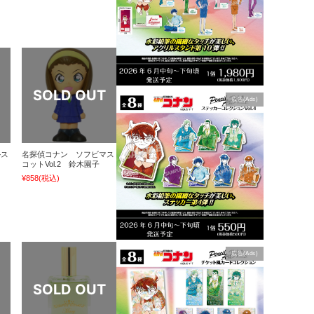
広告(Ads)
ルス
名探偵コナン ソフビマス
コットVol.2 鈴木園子
¥858
(税込)
広告(Ads)