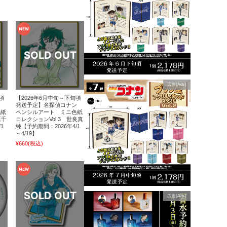
広告(Ads)
頃
【2026年6月中旬～下旬頃
ン
発送予定】名探偵コナン
色紙
ペンシルアート ミニ色紙
原千
コレクションVol.3 世良真
1
純【予約期間：2026年4/1
～4/19】
¥660
(税込)
広告(Ads)