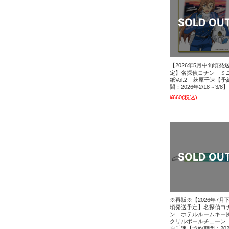
【2026年5月中旬頃発
定】名探偵コナン ミ
紙Vol.2 萩原千速【予
間：2026年2/18～3/8】
¥660
(税込)
※再販※【2026年7月
頃発送予定】名探偵コ
ン ホテルルームキー
クリルボールチェーン
原千速【予約期間：202