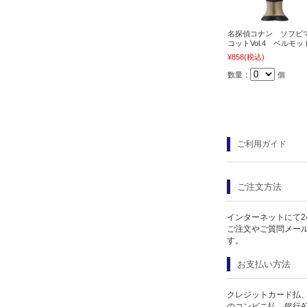
名探偵コナン ソフビ
コットVol.4 ベルモッ
¥858
(税込)
数量：
個
ご利用ガイド
ご注文方法
インターネットにて2
ご注文やご質問メー
す。
お支払い方法
クレジットカード払、
のコンビニ払、銀行A