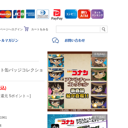
ページへログイン
カートをみる
広告(Ads)
ート缶バッジコレクショ
税込)
還元 5ポイント～]
1961
広告(Ads)
個