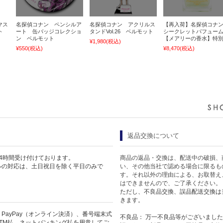
マス
名探偵コナン ペンシルア
名探偵コナン アクリルス
【再入荷】名探偵コナ
ト
ート 缶バッジコレクショ
タンドVol.26 ベルモット
シークレットパフュー
ン ベルモット
【メアリーの香水】特
¥1,980
(税込)
¥550
(税込)
¥8,470
(税込)
返品交換について
4時間受け付けております。
商品の返品・交換は、配送中の破損、
ルの対応は、土日祝日を除く平日のみで
い、その他当社で認める場合に限るも
す。それ以外の理由による、お取替え
はできませんので、ご了承ください。
ただし、不良品交換、誤品配送交換は
きます。
PayPay（オンライン決済）、番号端末式
不良品： 万一不良品等がございまし
TM払、ネットバンキング払を用意してご