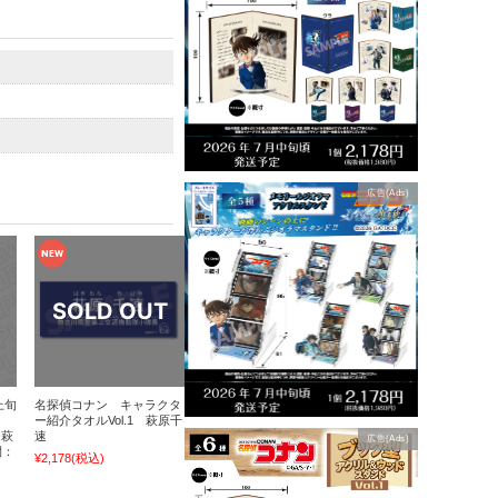
広告(Ads)
上旬
名探偵コナン キャラクタ
ナ
ー紹介タオルVol.1 萩原千
 萩
速
広告(Ads)
間：
¥2,178
(税込)