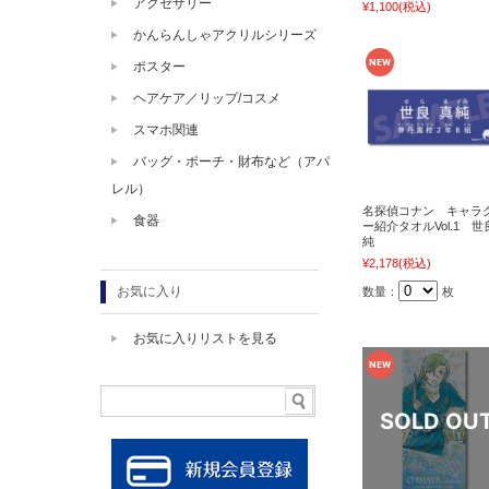
アクセサリー
¥1,100
(税込)
かんらんしゃアクリルシリーズ
ポスター
ヘアケア／リップ/コスメ
スマホ関連
バッグ・ポーチ・財布など（アパ
レル）
名探偵コナン キャラ
食器
ー紹介タオルVol.1 世
純
¥2,178
(税込)
お気に入り
数量：
枚
お気に入りリストを見る