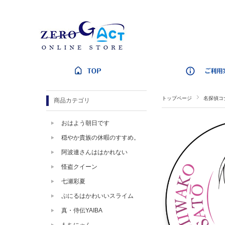
トップページ
名探偵コ
商品カテゴリ
おはよう朝日です
穏やか貴族の休暇のすすめ。
阿波連さんははかれない
怪盗クイーン
七瀬彩夏
ぷにるはかわいいスライム
真・侍伝YAIBA