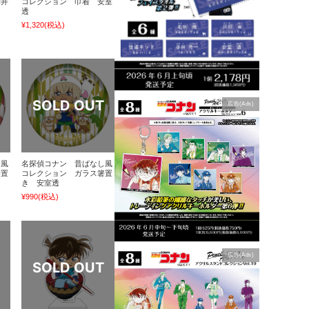
赤井
コレクション 巾着 安室
透
¥1,320
(税込)
広告(Ads)
し風
名探偵コナン 昔ばなし風
箸置
コレクション ガラス箸置
き 安室透
¥990
(税込)
広告(Ads)