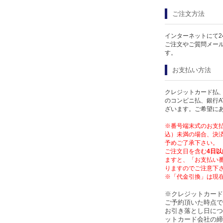
ご注文方法
インターネットにて2
ご注文やご質問メー
す。
お支払い方法
クレジットカード払、
のコンビニ払、銀行A
ざいます。ご希望に
※番号端末式のお支払
込）未満の場合、決済
予めご了承下さい。
ご注文日を含む
4日以
ますと、「お支払い
りますのでご注意下
※「代金引換」は現
※クレジットカード
ご予約頂いた時点で
お引き落とし日につ
ットカード会社の締