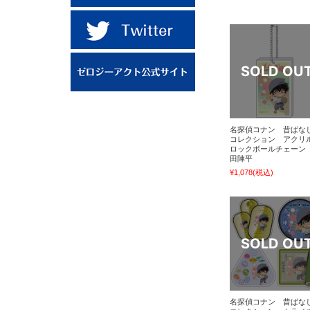
名探偵コナン 昔ばな
コレクション アクリ
ロックボールチェーン
田陣平
¥1,078
(税込)
名探偵コナン 昔ばな