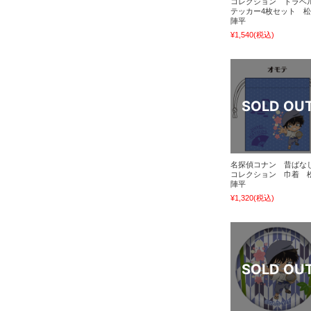
コレクション トラベ
テッカー4枚セット 
陣平
¥1,540
(税込)
名探偵コナン 昔ばな
コレクション 巾着 
陣平
¥1,320
(税込)