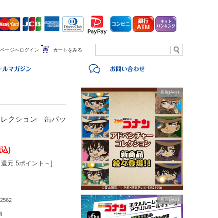
ページへログイン
カートをみる
広告(Ads)
コレクション 缶バッ
税込)
還元 5ポイント～]
2562
広告(Ads)
個