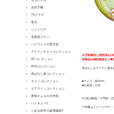
もちにゃん
吉武千颯
TVドラマ
香水
シメトリア
名探偵コナン
ハイウェイの堕天使
アドベンチャーコレクション
※予約商品と発売済みの
SFコレクション
本商品の個別発送をご希
RPGコレクション
昔ばなしをテーマに描き起
昔ばなし風コレクション
■サイズ：φ56mm
カジノコレクション
■生産国：日本
エアラインコレクション
夜桜さんちの大作戦
(C)青山剛昌／小学館・読売
ハイキュー!!
※画像はイメージです。
とある科学の超電磁砲T