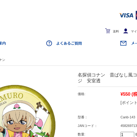
送料
マイ
ナン
名探偵コナン 昔ばなし風
ジ 安室透
¥550
(
価格:
[ポイント
型番：
Canb-143
JANコード：
458269713
数量: