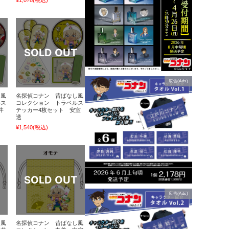
広告(Ads)
し風
名探偵コナン 昔ばなし風
ルス
コレクション トラベルス
井
テッカー4枚セット 安室
透
¥1,540
(税込)
広告(Ads)
し風
名探偵コナン 昔ばなし風