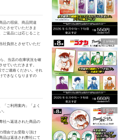
商品の瑕疵、商品間違
のとさせていただきま
、ご返品には応じること
広告(Ads)
当社負担とさせていただ
たら、当店の在庫状況を確
させていただきます。
話でご連絡ください。それ
けできなくなりますの
、「ご利用案内」「よく
い。
広告(Ads)
弊社へ返送された商品の
の理由でお受取り頂け
商品は返送され弊社にて