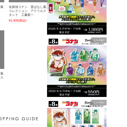
し風
名探偵コナン 昔ばなし風
ジ
コレクション アクリルス
タンド 工藤新一
¥1,400
(税込)
広告(Ads)
し風
ルス
広告(Ads)