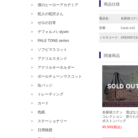
商品仕様
僕のヒーローアカデミア
犯人の犯沢さん
製品名:
名探偵コナ
ゼロの日常
型番:
Canb-143
デフォルメいぬver.
ＪＡＮコード:
458269713
PALE TONE series
ソフビマスコット
関連商品
アクリルスタンド
アクリルキーホルダー
ボールチェーンマスコット
缶バッジ
トレーディング
カード
色紙
名探偵コナン 昔ばな
コレクション 折りた
ボストンバッグ
ステーショナリー
¥5,500
(税込)
日用雑貨