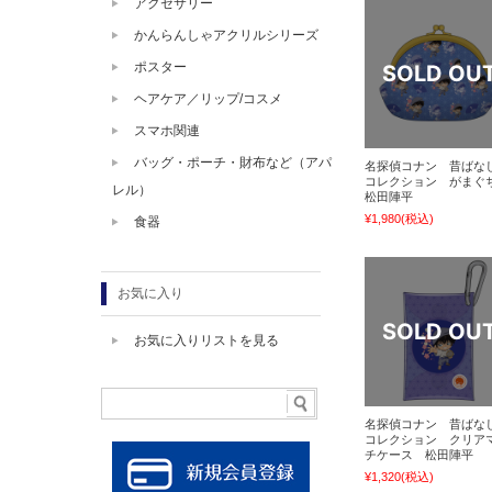
アクセサリー
かんらんしゃアクリルシリーズ
ポスター
ヘアケア／リップ/コスメ
スマホ関連
バッグ・ポーチ・財布など（アパ
名探偵コナン 昔ばな
コレクション がま
レル）
松田陣平
¥1,980
(税込)
食器
お気に入り
お気に入りリストを見る
名探偵コナン 昔ばな
コレクション クリア
チケース 松田陣平
¥1,320
(税込)