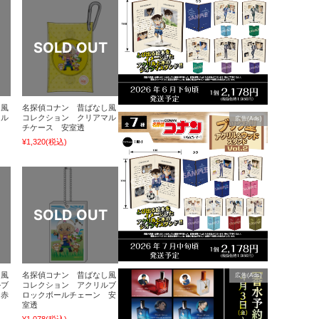
し風
名探偵コナン 昔ばなし風
マル
コレクション クリアマル
広告(Ads)
チケース 安室透
¥1,320
(税込)
し風
名探偵コナン 昔ばなし風
広告(Ads)
ルブ
コレクション アクリルブ
 赤
ロックボールチェーン 安
室透
¥1,078
(税込)