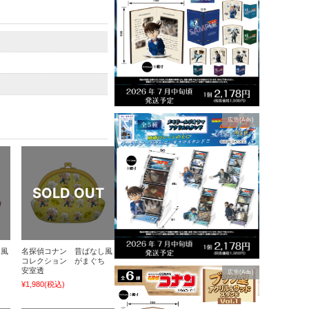
広告(Ads)
し風
名探偵コナン 昔ばなし風
ち
コレクション がまぐち
安室透
広告(Ads)
¥1,980
(税込)