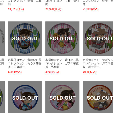
ルス
コレクション 巾着 工藤
コレクション 巾着 毛利
コレクション 巾着 
松田
新一
蘭
秀一
¥1,320
(税込)
¥1,320
(税込)
¥1,320
(税込)
し風
名探偵コナン 昔ばなし風
名探偵コナン 昔ばなし風
名探偵コナン 昔ばな
松田
コレクション ガラス箸置
コレクション ガラス箸置
コレクション ガラス
き 工藤新一
き 毛利蘭
き 赤井秀一
¥990
(税込)
¥990
(税込)
¥990
(税込)