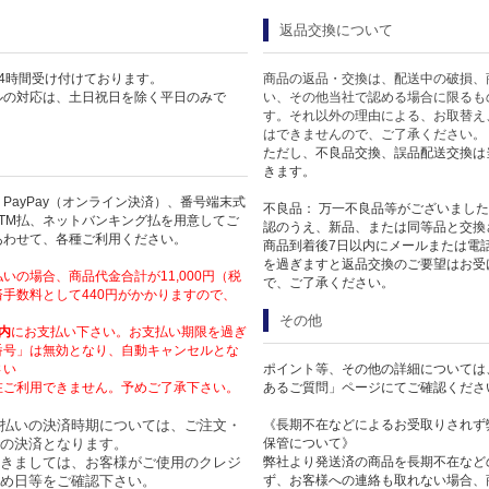
返品交換について
4時間受け付けております。
商品の返品・交換は、配送中の破損、
ルの対応は、土日祝日を除く平日のみで
い、その他当社で認める場合に限るも
す。それ以外の理由による、お取替え
はできませんので、ご了承ください。
ただし、不良品交換、誤品配送交換は
きます。
PayPay（オンライン決済）、番号端末式
不良品： 万一不良品等がございまし
TM払、ネットバンキング払を用意してご
認のうえ、新品、または同等品と交換
あわせて、各種ご利用ください。
商品到着後7日以内にメールまたは電
を過ぎますと返品交換のご要望はお受
いの場合、商品代金合計が11,000円（税
で、ご了承ください。
手数料として440円がかかりますので、
その他
内
にお支払い下さい。お支払い期限を過ぎ
番号」は無効となり、自動キャンセルとな
さい
ポイント等、その他の詳細については
在ご利用できません。予めご了承下さい。
あるご質問」ページにてご確認くださ
払いの決済時期については、ご注文・
《長期不在などによるお受取りされず
の決済となります。
保管について》
きましては、お客様がご使用のクレジ
弊社より発送済の商品を長期不在など
め日等をご確認下さい。
ず、お客様への連絡も取れない場合、