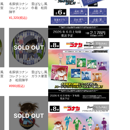
し風
名探偵コナン 昔ばなし風
安室
コレクション 巾着 松田
陣平
¥1,320
(税込)
広告(Ads)
し風
名探偵コナン 昔ばなし風
箸置
コレクション ガラス箸置
き 松田陣平
¥990
(税込)
広告(Ads)