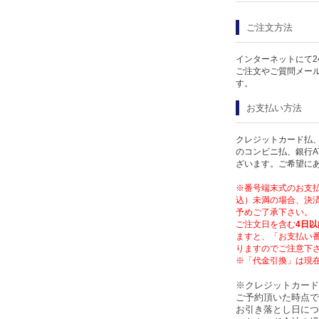
ご注文方法
インターネットにて2
ご注文やご質問メー
す。
お支払い方法
クレジットカード払、
のコンビニ払、銀行A
ざいます。ご希望に
※番号端末式のお支払
込）未満の場合、決済
予めご了承下さい。
ご注文日を含む
4日以
ますと、「お支払い
りますのでご注意下
※「代金引換」は現
※クレジットカード
ご予約頂いた時点で
お引き落とし日につ