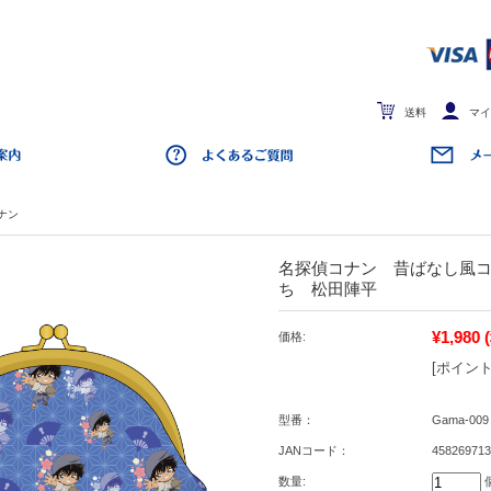
送料
マイ
ナン
名探偵コナン 昔ばなし風
ち 松田陣平
¥1,980
価格:
[ポイント
型番：
Gama-009
JANコード：
458269713
数量: