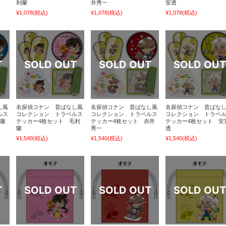
利蘭
井秀一
室透
¥1,078
(税込)
¥1,078
(税込)
¥1,078
(税込)
し風
名探偵コナン 昔ばなし風
名探偵コナン 昔ばなし風
名探偵コナン 昔ばな
ルス
コレクション トラベルス
コレクション トラベルス
コレクション トラベ
工藤
テッカー4枚セット 毛利
テッカー4枚セット 赤井
テッカー4枚セット 安
蘭
秀一
透
¥1,540
(税込)
¥1,540
(税込)
¥1,540
(税込)