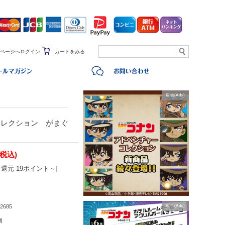
ページへログイン
カートをみる
広告(Ads)
コレクション がまぐ
(税込)
還元 19ポイント～]
2685
広告(Ads)
個