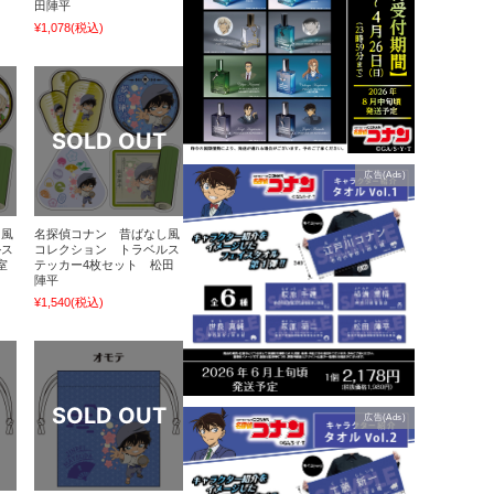
田陣平
¥1,078
(税込)
広告(Ads)
し風
名探偵コナン 昔ばなし風
ルス
コレクション トラベルス
室
テッカー4枚セット 松田
陣平
¥1,540
(税込)
広告(Ads)