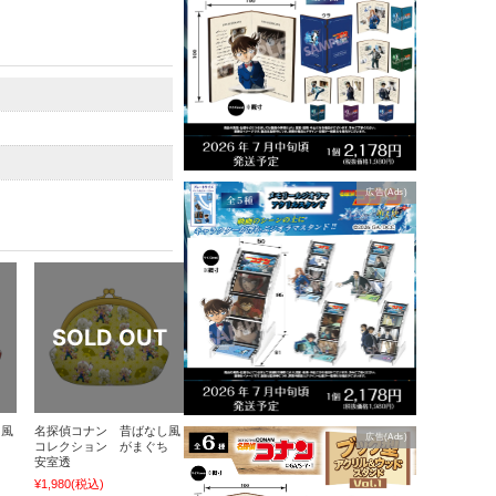
広告(Ads)
し風
名探偵コナン 昔ばなし風
広告(Ads)
ち
コレクション がまぐち
安室透
¥1,980
(税込)