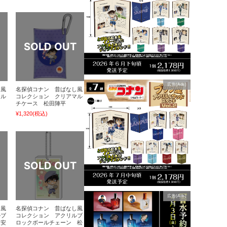
広告(Ads)
し風
名探偵コナン 昔ばなし風
マル
コレクション クリアマル
チケース 松田陣平
¥1,320
(税込)
広告(Ads)
し風
名探偵コナン 昔ばなし風
ルブ
コレクション アクリルブ
 安
ロックボールチェーン 松