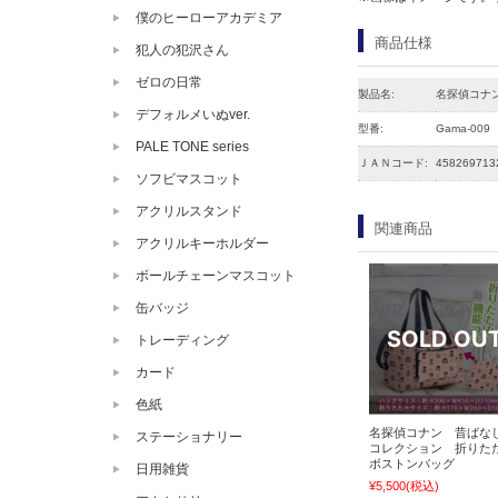
僕のヒーローアカデミア
商品仕様
犯人の犯沢さん
ゼロの日常
製品名:
名探偵コナ
デフォルメいぬver.
型番:
Gama-009
PALE TONE series
ＪＡＮコード:
458269713
ソフビマスコット
アクリルスタンド
関連商品
アクリルキーホルダー
ボールチェーンマスコット
缶バッジ
トレーディング
カード
色紙
名探偵コナン 昔ばな
ステーショナリー
コレクション 折りた
ボストンバッグ
日用雑貨
¥5,500
(税込)