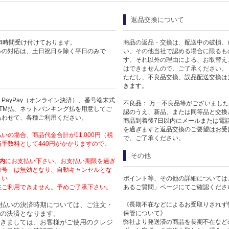
返品交換について
4時間受け付けております。
商品の返品・交換は、配送中の破損、
ルの対応は、土日祝日を除く平日のみで
い、その他当社で認める場合に限るも
す。それ以外の理由による、お取替え
はできませんので、ご了承ください。
ただし、不良品交換、誤品配送交換は
きます。
PayPay（オンライン決済）、番号端末式
不良品： 万一不良品等がございまし
TM払、ネットバンキング払を用意してご
認のうえ、新品、または同等品と交換
あわせて、各種ご利用ください。
商品到着後7日以内にメールまたは電
を過ぎますと返品交換のご要望はお受
いの場合、商品代金合計が11,000円（税
で、ご了承ください。
手数料として440円がかかりますので、
その他
内
にお支払い下さい。お支払い期限を過ぎ
番号」は無効となり、自動キャンセルとな
さい
ポイント等、その他の詳細については
在ご利用できません。予めご了承下さい。
あるご質問」ページにてご確認くださ
払いの決済時期については、ご注文・
《長期不在などによるお受取りされず
の決済となります。
保管について》
きましては、お客様がご使用のクレジ
弊社より発送済の商品を長期不在など