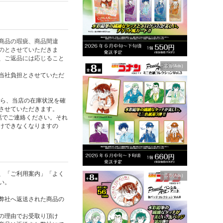
商品の瑕疵、商品間違
のとさせていただきま
、ご返品には応じること
広告(Ads)
当社負担とさせていただ
たら、当店の在庫状況を確
させていただきます。
話でご連絡ください。それ
けできなくなりますの
、「ご利用案内」「よく
広告(Ads)
い。
弊社へ返送された商品の
の理由でお受取り頂け