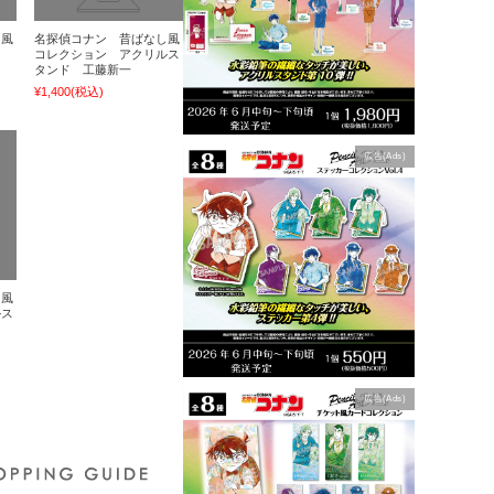
し風
名探偵コナン 昔ばなし風
ジ
コレクション アクリルス
タンド 工藤新一
¥1,400
(税込)
広告(Ads)
し風
ルス
広告(Ads)