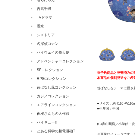
もちにゃん
吉武千颯
TVドラマ
香水
シメトリア
名探偵コナン
ハイウェイの堕天使
アドベンチャーコレクション
SFコレクション
※予約商品と発売済みの
本商品の個別発送をご希
RPGコレクション
昔ばなし風コレクション
昔ばなしをテーマに描き起
カジノコレクション
■サイズ：約H110×W110
エアラインコレクション
■生産国：中国
夜桜さんちの大作戦
ハイキュー!!
(C)青山剛昌／小学館・読売
とある科学の超電磁砲T
※画像はイメージです。