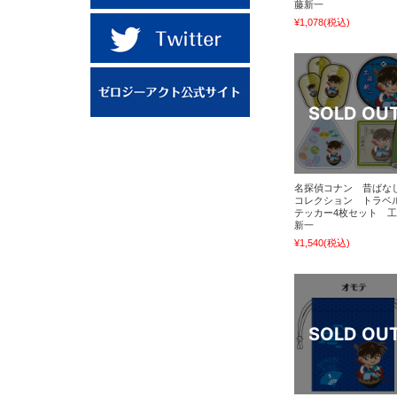
藤新一
¥1,078
(税込)
名探偵コナン 昔ばな
コレクション トラベ
テッカー4枚セット 
新一
¥1,540
(税込)