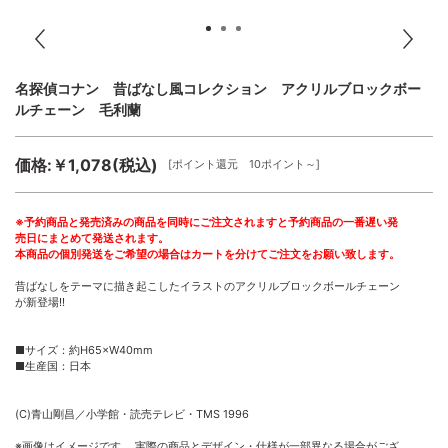
名探偵コナン 昔ばなし風コレクション アクリルブロックボー
ルチェーン 毛利蘭
価格:￥1,078(税込)
[ポイント還元 10ポイント～]
※予約商品と発売済みの商品を同時にご注文されますと予約商品の一番遅い発
売日にまとめて発送されます。
本商品の個別発送をご希望の場合はカートを分けてご注文をお願い致します。
昔ばなしをテーマに描き起こしたイラストのアクリルブロックボールチェーン
が新登場!!
■サイズ：約H65×W40mm
■生産国：日本
(C)青山剛昌／小学館・読売テレビ・TMS 1996
※画像はイメージです。 実際の商品とデザイン・仕様が一部異なる場合がござ