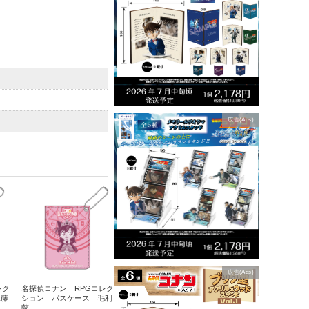
広告(Ads)
広告(Ads)
レク
名探偵コナン RPGコレク
工藤
ション パスケース 毛利
蘭