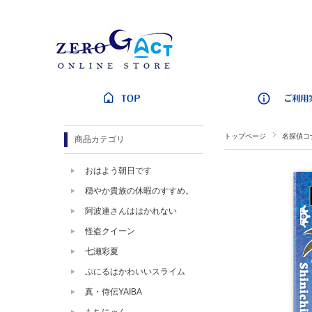
トップページ
名探偵コ
商品カテゴリ
おはよう朝日です
穏やか貴族の休暇のすすめ。
阿波連さんははかれない
怪盗クイーン
七瀬彩夏
ぷにるはかわいいスライム
真・侍伝YAIBA