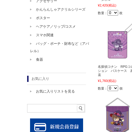
アクセサリー
¥2,420
(税込)
かんらんしゃアクリルシリーズ
数量：
枚
ポスター
ヘアケア／リップ/コスメ
スマホ関連
バッグ・ポーチ・財布など（アパ
レル）
食器
名探偵コナン RPGコ
ション パスケース 
哀
お気に入り
¥1,760
(税込)
数量：
個
お気に入りリストを見る