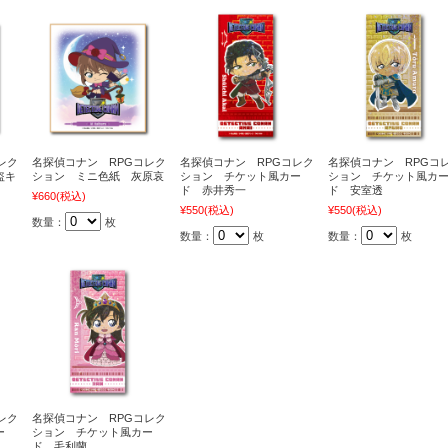
レク
名探偵コナン RPGコレク
名探偵コナン RPGコレク
名探偵コナン RPGコ
盗キ
ション ミニ色紙 灰原哀
ション チケット風カー
ション チケット風カ
ド 赤井秀一
ド 安室透
¥660
(税込)
¥550
(税込)
¥550
(税込)
数量：
枚
数量：
枚
数量：
枚
レク
名探偵コナン RPGコレク
ー
ション チケット風カー
ド 毛利蘭