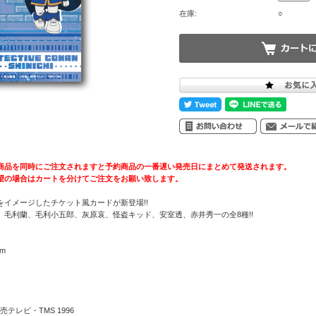
在庫:
○
商品を同時にご注文されますと予約商品の一番遅い発売日にまとめて発送されます。
望の場合はカートを分けてご注文をお願い致します。
イメージしたチケット風カードが新登場!!
、毛利蘭、毛利小五郎、灰原哀、怪盗キッド、安室透、赤井秀一の全8種!!
m
テレビ・TMS 1996