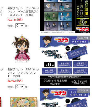
レク
名探偵コナン RPGコレク
アク
ション ゲーム画面風アク
ッド
リルスタンド 灰原哀
¥2,178
(税込)
数量：
個
広告(Ads)
レク
名探偵コナン RPGコレク
ン
ション アクリルスタン
ド 毛利蘭
¥1,400
(税込)
数量：
個
広告(Ads)