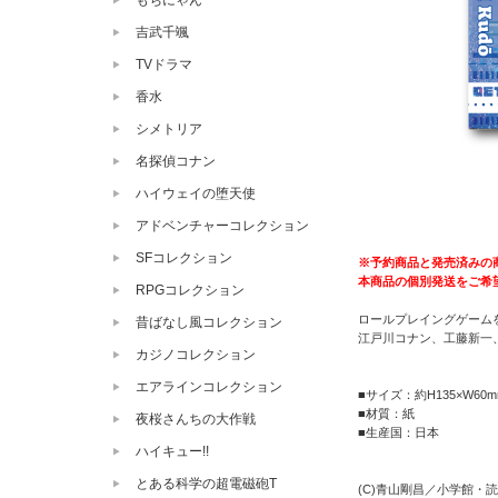
もちにゃん
吉武千颯
TVドラマ
香水
シメトリア
名探偵コナン
ハイウェイの堕天使
アドベンチャーコレクション
SFコレクション
※予約商品と発売済みの
本商品の個別発送をご希
RPGコレクション
ロールプレイングゲームを
昔ばなし風コレクション
江戸川コナン、工藤新一
カジノコレクション
エアラインコレクション
■サイズ：約H135×W60m
■材質：紙
夜桜さんちの大作戦
■生産国：日本
ハイキュー!!
とある科学の超電磁砲T
(C)青山剛昌／小学館・読売