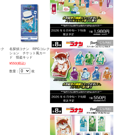
広告(Ads)
レク
名探偵コナン RPGコレク
ー
ション チケット風カー
ド 怪盗キッド
¥550
(税込)
数量：
枚
広告(Ads)