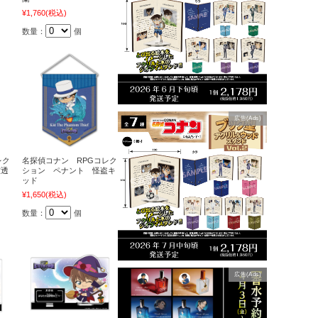
¥1,760
(税込)
数量：
個
広告(Ads)
レク
名探偵コナン RPGコレク
室透
ション ペナント 怪盗キ
ッド
¥1,650
(税込)
数量：
個
広告(Ads)