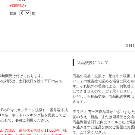
¥550
(税込)
数量：
枚
返品交換について
4時間受け付けております。
商品の返品・交換は、配送中の破損、
ルの対応は、土日祝日を除く平日のみで
い、その他当社で認める場合に限るも
す。それ以外の理由による、お取替え
はできませんので、ご了承ください。
ただし、不良品交換、誤品配送交換は
きます。
PayPay（オンライン決済）、番号端末式
不良品： 万一不良品等がございまし
TM払、ネットバンキング払を用意してご
認のうえ、新品、または同等品と交換
あわせて、各種ご利用ください。
商品到着後7日以内にメールまたは電
を過ぎますと返品交換のご要望はお受
いの場合、商品代金合計が11,000円（税
で、ご了承ください。