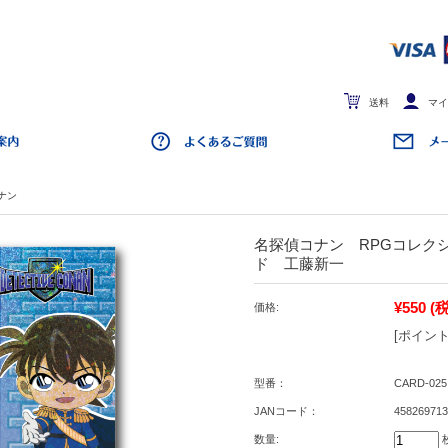
送料
マイ
ナン
名探偵コナン RPGコレク
ド 工藤新一
¥550
(
価格:
[ポイント
型番：
CARD-025
JANコード：
458269713
数量: