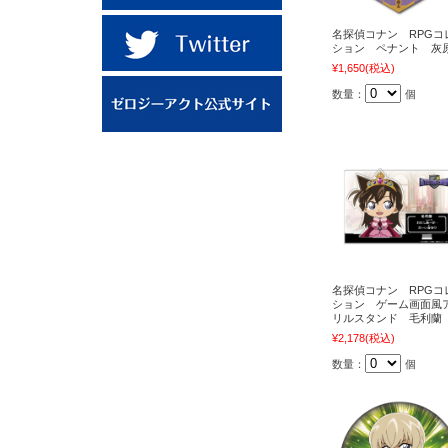
名探偵コナン RPGコ
ション ペナント 灰
¥1,650
(税込)
数量：
個
名探偵コナン RPGコ
ション ゲーム画面風
リルスタンド 毛利蘭
¥2,178
(税込)
数量：
個