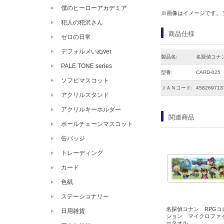
僕のヒーローアカデミア
※画像はイメージです。
犯人の犯沢さん
商品仕様
ゼロの日常
デフォルメいぬver.
製品名:
名探偵コナ
PALE TONE series
型番:
CARD-025
ソフビマスコット
ＪＡＮコード:
458269713
アクリルスタンド
アクリルキーホルダー
関連商品
ボールチェーンマスコット
缶バッジ
トレーディング
カード
色紙
ステーショナリー
名探偵コナン RPGコ
日用雑貨
ション マイクロファ
ータオル