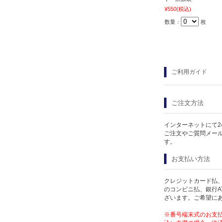
¥550
(税込)
数量：
枚
ご利用ガイド
ご注文方法
インターネットにて2
ご注文やご質問メー
す。
お支払い方法
クレジットカード払、
のコンビニ払、銀行A
ざいます。ご希望に
※番号端末式のお支払