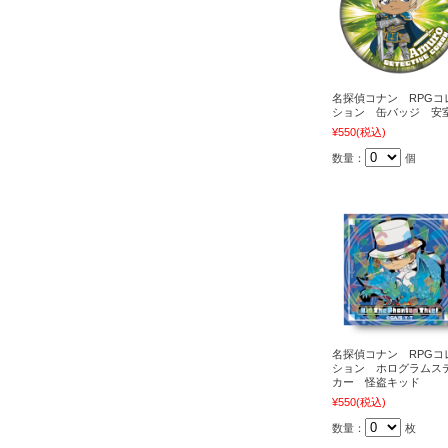
名探偵コナン RPGコ
ション 缶バッジ 安
¥550
(税込)
数量：
個
名探偵コナン RPGコ
ション ホログラムス
カー 怪盗キッド
¥550
(税込)
数量：
枚