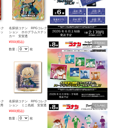
レク
名探偵コナン RPGコレク
テッ
ション ホログラムステッ
カー 安室透
¥550
(税込)
広告(Ads)
数量：
枚
レク
名探偵コナン RPGコレク
井秀
ション ミニ色紙 安室透
広告(Ads)
¥660
(税込)
数量：
枚