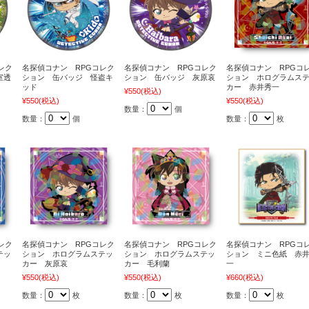
レク
名探偵コナン RPGコレク
名探偵コナン RPGコレク
名探偵コナン RPGコ
室透
ション 缶バッジ 怪盗キ
ション 缶バッジ 灰原哀
ション ホログラムス
ッド
カー 赤井秀一
¥550
(税込)
¥550
(税込)
¥550
(税込)
数量：
個
数量：
個
数量：
枚
レク
名探偵コナン RPGコレク
名探偵コナン RPGコレク
名探偵コナン RPGコ
テッ
ション ホログラムステッ
ション ホログラムステッ
ション ミニ色紙 赤
カー 灰原哀
カー 毛利蘭
一
¥550
(税込)
¥550
(税込)
¥660
(税込)
数量：
枚
数量：
枚
数量：
枚