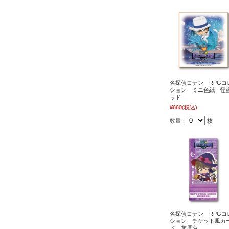
名探偵コナン RPGコ
ション ミニ色紙 怪
ッド
¥660
(税込)
数量：
枚
名探偵コナン RPGコ
ション チケット風カ
ド 灰原哀