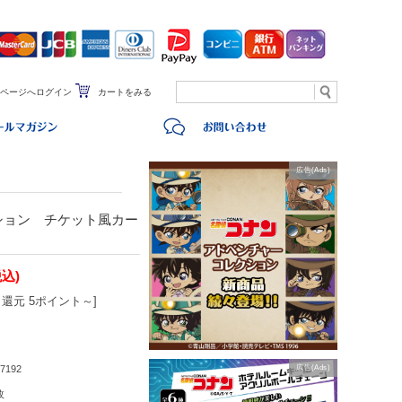
ページへログイン
カートをみる
広告(Ads)
ション チケット風カー
税込)
還元 5ポイント～]
7192
広告(Ads)
枚