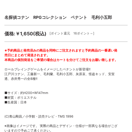
名探偵コナン RPGコレクション ペナント 毛利小五郎
価格:￥1,650(税込)
[ポイント還元 16ポイント～]
※予約商品と発売済みの商品を同時にご注文されますと予約商品の一番遅い発
売日にまとめて発送されます。
本商品の個別発送をご希望の場合はカートを分けてご注文をお願い致します。
ロールプレイングゲームをイメージしたペナントが新登場!!
江戸川コナン、工藤新一、毛利蘭、毛利小五郎、灰原哀、怪盗キッド、安室
透、赤井秀一の全8種!!
■サイズ：約H200×W147mm
■材質：ポリエステル
■生産国：日本
(C)青山剛昌／小学館・読売テレビ・TMS 1996
※画像はイメージです。 実際の商品とデザイン・仕様が一部異なる場合がござ
いますので予めご了承ください。