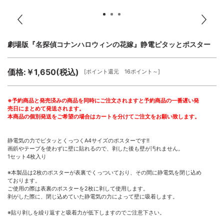
劇場版『名探偵コナンハロウィンの花嫁』静電ピタッとポスター
価格:￥1,650(税込)
[ポイント還元 16ポイント～]
※予約商品と発売済みの商品を同時にご注文されますと予約商品の一番遅い発
売日にまとめて発送されます。
本商品の個別発送をご希望の場合はカートを分けてご注文をお願い致します。
静電気の力でピタッとくっつくA4サイズのポスターです!!
画鋲やテープを使わずに壁に貼れるので、剥した後も壁が汚れません。
1セット4枚入り
※本製品は2枚のポスターが表裏でくっついており、その間に静電気を閉じ込め
ております。
ご使用の際は表裏のポスターを2枚に剥して使用します。
剥がした際に、閉じ込めていた静電気の力によって壁に吸着します。
※貼り剥しを繰り返すと吸着力が低下しますのでご注意下さい。