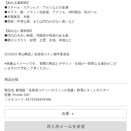
【貼れる素材例】
●スチール・ステンレス・アルミなどの金属
●ガラス、鏡、メラミン化粧板、アクリル、ABS製品、段ボール
●木製家具、木板
●壁紙（平滑な面、または凹凸の少ない面）など
【貼れない素材例】
●凹凸の大きい粗面、湾曲部や段差のある面
●網入りガラス、砂壁、土壁、生地、布地など
(C)2022 青山剛昌／名探偵コナン製作委員会
※画像はイメージです。 実際の商品とデザイン・仕様が一部異なる場合がござ
いますので予めご了承ください。
商品仕様
製品名: 劇場版『名探偵コナンハロウィンの花嫁』静電ピタッとポスター
型番: Poster-041
ＪＡＮコード: 4573358459166
在庫
×