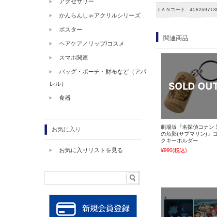
アクセサリー
ＪＡＮコード:
458269713
かんらんしゃアクリルシリーズ
ポスター
関連商品
ヘアケア／リップ/コスメ
スマホ関連
バッグ・ポーチ・財布など（アパ
レル）
食器
劇場版『名探偵コナン 
お気に入り
の魚影(サブマリン)』
クキーホルダー
お気に入りリストを見る
¥990
(税込)