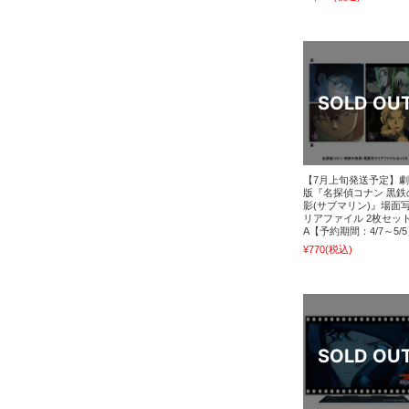
【7月上旬発送予定】
版『名探偵コナン 黒鉄
影(サブマリン)』場面
リアファイル 2枚セッ
A【予約期間：4/7～5/
¥770
(税込)