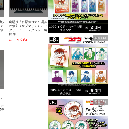
黒鉄
劇場版『名探偵コナン 黒鉄
』ア
の魚影（サブマリン）』ア
 場
クリルアートスタンド 場
面写C
広告(Ads)
¥2,178
(税込)
ナン
広告(Ads)
 オ
【予