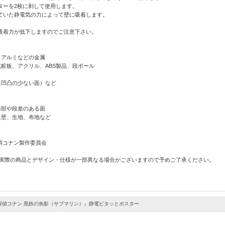
ターを2枚に剥して使用します。
ていた静電気の力によって壁に吸着します。
吸着力が低下しますのでご注意下さい。
・アルミなどの金属
粧板、アクリル、ABS製品、段ボール
は凹凸の少ない面）など
曲部や段差のある面
土壁、生地、布地など
名探偵コナン製作委員会
 実際の商品とデザイン・仕様が一部異なる場合がございますので予めご了承ください。
探偵コナン 黒鉄の魚影（サブマリン）』静電ピタッとポスター