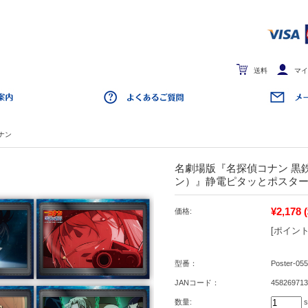
送料
マイ
ナン
名劇場版『名探偵コナン 黒
ン）』静電ピタッとポスタ
¥2,178
価格:
[ポイント
型番：
Poster-055
JANコード：
458269713
数量:
s