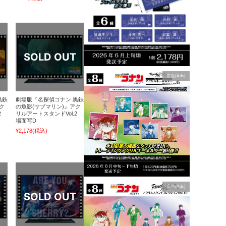
広告(Ads)
黒鉄
劇場版『名探偵コナン 黒鉄
ク
の魚影(サブマリン)』アク
.2
リルアートスタンドVol.2
場面写D
¥2,178
(税込)
広告(Ads)