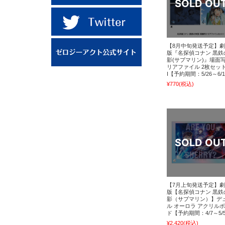
【8月中旬発送予定】
版『名探偵コナン 黒鉄
影(サブマリン)』場面
リアファイル 2枚セッ
I【予約期間：5/26～6/
¥770
(税込)
【7月上旬発送予定】
版【名探偵コナン 黒鉄
影（サブマリン）】デ
ル オーロラ アクリル
ド【予約期間：4/7～5/
¥2,420
(税込)