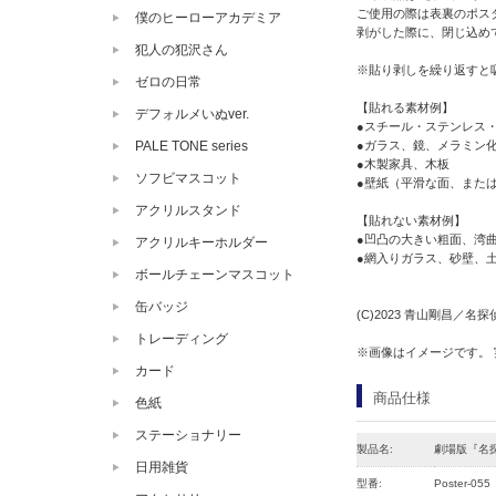
ご使用の際は表裏のポス
僕のヒーローアカデミア
剥がした際に、閉じ込め
犯人の犯沢さん
※貼り剥しを繰り返すと
ゼロの日常
【貼れる素材例】
デフォルメいぬver.
●スチール・ステンレス
PALE TONE series
●ガラス、鏡、メラミン化
●木製家具、木板
ソフビマスコット
●壁紙（平滑な面、また
アクリルスタンド
【貼れない素材例】
●凹凸の大きい粗面、湾
アクリルキーホルダー
●網入りガラス、砂壁、
ボールチェーンマスコット
缶バッジ
(C)2023 青山剛昌／
トレーディング
※画像はイメージです。
カード
商品仕様
色紙
ステーショナリー
製品名:
劇場版『名
日用雑貨
型番:
Poster-055