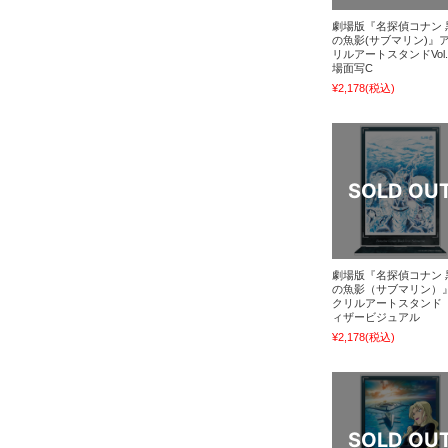
劇場版『名探偵コナン 
の魚影(サブマリン)』
リルアートスタンドVol
場面写C
¥2,178
(税込)
劇場版『名探偵コナン 
の魚影（サブマリン）
クリルアートスタンド
ィザービジュアル
¥2,178
(税込)