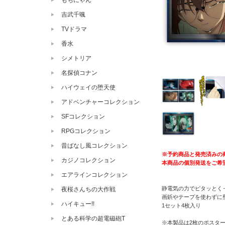
もちにゃん
吉武千颯
TVドラマ
香水
シメトリア
名探偵コナン
ハイウェイの堕天使
アドベンチャーコレクション
SFコレクション
RPGコレクション
昔ばなし風コレクション
※予約商品と発売済みの
カジノコレクション
本商品の個別発送をご希
エアラインコレクション
静電気の力でピタッとくっ
夜桜さんちの大作戦
画鋲やテープを使わずに
ハイキュー!!
1セット4枚入り
とある科学の超電磁砲T
※本製品は2枚のポスタ