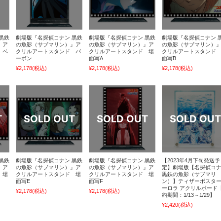
黒鉄
劇場版『名探偵コナン 黒鉄
劇場版『名探偵コナン 黒鉄
劇場版『名探偵コナン 
』ア
の魚影（サブマリン）』ア
の魚影（サブマリン）』ア
の魚影（サブマリン）
 ベ
クリルアートスタンド バ
クリルアートスタンド 場
クリルアートスタンド
ーボン
面写A
面写B
¥2,178
(税込)
¥2,178
(税込)
¥2,178
(税込)
黒鉄
劇場版『名探偵コナン 黒鉄
劇場版『名探偵コナン 黒鉄
【2023年4月下旬発送予
』ア
の魚影（サブマリン）』ア
の魚影（サブマリン）』ア
定】劇場版【名探偵コ
 場
クリルアートスタンド 場
クリルアートスタンド 場
黒鉄の魚影（サブマリ
面写E
面写F
ン）】ティザーポスター
ーロラ アクリルボード
¥2,178
(税込)
¥2,178
(税込)
約期間：1/13～1/29】
¥2,420
(税込)