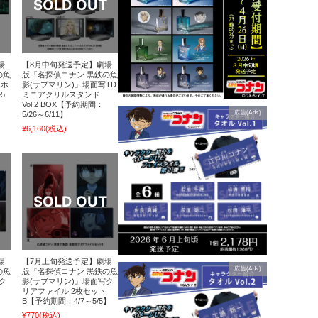
場
【8月中旬発送予定】劇場
の魚
版『名探偵コナン 黒鉄の魚
 ホ
影(サブマリン)』場面写TD
5
ミニアクリルスタンド
Vol.2 BOX【予約期間：
広告(Ads)
5/26～6/11】
¥6,160
(税込)
場
【7月上旬発送予定】劇場
広告(Ads)
の魚
版『名探偵コナン 黒鉄の魚
ク
影(サブマリン)』場面写ク
リアファイル 2枚セット
】
B【予約期間：4/7～5/5】
¥770
(税込)