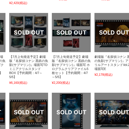
¥2,420
(税込)
劇場
【7月上旬発送予定】劇場
【7月上旬発送予定】劇場
劇場版『名探偵コナン 
の魚
版『名探偵コナン 黒鉄の魚
版『名探偵コナン 黒鉄の魚
の魚影(サブマリン)』ア
写ク
影(サブマリン)』場面写TD
影(サブマリン)』場面写 ホ
リルアートスタンドVol
ト
ミニアクリルスタンド
ログラムクリアファイル5
場面写E
5】
BOX【予約期間：4/7～
枚セット【予約期間：4/7
¥2,178
(税込)
5/5】
～5/5】
¥6,160
(税込)
¥2,200
(税込)