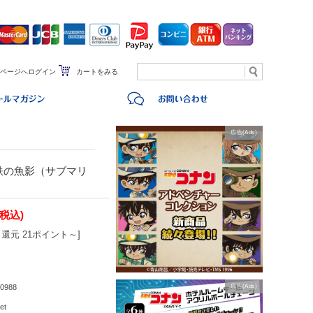
ページへログイン
カートをみる
広告(Ads)
鉄の魚影（サブマリ
ー
(税込)
還元 21ポイント～]
0988
広告(Ads)
et