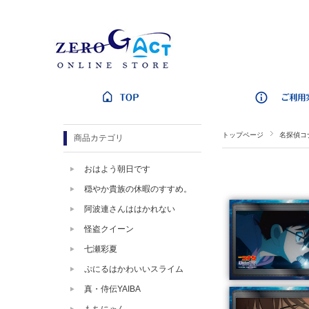
トップページ
名探偵コ
商品カテゴリ
おはよう朝日です
穏やか貴族の休暇のすすめ。
阿波連さんははかれない
怪盗クイーン
七瀬彩夏
ぷにるはかわいいスライム
真・侍伝YAIBA