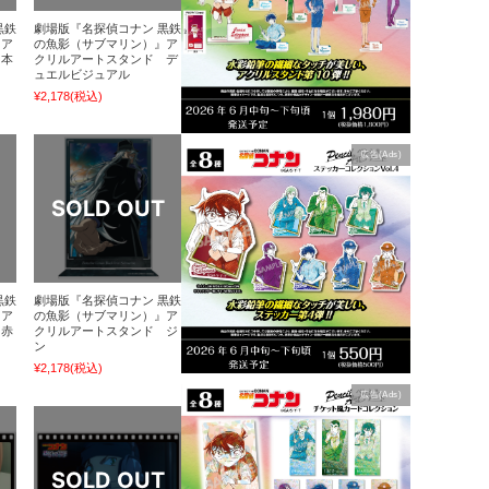
黒鉄
劇場版『名探偵コナン 黒鉄
』ア
の魚影（サブマリン）』ア
 本
クリルアートスタンド デ
ュエルビジュアル
¥2,178
(税込)
広告(Ads)
黒鉄
劇場版『名探偵コナン 黒鉄
』ア
の魚影（サブマリン）』ア
 赤
クリルアートスタンド ジ
ン
¥2,178
(税込)
広告(Ads)