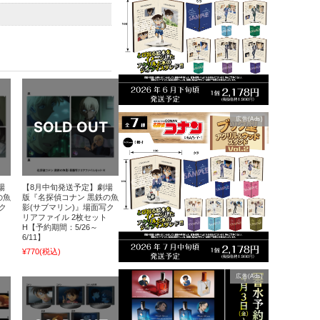
広告(Ads)
場
【8月中旬発送予定】劇場
の魚
版『名探偵コナン 黒鉄の魚
ク
影(サブマリン)』場面写ク
リアファイル 2枚セット
H【予約期間：5/26～
6/11】
¥770
(税込)
広告(Ads)