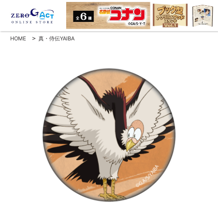
HOME
>
真・侍伝YAIBA