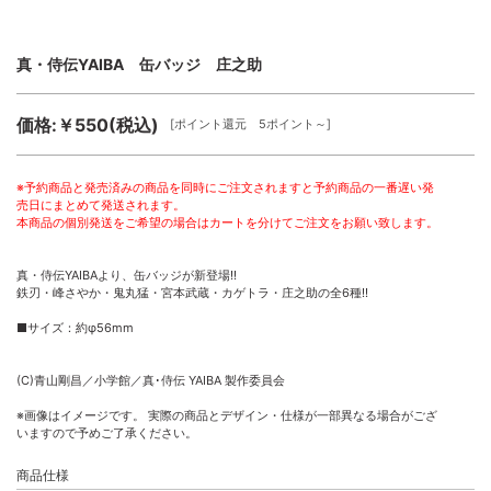
真・侍伝YAIBA 缶バッジ 庄之助
価格:￥550(税込)
[ポイント還元 5ポイント～]
※予約商品と発売済みの商品を同時にご注文されますと予約商品の一番遅い発
売日にまとめて発送されます。
本商品の個別発送をご希望の場合はカートを分けてご注文をお願い致します。
真・侍伝YAIBAより、缶バッジが新登場!!
鉄刃・峰さやか・鬼丸猛・宮本武蔵・カゲトラ・庄之助の全6種!!
■サイズ：約φ56mm
(C)青山剛昌／小学館／真･侍伝 YAIBA 製作委員会
※画像はイメージです。 実際の商品とデザイン・仕様が一部異なる場合がござ
いますので予めご了承ください。
商品仕様