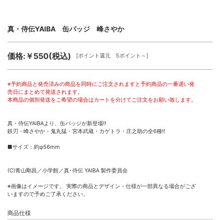
真・侍伝YAIBA 缶バッジ 峰さやか
価格:￥550(税込)
[ポイント還元 5ポイント～]
※予約商品と発売済みの商品を同時にご注文されますと予約商品の一番遅い発
売日にまとめて発送されます。
本商品の個別発送をご希望の場合はカートを分けてご注文をお願い致します。
真・侍伝YAIBAより、缶バッジが新登場!!
鉄刃・峰さやか・鬼丸猛・宮本武蔵・カゲトラ・庄之助の全6種!!
■サイズ：約φ56mm
(C)青山剛昌／小学館／真･侍伝 YAIBA 製作委員会
※画像はイメージです。 実際の商品とデザイン・仕様が一部異なる場合がござ
いますので予めご了承ください。
商品仕様