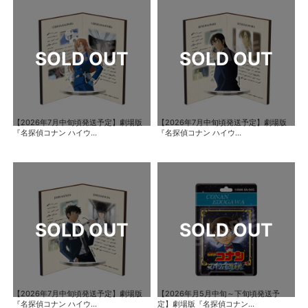
【2026年7月中旬頃発送予定】劇場版
【2026年7月中旬頃発送予定】劇場版
『名探偵コナン ハイウ...
『名探偵コナン ハイウ...
【2026年7月中旬頃発送予定】劇場版
【2026年月5月中旬～下旬頃発送予
『名探偵コナン ハイウ...
定】劇場版『名探偵コナン...