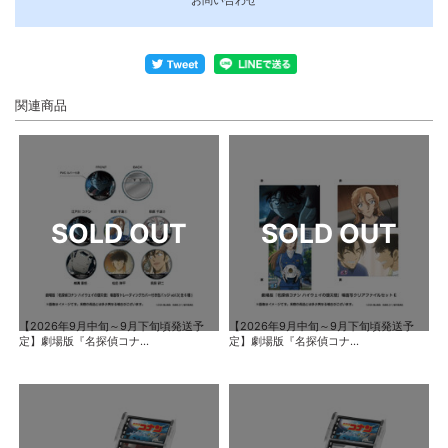
お問い合わせ
関連商品
【2026年9月中旬～9月下旬頃発送予
【2026年9月中旬～9月下旬頃発送予
定】劇場版『名探偵コナ...
定】劇場版『名探偵コナ...