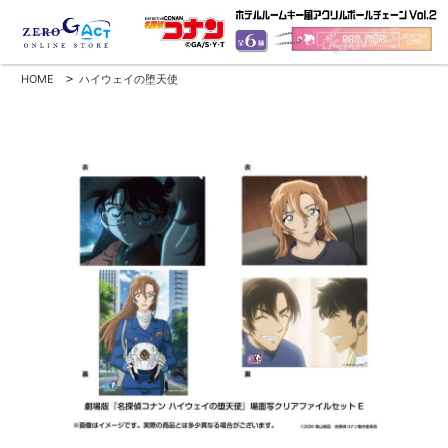
HOME
>
ハイウェイの堕天使