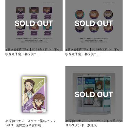
※発送時期訂正※【2026年3月中～下旬
※発送時期訂正※【2026年3月中～下旬
頃発送予定】名探偵コ...
頃発送予定】名探偵コ...
名探偵コナン スクエア型缶バッジ
名探偵コナン ショーウィンドウ風アク
Vol.3 宮野志保＆宮野明...
リルスタンド 灰原哀