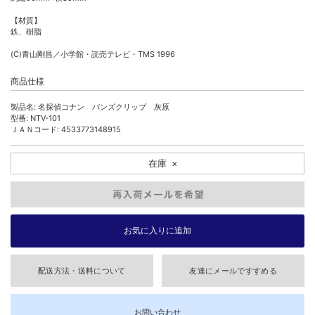
【材質】
鉄、樹脂
(C)青山剛昌／小学館・読売テレビ・TMS 1996
商品仕様
製品名: 名探偵コナン バンズクリップ 灰原
型番: NTV-101
ＪＡＮコード: 4533773148915
在庫
×
配送方法・送料について
友達にメールですすめる
お問い合わせ