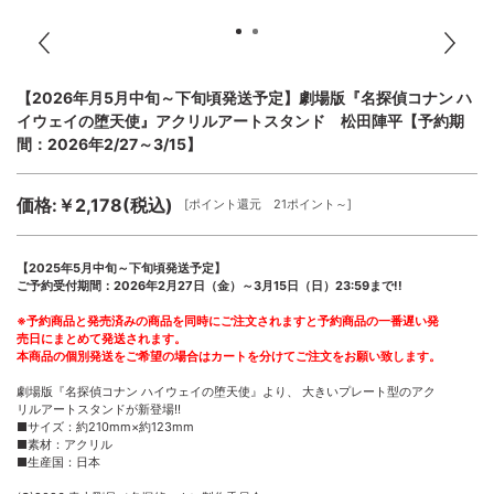
【2026年月5月中旬～下旬頃発送予定】劇場版『名探偵コナン ハ
イウェイの堕天使』アクリルアートスタンド 松田陣平【予約期
間：2026年2/27～3/15】
価格:￥2,178(税込)
[ポイント還元 21ポイント～]
【2025年5月中旬～下旬頃発送予定】
ご予約受付期間：2026年2月27日（金）～3月15日（日）23:59まで!!
※予約商品と発売済みの商品を同時にご注文されますと予約商品の一番遅い発
売日にまとめて発送されます。
本商品の個別発送をご希望の場合はカートを分けてご注文をお願い致します。
劇場版『名探偵コナン ハイウェイの堕天使』より、 大きいプレート型のアク
リルアートスタンドが新登場!!
■サイズ：約210mm×約123mm
■素材：アクリル
■生産国：日本