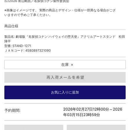
(C)2026 青山剛昌／名探偵コナン製作委員会
※画像はイメージです。 実際の商品とデザイン・仕様が一部異なる場合がござ
いますので予めご了承ください。
商品仕様
製品名: 劇場版『名探偵コナン ハイウェイの堕天使』アクリルアートスタンド 松田
陣平
型番: STAND-1271
ＪＡＮコード: 4580897321090
在庫
×
2026年02月27日12時00分～
2026
予約期間:
年03月15日23時59分