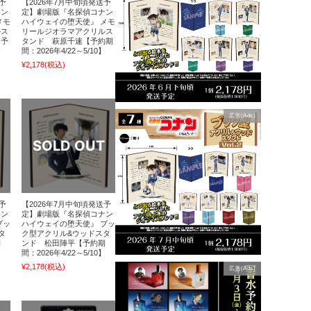
予
【2026年7月中旬頃発送予
ナン
定】劇場版『名探偵コナン
メモ
ハイウェイの堕天使』 メモ
ルス
リールジオラマアクリルス
【予
タンド 萩原千速【予約期
間：2026年4/22～5/10】
¥2,178
(税込)
広告(Ads)
予
【2026年7月中旬頃発送予
ナン
定】劇場版『名探偵コナン
ブッ
ハイウェイの堕天使』 ブッ
タ
ク型アクリル&ウッドスタ
期
ンド 松田陣平【予約期
】
間：2026年4/22～5/10】
¥2,178
(税込)
広告(Ads)