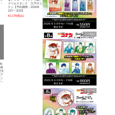
間：
クリルスタンド 江戸川コ
ナン【予約期間：2026年
2/27～3/15】
¥2,178
(税込)
広告(Ads)
旬
名探
堕天
風ア
研二
7～
広告(Ads)