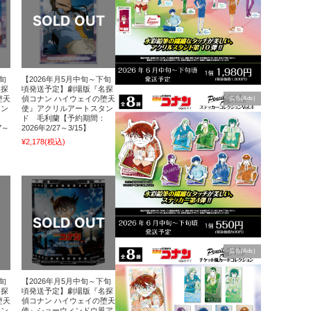
旬
【2026年月5月中旬～下旬
名探
頃発送予定】劇場版『名探
堕天
偵コナン ハイウェイの堕天
広告(Ads)
タン
使』アクリルアートスタン
ド 毛利蘭【予約期間：
7～
2026年2/27～3/15】
¥2,178
(税込)
広告(Ads)
旬
【2026年月5月中旬～下旬
名探
頃発送予定】劇場版『名探
堕天
偵コナン ハイウェイの堕天
タン
使』ショーウィンドウ風ア