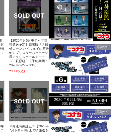
旬
【2026年月5月中旬～下旬
名探
頃発送予定】劇場版『名探
広告(Ads)
堕天
偵コナン ハイウェイの堕天
ージ
使』ブリスターパッケージ
ー
風アクリルボールチェー
間：
ン 萩原研二【予約期間：
2026年2/27～3/15】
¥990
(税込)
広告(Ads)
6年
※発送時期訂正※【2026年
送予
7月下旬～8月上旬頃発送予