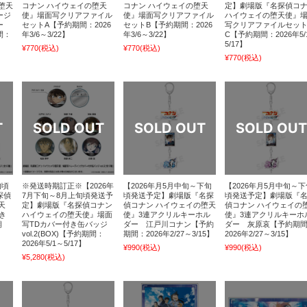
堕天
コナン ハイウェイの堕天
コナン ハイウェイの堕天
定】劇場版『名探偵コ
ージ
使』場面写クリアファイル
使』場面写クリアファイル
ハイウェイの堕天使』
ー
セットA【予約期間：2026
セットB【予約期間：2026
写クリアファイルセッ
間：
年3/6～3/22】
年3/6～3/22】
C【予約期間：2026年5/
5/17】
¥770
(税込)
¥770
(税込)
¥770
(税込)
旬頃
※発送時期訂正※【2026年
【2026年月5月中旬～下旬
【2026年月5月中旬～下
探偵
7月下旬～8月上旬頃発送予
頃発送予定】劇場版『名探
頃発送予定】劇場版『
天
定】劇場版『名探偵コナン
偵コナン ハイウェイの堕天
偵コナン ハイウェイの
き
ハイウェイの堕天使』場面
使』3連アクリルキーホル
使』3連アクリルキーホ
期
写TDカバー付き缶バッジ
ダー 江戸川コナン【予約
ダー 灰原哀【予約期
vol.2(BOX)【予約期間：
期間：2026年2/27～3/15】
2026年2/27～3/15】
2026年5/1～5/17】
¥990
(税込)
¥990
(税込)
¥5,280
(税込)