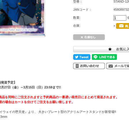
型番：
STAND-12
JANコード：
458089732
数量:
在庫:
×
頃発送予定】
月27日（金）～3月15日（日）23:59まで!!
商品を同時にご注文されますと予約商品の一番遅い発売日にまとめて発送されます。
望の場合はカートを分けてご注文をお願い致します。
イウェイの堕天使』より、 大きいプレート型のアクリルアートスタンドが新登場!!
3mm