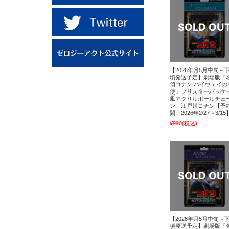
【2026年月5月中旬～
頃発送予定】劇場版『
偵コナン ハイウェイの
使』ブリスターパッケ
風アクリルボールチェ
ン 江戸川コナン【予
間：2026年2/27～3/15
¥990
(税込)
【2026年月5月中旬～
頃発送予定】劇場版『