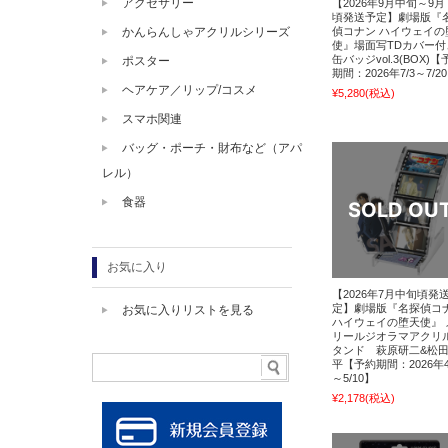
アクセサリー
【2026年9月中旬～9
頃発送予定】劇場版『
偵コナン ハイウェイの
かんらんしゃアクリルシリーズ
使』場面写TDカバー付
缶バッジvol.3(BOX)【
ポスター
期間：2026年7/3～7/2
ヘアケア／リップ/コスメ
¥5,280
(税込)
スマホ関連
バッグ・ポーチ・財布など（アパ
レル）
食器
お気に入り
【2026年7月中旬頃発
定】劇場版『名探偵コ
お気に入りリストを見る
ハイウェイの堕天使』 
リールジオラマアクリ
タンド 萩原研二&松
平【予約期間：2026年4
～5/10】
¥2,178
(税込)