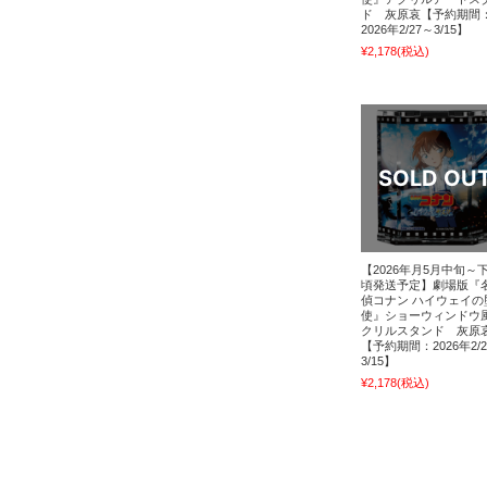
ド 灰原哀【予約期間
2026年2/27～3/15】
¥2,178
(税込)
【2026年月5月中旬～
頃発送予定】劇場版『
偵コナン ハイウェイの
使』ショーウィンドウ
クリルスタンド 灰原
【予約期間：2026年2/
3/15】
¥2,178
(税込)