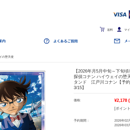
送料
マイ
イの堕天使
【2026年月5月中旬～下旬
探偵コナン ハイウェイの堕
タンド 江戸川コナン【予約期間
3/15】
¥2,178
価格:
[ポイント
予約期間：
2026年02
2026年03