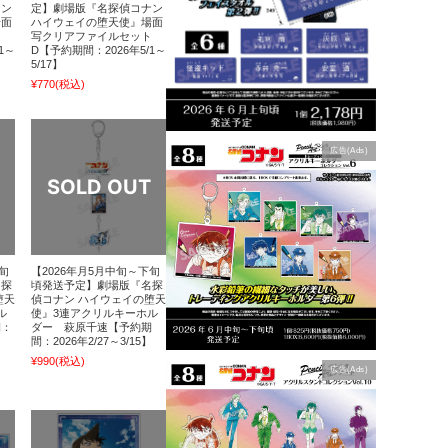
ナン
定】劇場版『名探偵コナン
場面
ハイウェイの堕天使』場面
ト
写クリアファイルセット
1～
D【予約期間：2026年5/1～
5/17】
¥770
(税込)
広告(Ads)
旬
【2026年月5月中旬～下旬
名探
頃発送予定】劇場版『名探
堕天
偵コナン ハイウェイの堕天
ル
使』3連アクリルキーホル
間：
ダー 萩原千速【予約期
間：2026年2/27～3/15】
¥990
(税込)
広告(Ads)