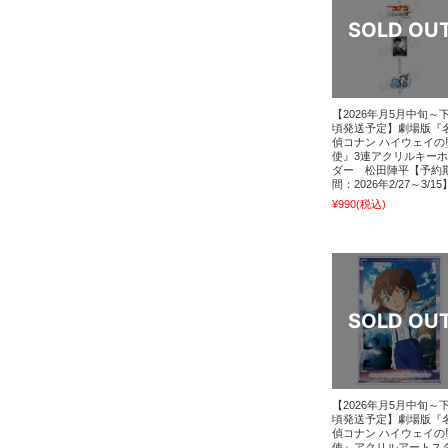
【2026年月5月中旬～
頃発送予定】劇場版『
偵コナン ハイウェイの
使』3連アクリルキー
ダー 松田陣平【予約
間：2026年2/27～3/15
¥990
(税込)
【2026年月5月中旬～
頃発送予定】劇場版『
偵コナン ハイウェイの
使』アクリルアートス