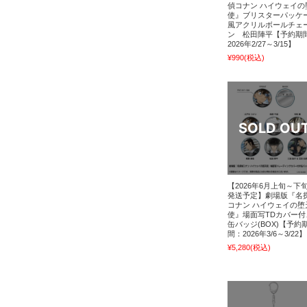
偵コナン ハイウェイの
使』ブリスターパッケ
風アクリルボールチェ
ン 松田陣平【予約期
2026年2/27～3/15】
¥990
(税込)
【2026年6月上旬～下
発送予定】劇場版『名
コナン ハイウェイの堕
使』場面写TDカバー付
缶バッジ(BOX)【予約
間：2026年3/6～3/22】
¥5,280
(税込)