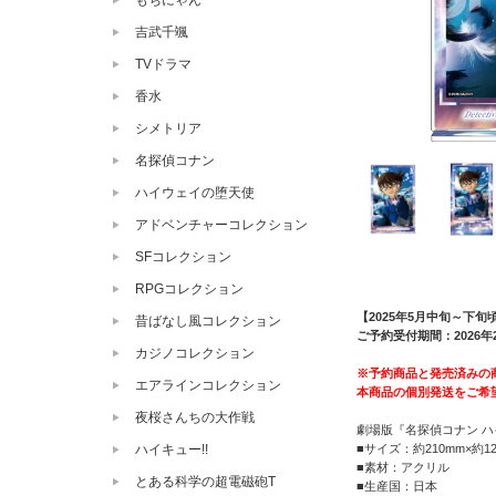
もちにゃん
吉武千颯
TVドラマ
香水
シメトリア
名探偵コナン
ハイウェイの堕天使
アドベンチャーコレクション
SFコレクション
RPGコレクション
【2025年5月中旬～下旬
昔ばなし風コレクション
ご予約受付期間：2026年2
カジノコレクション
※予約商品と発売済みの
エアラインコレクション
本商品の個別発送をご希
夜桜さんちの大作戦
劇場版『名探偵コナン ハ
■サイズ：約210mm×約12
ハイキュー!!
■素材：アクリル
とある科学の超電磁砲T
■生産国：日本