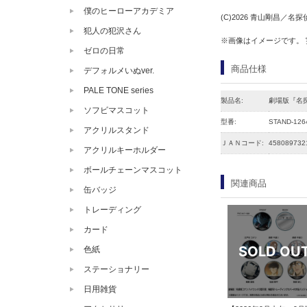
僕のヒーローアカデミア
(C)2026 青山剛昌／
犯人の犯沢さん
※画像はイメージです。
ゼロの日常
商品仕様
デフォルメいぬver.
PALE TONE series
製品名:
劇場版『名
ソフビマスコット
型番:
STAND-126
アクリルスタンド
ＪＡＮコード:
458089732
アクリルキーホルダー
ボールチェーンマスコット
関連商品
缶バッジ
トレーディング
カード
色紙
ステーショナリー
日用雑貨