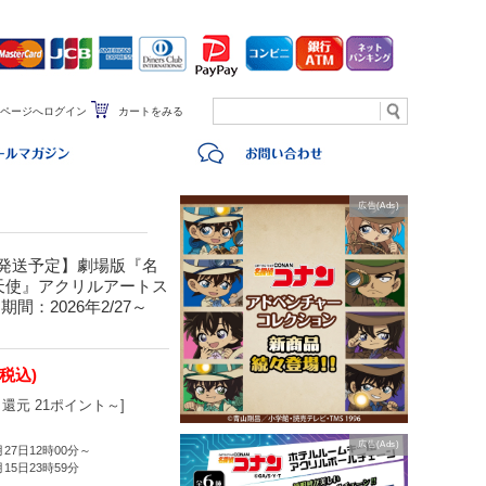
ページへログイン
カートをみる
広告(Ads)
頃発送予定】劇場版『名
天使』アクリルアートス
：2026年2/27～
(税込)
還元 21ポイント～]
広告(Ads)
月27日12時00分～
月15日23時59分