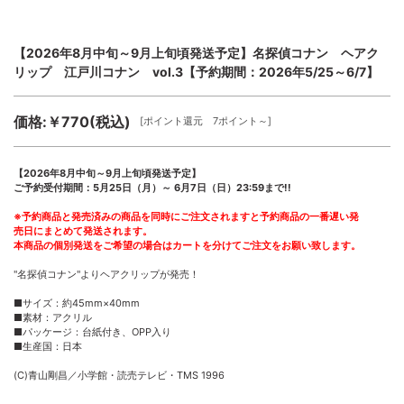
【2026年8月中旬～9月上旬頃発送予定】名探偵コナン ヘアク
リップ 江戸川コナン vol.3【予約期間：2026年5/25～6/7】
価格:￥770(税込)
[ポイント還元 7ポイント～]
【2026年8月中旬～9月上旬頃発送予定】
ご予約受付期間：5月25日（月）～ 6月7日（日）23:59まで!!
※予約商品と発売済みの商品を同時にご注文されますと予約商品の一番遅い発
売日にまとめて発送されます。
本商品の個別発送をご希望の場合はカートを分けてご注文をお願い致します。
"名探偵コナン"よりヘアクリップが発売！
■サイズ：約45mm×40mm
■素材：アクリル
■パッケージ：台紙付き、OPP入り
■生産国：日本
(C)青山剛昌／小学館・読売テレビ・TMS 1996