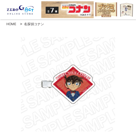
HOME
>
名探偵コナン