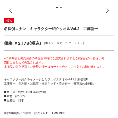
NEW
名探偵コナン キャラクター紹介タオルVol.2 工藤新一
価格:￥2,178(税込)
[ポイント還元 21ポイント～]
※予約商品と発売済みの商品を同時にご注文されますと予約商品の一番遅い発
売日にまとめて発送されます。
本商品の個別発送をご希望の場合はカートを分けてご注文をお願い致します。
キャラクター紹介をイメージしたフェイスタオルVol.2が新登場!!
工藤新一・毛利蘭・灰原哀・怪盗キッド・赤井秀一・安室透の全6種。
■サイズ：約W840×H340(mm)
■素材：綿100%
■生産国：日本
(C)青山剛昌／小学館・読売テレビ・TMS 1996