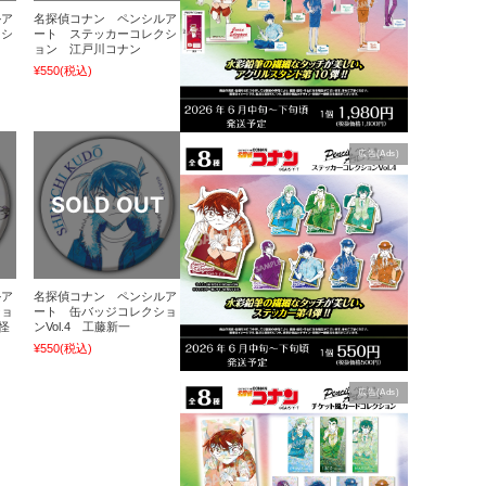
ルア
名探偵コナン ペンシルア
クシ
ート ステッカーコレクシ
ョン 江戸川コナン
¥550
(税込)
広告(Ads)
ルア
名探偵コナン ペンシルア
ショ
ート 缶バッジコレクショ
&怪
ンVol.4 工藤新一
¥550
(税込)
広告(Ads)