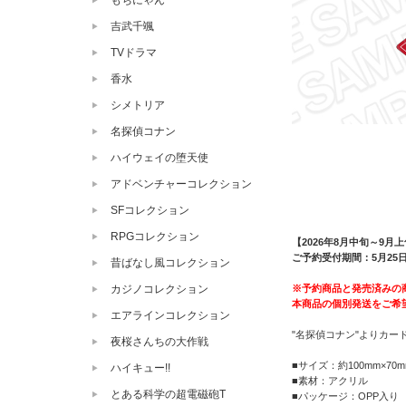
もちにゃん
吉武千颯
TVドラマ
香水
シメトリア
名探偵コナン
ハイウェイの堕天使
アドベンチャーコレクション
SFコレクション
RPGコレクション
【2026年8月中旬～9月
ご予約受付期間：5月25日（
昔ばなし風コレクション
※予約商品と発売済みの
カジノコレクション
本商品の個別発送をご希
エアラインコレクション
"名探偵コナン"よりカー
夜桜さんちの大作戦
■サイズ：約100mm×70m
ハイキュー!!
■素材：アクリル
とある科学の超電磁砲T
■パッケージ：OPP入り