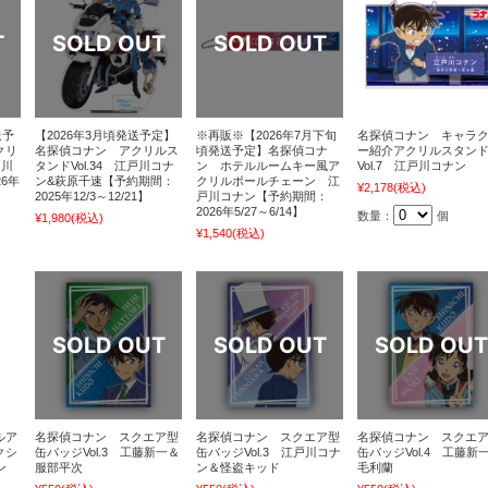
送予
【2026年3月頃発送予定】
※再販※【2026年7月下旬
名探偵コナン キャラ
クリ
名探偵コナン アクリルス
頃発送予定】名探偵コナ
ー紹介アクリルスタン
戸川
タンドVol.34 江戸川コナ
ン ホテルルームキー風ア
Vol.7 江戸川コナン
6年
ン&萩原千速【予約期間：
クリルボールチェーン 江
¥2,178
(税込)
2025年12/3～12/21】
戸川コナン【予約期間：
2026年5/27～6/14】
数量：
個
¥1,980
(税込)
¥1,540
(税込)
ルア
名探偵コナン スクエア型
名探偵コナン スクエア型
名探偵コナン スクエ
クシ
缶バッジVol.3 工藤新一＆
缶バッジVol.3 江戸川コナ
缶バッジVol.4 工藤新
ン
服部平次
ン＆怪盗キッド
毛利蘭