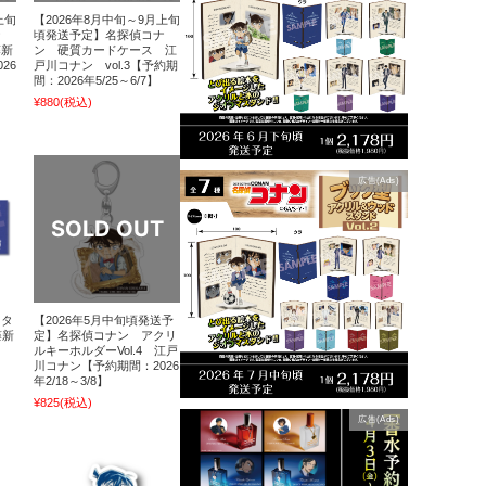
上旬
【2026年8月中旬～9月上旬
ナ
頃発送予定】名探偵コナ
藤新
ン 硬質カードケース 江
26
戸川コナン vol.3【予約期
間：2026年5/25～6/7】
¥880
(税込)
広告(Ads)
クタ
【2026年5月中旬頃発送予
藤新
定】名探偵コナン アクリ
ルキーホルダーVol.4 江戸
川コナン【予約期間：2026
年2/18～3/8】
¥825
(税込)
広告(Ads)