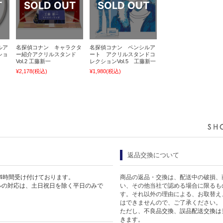
ルア
名探偵コナン キャラクタ
名探偵コナン ペンシルア
ショ
ー紹介アクリルスタンド
ート アクリルスタンドコ
Vol.2 工藤新一
レクションVol.5 工藤新一
¥2,178
(税込)
¥1,980
(税込)
返品交換について
4時間受け付けております。
商品の返品・交換は、配送中の破損、
ルの対応は、土日祝日を除く平日のみで
い、その他当社で認める場合に限るも
す。それ以外の理由による、お取替え
はできませんので、ご了承ください。
ただし、不良品交換、誤品配送交換は
きます。