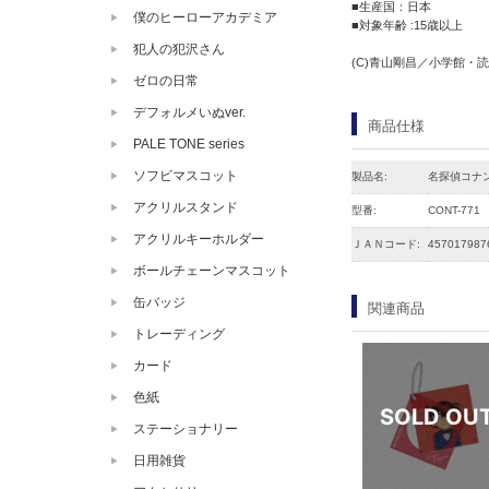
■生産国：日本
僕のヒーローアカデミア
■対象年齢 :15歳以上
犯人の犯沢さん
(C)青山剛昌／小学館・読売
ゼロの日常
デフォルメいぬver.
商品仕様
PALE TONE series
ソフビマスコット
製品名:
名探偵コナン
アクリルスタンド
型番:
CONT-771
アクリルキーホルダー
ＪＡＮコード:
457017987
ボールチェーンマスコット
缶バッジ
関連商品
トレーディング
カード
色紙
ステーショナリー
日用雑貨