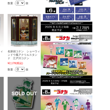
数量：
個
広告(Ads)
ウィ
名探偵コナン ショーウィ
ン
ンドウ風アクリルスタン
ド 江戸川コナン
¥2,178
(税込)
数量：
個
広告(Ads)