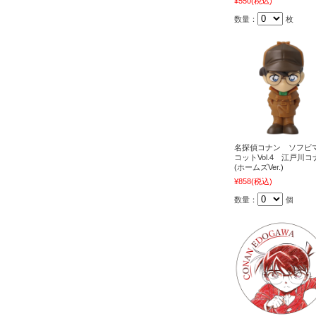
¥550
(税込)
数量：
枚
名探偵コナン ソフビ
コットVol.4 江戸川コ
(ホームズVer.)
¥858
(税込)
数量：
個