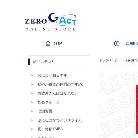
トップページ
名探偵コ
商品カテゴリ
おはよう朝日です
穏やか貴族の休暇のすすめ。
阿波連さんははかれない
怪盗クイーン
七瀬彩夏
ぷにるはかわいいスライム
真・侍伝YAIBA