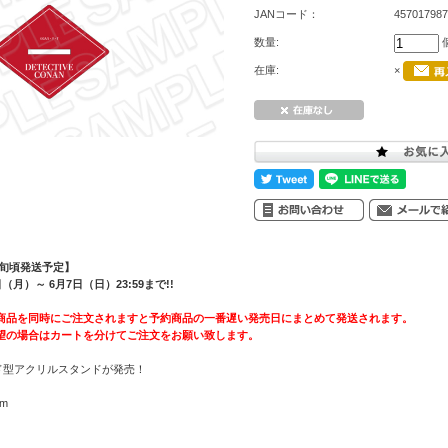
JANコード：
457017987
数量:
在庫:
×
上旬頃発送予定】
月）～ 6月7日（日）23:59まで!!
商品を同時にご注文されますと予約商品の一番遅い発売日にまとめて発送されます。
望の場合はカートを分けてご注文をお願い致します。
ド型アクリルスタンドが発売！
m