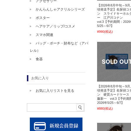
アクセサリー
【2026年8月中旬～9
かんらんしゃアクリルシリーズ
頃発送予定】名探偵コ
ン スライドキーホル
ー 江戸川コナン
ポスター
vol.3【予約期間：202
5/25～6/7】
ヘアケア／リップ/コスメ
¥990
(税込)
スマホ関連
バッグ・ポーチ・財布など（アパ
レル）
食器
お気に入り
【2026年8月中旬～9
頃発送予定】名探偵コ
お気に入りリストを見る
ン 硬質カードケース
藤新一 vol.3【予約期
2026年5/25～6/7】
¥880
(税込)