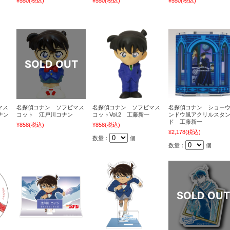
¥550
(税込)
¥550
(税込)
¥550
(税込)
マス
名探偵コナン ソフビマス
名探偵コナン ソフビマス
名探偵コナン ショー
ナン
コット 江戸川コナン
コットVol.2 工藤新一
ンドウ風アクリルスタ
ド 工藤新一
¥858
(税込)
¥858
(税込)
¥2,178
(税込)
数量：
個
数量：
個