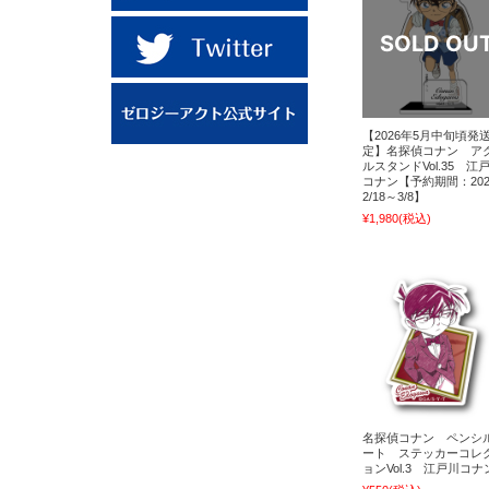
【2026年5月中旬頃発
定】名探偵コナン ア
ルスタンドVol.35 江
コナン【予約期間：202
2/18～3/8】
¥1,980
(税込)
名探偵コナン ペンシ
ート ステッカーコレ
ョンVol.3 江戸川コナ