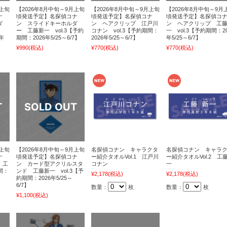
月上旬
【2026年8月中旬～9月上旬
【2026年8月中旬～9月上旬
【2026年8月中旬～9月
ナ
頃発送予定】名探偵コナ
頃発送予定】名探偵コナ
頃発送予定】名探偵コ
ダ
ン スライドキーホルダ
ン ヘアクリップ 江戸川
ン ヘアクリップ 工
ー 工藤新一 vol.3【予約
コナン vol.3【予約期間：
一 vol.3【予約期間：20
6年
期間：2026年5/25～6/7】
2026年5/25～6/7】
年5/25～6/7】
¥990
(税込)
¥770
(税込)
¥770
(税込)
月上旬
【2026年8月中旬～9月上旬
名探偵コナン キャラクタ
名探偵コナン キャラ
ナ
頃発送予定】名探偵コナ
ー紹介タオルVol.1 江戸川
ー紹介タオルVol.2 工
 工
ン カード型アクリルスタ
コナン
一
間：
ンド 工藤新一 vol.3【予
¥2,178
(税込)
¥2,178
(税込)
約期間：2026年5/25～
6/7】
数量：
枚
数量：
枚
¥1,100
(税込)