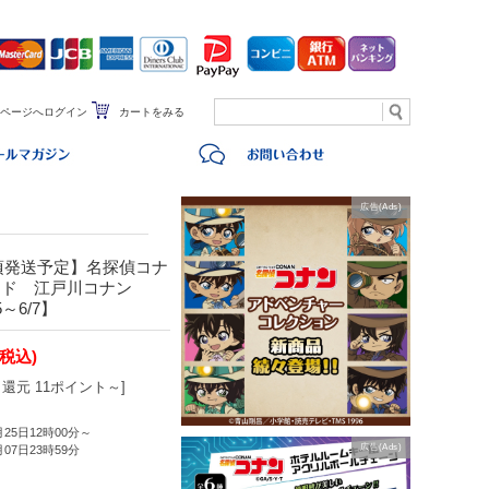
ページへログイン
カートをみる
広告(Ads)
旬頃発送予定】名探偵コナ
ンド 江戸川コナン
5～6/7】
(税込)
還元 11ポイント～]
月25日12時00分～
広告(Ads)
月07日23時59分