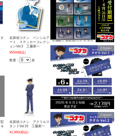
クタ
名探偵コナン ペンシルア
ド
ート ステッカーコレクシ
ョンVol.3 工藤新一
広告(Ads)
¥550
(税込)
数量：
枚
広告(Ads)
ア型
名探偵コナン アクリルス
一＆
タンドVol.33 工藤新一
¥1,980
(税込)