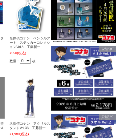
クタ
名探偵コナン ペンシルア
ド
ート ステッカーコレクシ
ョンVol.3 工藤新一
広告(Ads)
¥550
(税込)
数量：
枚
広告(Ads)
ア型
名探偵コナン アクリルス
一＆
タンドVol.33 工藤新一
¥1,980
(税込)