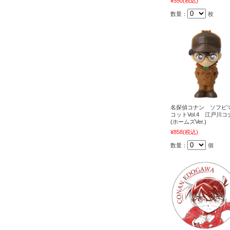
¥550
(税込)
数量：
枚
名探偵コナン ソフビ
コットVol.4 江戸川コ
(ホームズVer.)
¥858
(税込)
数量：
個