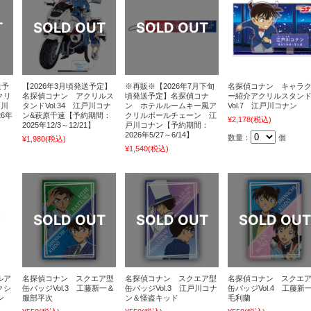
送予
【2026年3月頃発送予定】
※再販※【2026年7月下旬
名探偵コナン キャラ
クリ
名探偵コナン アクリルス
頃発送予定】名探偵コナ
ー紹介アクリルスタン
戸川
タンドVol.34 江戸川コナ
ン ホテルルームキー風ア
Vol.7 江戸川コナン
6年
ン&萩原千速【予約期間：
クリルボールチェーン 江
¥2,178
(税込)
2025年12/3～12/21】
戸川コナン【予約期間：
2026年5/27～6/14】
数量：
個
¥1,980
(税込)
¥1,540
(税込)
ルア
名探偵コナン スクエア型
名探偵コナン スクエア型
名探偵コナン スクエ
クシ
缶バッジVol.3 工藤新一＆
缶バッジVol.3 江戸川コナ
缶バッジVol.4 工藤新
ン
服部平次
ン＆怪盗キッド
毛利蘭