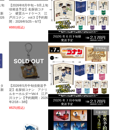
上旬
【2026年8月中旬～9月上旬
ナ
頃発送予定】名探偵コナ
藤新
ン 硬質カードケース 江
26
戸川コナン vol.3【予約期
間：2026年5/25～6/7】
¥880
(税込)
広告(Ads)
クタ
【2026年5月中旬頃発送予
藤新
定】名探偵コナン アクリ
ルキーホルダーVol.4 江戸
川コナン【予約期間：2026
年2/18～3/8】
¥825
(税込)
広告(Ads)