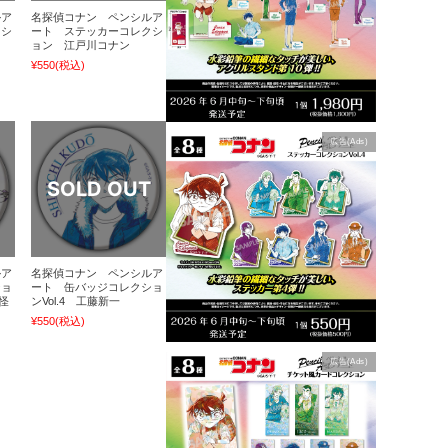
ルア
名探偵コナン ペンシルア
クシ
ート ステッカーコレクシ
ョン 江戸川コナン
¥550
(税込)
広告(Ads)
ルア
名探偵コナン ペンシルア
ショ
ート 缶バッジコレクショ
&怪
ンVol.4 工藤新一
¥550
(税込)
広告(Ads)