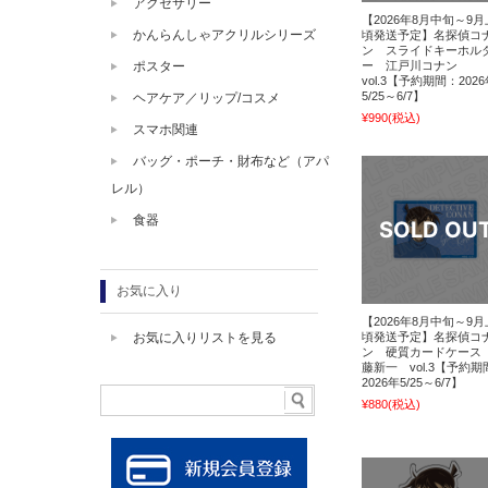
アクセサリー
【2026年8月中旬～9
かんらんしゃアクリルシリーズ
頃発送予定】名探偵コ
ン スライドキーホル
ー 江戸川コナン
ポスター
vol.3【予約期間：202
5/25～6/7】
ヘアケア／リップ/コスメ
¥990
(税込)
スマホ関連
バッグ・ポーチ・財布など（アパ
レル）
食器
お気に入り
【2026年8月中旬～9
頃発送予定】名探偵コ
お気に入りリストを見る
ン 硬質カードケース
藤新一 vol.3【予約期
2026年5/25～6/7】
¥880
(税込)