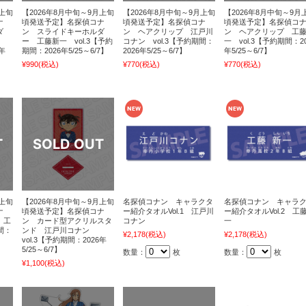
月上旬
【2026年8月中旬～9月上旬
【2026年8月中旬～9月上旬
【2026年8月中旬～9月
ナ
頃発送予定】名探偵コナ
頃発送予定】名探偵コナ
頃発送予定】名探偵コ
ダ
ン スライドキーホルダ
ン ヘアクリップ 江戸川
ン ヘアクリップ 工
ー 工藤新一 vol.3【予約
コナン vol.3【予約期間：
一 vol.3【予約期間：20
6年
期間：2026年5/25～6/7】
2026年5/25～6/7】
年5/25～6/7】
¥990
(税込)
¥770
(税込)
¥770
(税込)
月上旬
【2026年8月中旬～9月上旬
名探偵コナン キャラクタ
名探偵コナン キャラ
ナ
頃発送予定】名探偵コナ
ー紹介タオルVol.1 江戸川
ー紹介タオルVol.2 工
 工
ン カード型アクリルスタ
コナン
一
間：
ンド 江戸川コナン
¥2,178
(税込)
¥2,178
(税込)
vol.3【予約期間：2026年
5/25～6/7】
数量：
枚
数量：
枚
¥1,100
(税込)