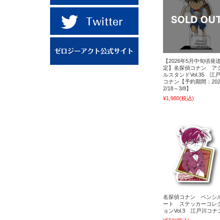
【2026年5月中旬頃発
定】名探偵コナン ア
ルスタンドVol.35 江
コナン【予約期間：202
2/18～3/8】
¥1,980
(税込)
名探偵コナン ペンシ
ート ステッカーコレ
ョンVol.3 江戸川コナ