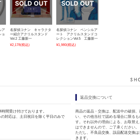
ルア
名探偵コナン キャラクタ
名探偵コナン ペンシルア
ショ
ー紹介アクリルスタンド
ート アクリルスタンドコ
Vol.2 工藤新一
レクションVol.5 工藤新一
¥2,178
(税込)
¥1,980
(税込)
返品交換について
4時間受け付けております。
商品の返品・交換は、配送中の破損、
ルの対応は、土日祝日を除く平日のみで
い、その他当社で認める場合に限るも
す。それ以外の理由による、お取替え
はできませんので、ご了承ください。
ただし、不良品交換、誤品配送交換は
きます。