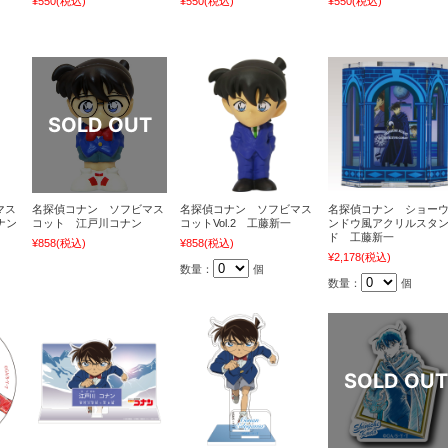
¥550
(税込)
¥550
(税込)
¥550
(税込)
マス
名探偵コナン ソフビマス
名探偵コナン ソフビマス
名探偵コナン ショー
ナン
コット 江戸川コナン
コットVol.2 工藤新一
ンドウ風アクリルスタ
ド 工藤新一
¥858
(税込)
¥858
(税込)
¥2,178
(税込)
数量：
個
数量：
個