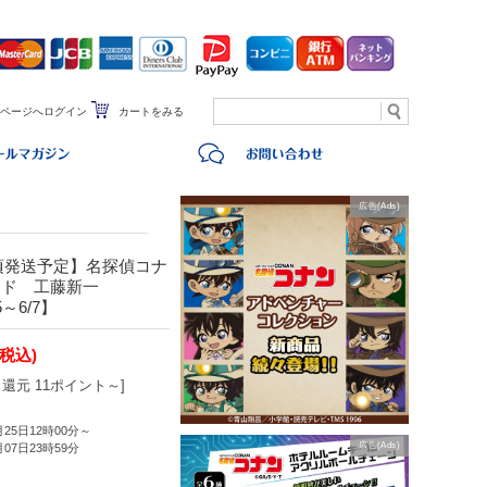
ページへログイン
カートをみる
広告(Ads)
旬頃発送予定】名探偵コナ
ンド 工藤新一
5～6/7】
(税込)
還元 11ポイント～]
月25日12時00分～
広告(Ads)
月07日23時59分