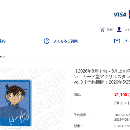
送料
マイ
ナン
【2026年8月中旬～9月上
ン カード型アクリルスタ
vol.3【予約期間：2026年5/2
¥1,100
価格:
[ポイント
予約期間：
2026年05
2026年06
型番：
CONT-772