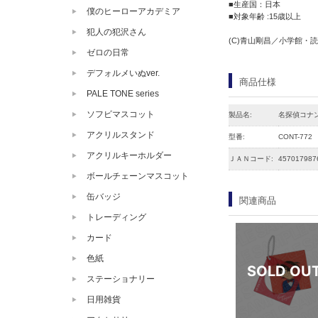
■生産国：日本
僕のヒーローアカデミア
■対象年齢 :15歳以上
犯人の犯沢さん
(C)青山剛昌／小学館・読売
ゼロの日常
デフォルメいぬver.
商品仕様
PALE TONE series
ソフビマスコット
製品名:
名探偵コナン
アクリルスタンド
型番:
CONT-772
アクリルキーホルダー
ＪＡＮコード:
457017987
ボールチェーンマスコット
缶バッジ
関連商品
トレーディング
カード
色紙
ステーショナリー
日用雑貨