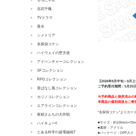
もちにゃん
吉武千颯
TVドラマ
香水
シメトリア
名探偵コナン
ハイウェイの堕天使
アドベンチャーコレクション
SFコレクション
RPGコレクション
【2026年8月中旬～9月
ご予約受付期間：5月25日（
昔ばなし風コレクション
※予約商品と発売済みの
カジノコレクション
本商品の個別発送をご希
エアラインコレクション
"名探偵コナン"よりカー
夜桜さんちの大作戦
■サイズ：約100mm×70m
ハイキュー!!
■素材：アクリル
とある科学の超電磁砲T
■パッケージ：OPP入り