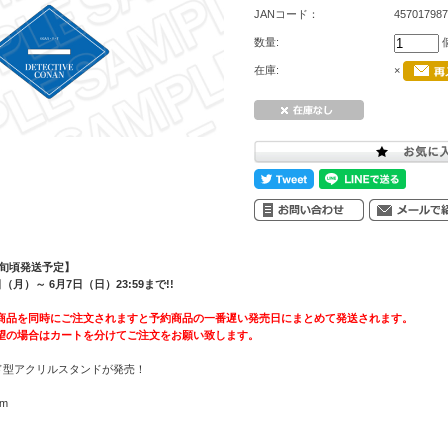
JANコード：
457017987
数量:
在庫:
×
上旬頃発送予定】
月）～ 6月7日（日）23:59まで!!
商品を同時にご注文されますと予約商品の一番遅い発売日にまとめて発送されます。
望の場合はカートを分けてご注文をお願い致します。
ド型アクリルスタンドが発売！
m