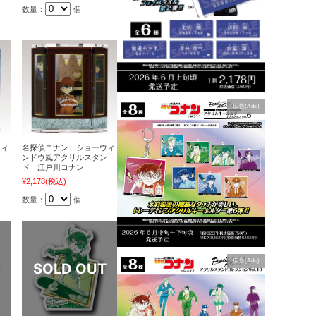
数量：
個
広告(Ads)
ウィ
名探偵コナン ショーウィ
ン
ンドウ風アクリルスタン
ド 江戸川コナン
¥2,178
(税込)
数量：
個
広告(Ads)